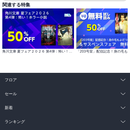
関連する特集
角川文庫 夏フェア２０２６ 第4弾：怖い！ホラー小説
フロア
総合
コミック
セール
ラノベ
小説
総合
コミック
新着
雑誌・グラビア
ビジネス・実用
ラノベ
小説
総合
コミック
ランキング