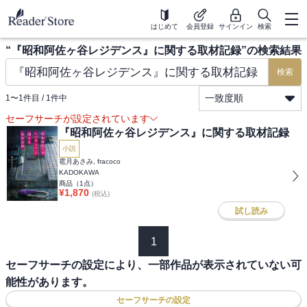
はじめて
会員登録
サインイン
検索
“
『昭和阿佐ヶ谷レジデンス』に関する取材記録
”の検索結果
検索
一致度順
1
〜
1
件目 /
1
件中
セーフサーチが設定されています
『昭和阿佐ヶ谷レジデンス』に関する取材記録
小説
雹月あさみ, fracoco
KADOKAWA
商品（
1
点）
¥
1,870
(税込)
試し読み
1
セーフサーチの設定により、一部作品が表示されていない可
能性があります。
セーフサーチの設定