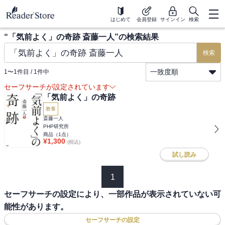
はじめて
会員登録
サインイン
検索
“
「気前よく」の奇跡 斎藤一人
”の検索結果
検索
一致度順
1
〜
1
件目 /
1
件中
セーフサーチが設定されています
「気前よく」の奇跡
教養
斎藤一人
PHP研究所
商品（
1
点）
¥
1,300
(税込)
試し読み
1
セーフサーチの設定により、一部作品が表示されていない可
能性があります。
セーフサーチの設定