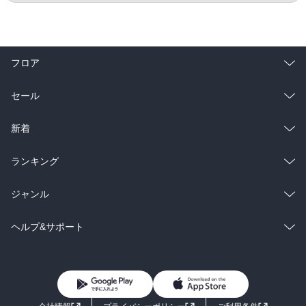
フロア
総合
コミック
セール
ラノベ
小説
総合
コミック
新着
雑誌・グラビア
ビジネス・実用
ラノベ
小説
総合
コミック
ランキング
BL・TL
雑誌・グラビア
ビジネス・実用
ラノベ
小説
総合
コミック
ジャンル
BL・TL
雑誌・グラビア
ビジネス・実用
ラノベ
小説
コミック
男性コミック
ヘルプ&サポート
BL・TL
雑誌・グラビア
ビジネス・実用
女性コミック
コミック誌
初めての方へ
ヘルプ
BL・TL
ライトノベル
男子向けラノベ
よくあるご質問
お問い合わせ