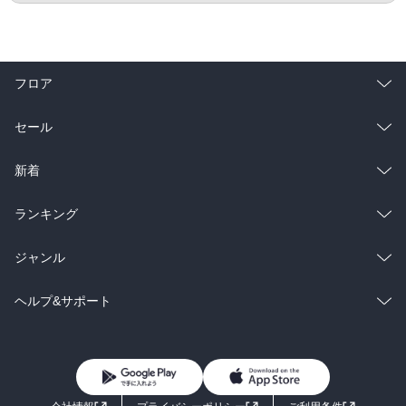
フロア
総合
コミック
セール
ラノベ
小説
総合
コミック
新着
雑誌・グラビア
ビジネス・実用
ラノベ
小説
総合
コミック
ランキング
BL・TL
雑誌・グラビア
ビジネス・実用
ラノベ
小説
総合
コミック
ジャンル
BL・TL
雑誌・グラビア
ビジネス・実用
ラノベ
小説
コミック
男性コミック
ヘルプ&サポート
BL・TL
雑誌・グラビア
ビジネス・実用
女性コミック
コミック誌
初めての方へ
ヘルプ
BL・TL
ライトノベル
男子向けラノベ
よくあるご質問
お問い合わせ