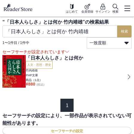
はじめて
会員登録
サインイン
検索
“
「日本人らしさ」とは何か 竹内靖雄
”の検索結果
検索
一致度順
1
〜
1
件目 /
1
件中
セーフサーチが設定されています
「日本人らしさ」とは何か
人文・思想・歴史
竹内靖雄
PHP文庫
商品（
1
点）
¥
880
(税込)
1
セーフサーチの設定により、一部作品が表示されていない可
能性があります。
セーフサーチの設定