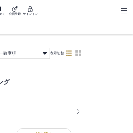
めて
会員登録
サインイン
一致度順
表示切替
ング