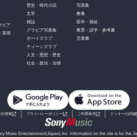
歴史・時代小説
写真集
文学
教養
雑誌
医学・福祉
ラビア
グラビア写真集
教育・語学・参考書
・実用
ボーイズラブ
児童書
ティーンズラブ
人文・思想・歴史
社会・政治・法律
会社情報
プライバシーポリシー
ご利用条件
クッキーの詳細
y Music Entertainment(Japan) Inc. Information on the site is for the 