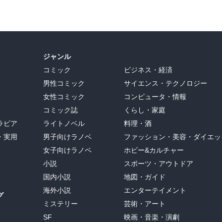
ジャンル
コミック
ビジネス・経済
男性コミック
サイエンス・テクノロジー
女性コミック
コンピュータ・情報
コミック誌
くらし・家庭
ラビア
ライトノベル
料理・酒
・実用
男子向けラノベ
ファッション・美容・ダイエッ
女子向けラノベ
ホビー&カルチャー
小説
スポーツ・アウトドア
国内小説
地図・ガイド
海外小説
エンターテイメント
グ
ミステリー
芸術・アート
SF
映画・音楽・演劇