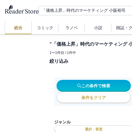
総合
コミック
ラノベ
小説
雑誌・
“
「価格上昇」時代のマーケティング 
1
〜
1
件目 /
1
件中
絞り込み
この条件で検索
条件をクリア
ジャンル
選択・変更