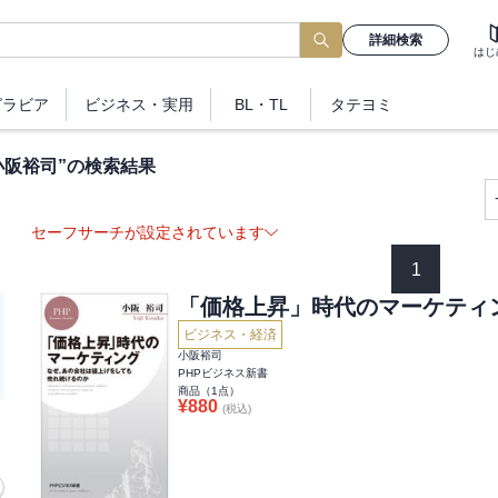
詳細検索
はじ
グラビア
ビジネス
・実用
BL・TL
タテヨミ
小阪裕司
”の検索結果
セーフサーチが設定されています
1
「価格上昇」時代のマーケティ
ビジネス・経済
小阪裕司
PHPビジネス新書
商品（
1
点）
¥
880
(税込)