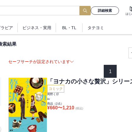
詳細検索
はじ
グラビア
ビジネス
・実用
BL・TL
タテヨミ
検索結果
セーフサーチが設定されています
1
「ヨナカの小さな贅沢」シリー
コミック
岡野く仔
iiv
商品（
2
点）
¥
660
〜
1,210
(税込)