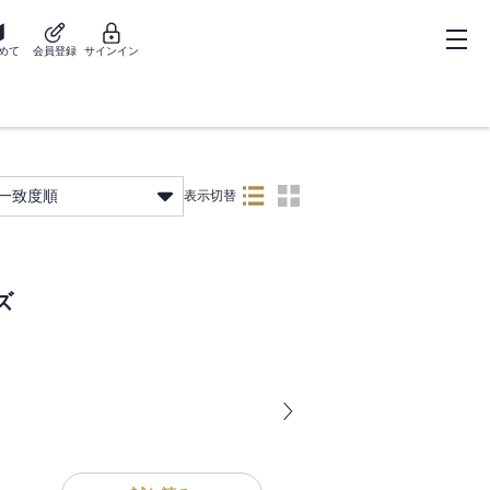
めて
会員登録
サインイン
一致度順
表示切替
ズ