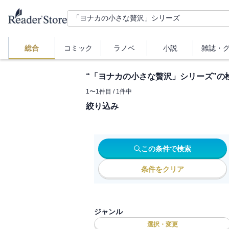
総合
コミック
ラノベ
小説
雑誌・
“
「ヨナカの小さな贅沢」シリーズ
”の
1
〜
1
件目 /
1
件中
絞り込み
この条件で検索
条件をクリア
ジャンル
選択・変更