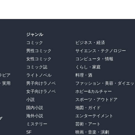
ジャンル
コミック
ビジネス・経済
男性コミック
サイエンス・テクノロジー
女性コミック
コンピュータ・情報
コミック誌
くらし・家庭
ラビア
ライトノベル
料理・酒
・実用
男子向けラノベ
ファッション・美容・ダイエッ
女子向けラノベ
ホビー&カルチャー
小説
スポーツ・アウトドア
国内小説
地図・ガイド
海外小説
エンターテイメント
グ
ミステリー
芸術・アート
SF
映画・音楽・演劇