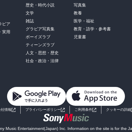
歴史・時代小説
写真集
文学
教養
雑誌
医学・福祉
ラビア
グラビア写真集
教育・語学・参考書
・実用
ボーイズラブ
児童書
ティーンズラブ
人文・思想・歴史
社会・政治・法律
会社情報
プライバシーポリシー
ご利用条件
クッキーの詳細
y Music Entertainment(Japan) Inc. Information on the site is for the 