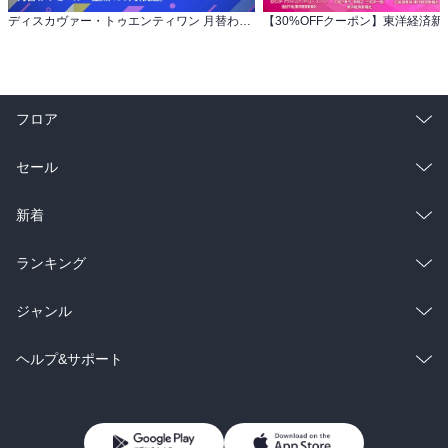
ディスカヴァー・トゥエンティワン 月替わりセール 全点499円(税込)
フロア
総合
コミック
セール
ラノベ
小説
総合
コミック
新着
雑誌・グラビア
ビジネス・実用
ラノベ
小説
総合
コミック
ランキング
BL・TL
雑誌・グラビア
ビジネス・実用
ラノベ
小説
総合
コミック
ジャンル
BL・TL
雑誌・グラビア
ビジネス・実用
ラノベ
小説
コミック
男性コミック
ヘルプ&サポート
BL・TL
雑誌・グラビア
ビジネス・実用
女性コミック
コミック誌
初めての方へ
ヘルプ
BL・TL