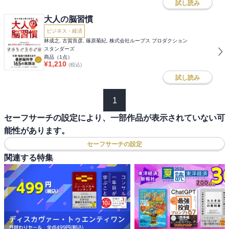
試し読み
大人の脳習慣
ビジネス・経済
林成之, 古賀良彦, 篠原菊紀, 株式会社ループス プロダクション
スタンダーズ
商品（
1
点）
¥
1,210
(税込)
試し読み
1
セーフサーチの設定により、一部作品が表示されていない可
能性があります。
セーフサーチの設定
関連する特集