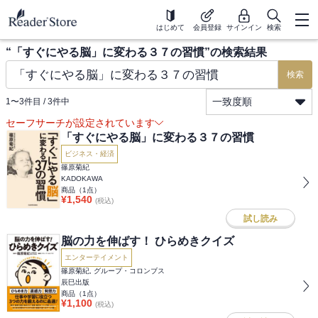
はじめて
会員登録
サインイン
検索
“
「すぐにやる脳」に変わる３７の習慣
”の検索結果
検索
一致度順
1
〜
3
件目 /
3
件中
セーフサーチが設定されています
「すぐにやる脳」に変わる３７の習慣
ビジネス・経済
篠原菊紀
KADOKAWA
商品（
1
点）
¥
1,540
(税込)
試し読み
脳の力を伸ばす！ ひらめきクイズ
エンターテイメント
篠原菊紀, グループ・コロンブス
辰巳出版
商品（
1
点）
¥
1,100
(税込)