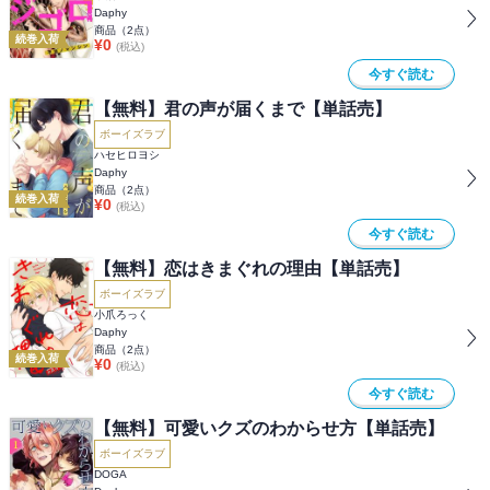
Daphy
商品（
2
点）
続巻入荷
¥
0
(税込)
今すぐ読む
【無料】君の声が届くまで【単話売】
ボーイズラブ
ハセヒロヨシ
Daphy
商品（
2
点）
続巻入荷
¥
0
(税込)
今すぐ読む
【無料】恋はきまぐれの理由【単話売】
ボーイズラブ
小爪ろっく
Daphy
商品（
2
点）
続巻入荷
¥
0
(税込)
今すぐ読む
【無料】可愛いクズのわからせ方【単話売】
ボーイズラブ
DOGA