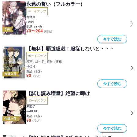
永遠の誓い（フルカラー）
ボーイズラブ
海野真
Ficus
商品（
57
点）
予約
¥
0
〜
264
(税込)
今すぐ読む
【無料】覇道総裁！服従しないと・・・
ボーイズラブ
漫画：緋小月, 原作：藍楊
祥伝社
商品（
1
点）
今週入荷
¥
0
(税込)
今すぐ読む
【試し読み増量】絶望に啼け
ボーイズラブ
紫能了
onBLUE
商品（
1
点）
今週入荷
¥
0
(税込)
今すぐ読む