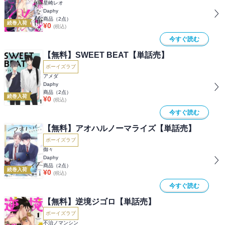
星崎レオ
Daphy
商品（
2
点）
続巻入荷
¥
0
(税込)
今すぐ読む
【無料】SWEET BEAT【単話売】
ボーイズラブ
アメダ
Daphy
商品（
2
点）
続巻入荷
¥
0
(税込)
今すぐ読む
【無料】アオハルノーマライズ【単話売】
ボーイズラブ
御々
Daphy
商品（
2
点）
続巻入荷
¥
0
(税込)
今すぐ読む
【無料】逆境ジゴロ【単話売】
ボーイズラブ
不治ノマンシン