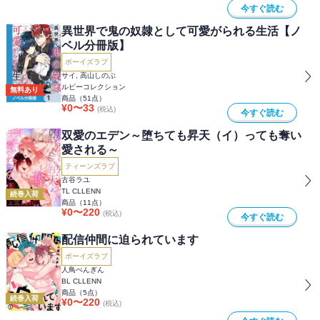
今すぐ読む
異世界で鬼の奴隷として可愛がられる生活【ノ
ベル分冊版】
ボーイズラブ
サイ, 高山しのぶ
ルビーコレクション
無料あり
商品（
51
点）
¥
0
〜
33
(税込)
今すぐ読む
双愛のエデン～堕ちても昇天（イ）っても奪い
愛される～
ティーンズラブ
古谷ラユ
TL CLLENN
続巻入荷
商品（
11
点）
¥
0
〜
220
(税込)
今すぐ読む
配信仲間に迫られています
ボーイズラブ
人鳥ぺんぎん
BL CLLENN
商品（
5
点）
続巻入荷
¥
0
〜
220
(税込)