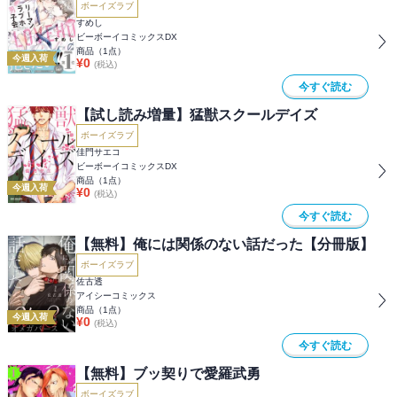
ボーイズラブ
すめし
ビーボーイコミックスDX
商品（
1
点）
今週入荷
¥
0
(税込)
今すぐ読む
【試し読み増量】猛獣スクールデイズ
ボーイズラブ
佳門サエコ
ビーボーイコミックスDX
商品（
1
点）
今週入荷
¥
0
(税込)
今すぐ読む
【無料】俺には関係のない話だった【分冊版】
ボーイズラブ
佐古透
アイシーコミックス
商品（
1
点）
今週入荷
¥
0
(税込)
今すぐ読む
【無料】ブッ契りで愛羅武勇
ボーイズラブ