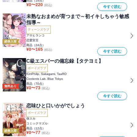
商品（
14
点）
¥
0
〜
220
(税込)
今すぐ読む
未熟なおまめが育つまで～初イキしちゃう敏感
指導～
ティーンズラブ
アサヒランコ
恋愛宣言
続巻入荷
商品（
24
点）
¥
0
〜
165
(税込)
今すぐ読む
C級エスパーの備忘録【タテヨミ】
ボーイズラブ
KimPhilip, Sakagami, TaaRO
Contents Lab. Blue Tokyo
商品（
70
点）
無料あり
¥
0
〜
73
(税込)
今すぐ読む
恋味ひと口いかがでしょう
ボーイズラブ
保スカ
コミックマズル
商品（
12
点）
続巻入荷
¥
0
〜
77
(税込)