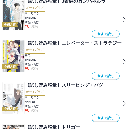
【試し読み増量】3番線のカンパネルラ
ボーイズラブ
京山あつき
onBLUE
商品（
1
点）
今週入荷
¥
0
(税込)
今すぐ読む
【試し読み増量】エレベーター・ストラテジー
ボーイズラブ
春之
onBLUE
商品（
1
点）
今週入荷
¥
0
(税込)
今すぐ読む
【試し読み増量】スリーピング・バグ
ボーイズラブ
京山あつき
onBLUE
商品（
1
点）
今週入荷
¥
0
(税込)
今すぐ読む
【試し読み増量】トリガー