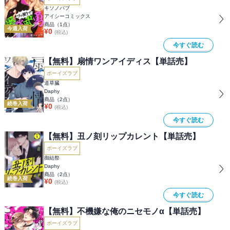
キソノパブ
アイシーコミックス
商品（
1
点）
今週入荷
¥
0
(税込)
今すぐ読む
【無料】扇情ワンアイディス【単話売】
ボーイズラブ
道草臓
Daphy
商品（
2
点）
続巻入荷
¥
0
(税込)
今すぐ読む
【無料】丑ノ刻リップカレント【単話売】
ボーイズラブ
御結祭
Daphy
商品（
2
点）
続巻入荷
¥
0
(税込)
今すぐ読む
【無料】不機嫌な俺のニセモノα【単話売】
ボーイズラブ