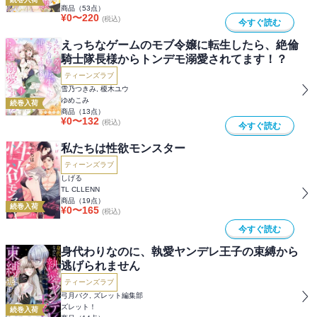
商品（
53
点）
¥
0
〜
220
(税込)
今すぐ読む
えっちなゲームのモブ令嬢に転生したら、絶倫
騎士隊長様からトンデモ溺愛されてます！？
ティーンズラブ
雪乃つきみ, 榎木ユウ
ゆめこみ
続巻入荷
商品（
13
点）
¥
0
〜
132
(税込)
今すぐ読む
私たちは性欲モンスター
ティーンズラブ
しげる
TL CLLENN
商品（
19
点）
続巻入荷
¥
0
〜
165
(税込)
今すぐ読む
身代わりなのに、執愛ヤンデレ王子の束縛から
逃げられません
ティーンズラブ
弓月バク, ズレット編集部
ズレット！
続巻入荷