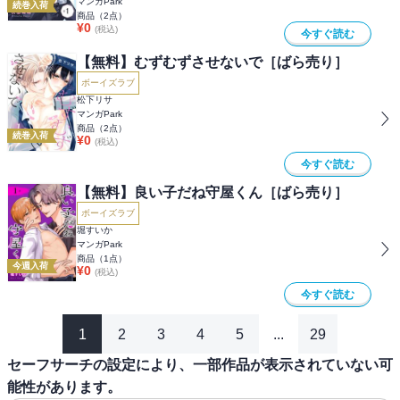
マンガPark
続巻入荷
商品（
2
点）
¥
0
(税込)
今すぐ読む
【無料】むずむずさせないで［ばら売り］
ボーイズラブ
松下リサ
マンガPark
商品（
2
点）
続巻入荷
¥
0
(税込)
今すぐ読む
【無料】良い子だね守屋くん［ばら売り］
ボーイズラブ
堀すいか
マンガPark
商品（
1
点）
今週入荷
¥
0
(税込)
今すぐ読む
1
2
3
4
5
...
29
セーフサーチの設定により、一部作品が表示されていない可
能性があります。