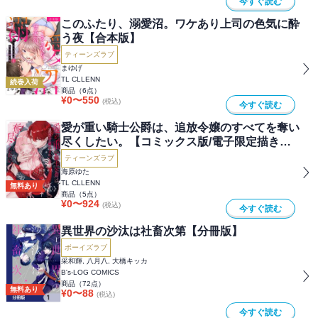
今すぐ読む
このふたり、溺愛沼。ワケあり上司の色気に酔
う夜【合本版】
ティーンズラブ
まゆげ
TL CLLENN
続巻入荷
商品（
6
点）
¥
0
〜
550
(税込)
今すぐ読む
愛が重い騎士公爵は、追放令嬢のすべてを奪い
尽くしたい。【コミックス版/電子限定描き下
ろし漫画付き】
ティーンズラブ
海原ゆた
TL CLLENN
無料あり
商品（
5
点）
¥
0
〜
924
(税込)
今すぐ読む
異世界の沙汰は社畜次第【分冊版】
ボーイズラブ
采和輝, 八月八, 大橋キッカ
B's-LOG COMICS
商品（
72
点）
無料あり
¥
0
〜
88
(税込)
今すぐ読む