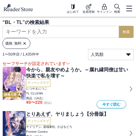
はじめて
会員登録
サインイン
検索
“
BL・TL
”の検索結果
検索
価格: 無料
人気順
1
〜
50
件目 /
1,435
件中
セーフサーチが設定されています
今から、親友やめようか。～腐れ縁同僚は甘い
快楽で私を壊す～
ティーンズラブ
につやまにつこ
TL CLLENN
続巻入荷
商品（
18
点）
¥
0
〜
220
(税込)
今すぐ読む
とりあえず、ヤりましょう【分冊版】
ティーンズラブ
チドリアシ, 道端家杜, さばるどろ
Pomme Comics