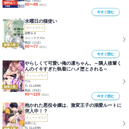
商品（
30
点）
無料あり
¥
0
〜
88
(税込)
今すぐ読む
水曜日の猫使い
ボーイズラブ
紺野キタ
コミックマズル
商品（
11
点）
続巻入荷
¥
0
〜
77
(税込)
今すぐ読む
やらしくて可愛い俺の凛ちゃん。～隣人後輩く
んのイキすぎた執着にハメ堕とされる～
ティーンズラブ
ウル
TL CLLENN
続巻入荷
商品（
23
点）
¥
0
〜
220
(税込)
今すぐ読む
抱かれた悪役令嬢は、激変王子の溺愛ルートに
突入中！？
ティーンズラブ
吉田にん
TL CLLENN
続巻入荷