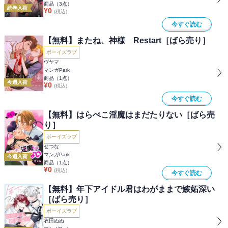
商品（
3
点）
続巻入荷
¥
0
(税込)
今すぐ読む
【無料】またね、神様 Restart［ばら売り］
ボーイズラブ
ヴヤマ
マンガPark
商品（
1
点）
今週入荷
¥
0
(税込)
今すぐ読む
【無料】はらぺこ淫魔はまだたりない［ばら売
り］
ボーイズラブ
せつな
マンガPark
今週入荷
商品（
1
点）
¥
0
(税込)
今すぐ読む
【無料】年下アイドル君はわがままで嫉妬深い
［ばら売り］
ボーイズラブ
衣田ぬぬ