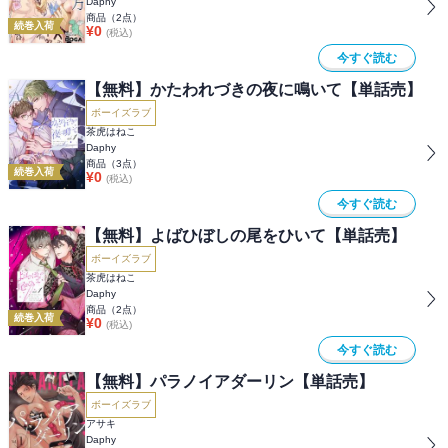
Daphy
商品（
2
点）
続巻入荷
¥
0
(税込)
今すぐ読む
【無料】かたわれづきの夜に鳴いて【単話売】
ボーイズラブ
茶虎はねこ
Daphy
商品（
3
点）
続巻入荷
¥
0
(税込)
今すぐ読む
【無料】よばひぼしの尾をひいて【単話売】
ボーイズラブ
茶虎はねこ
Daphy
商品（
2
点）
続巻入荷
¥
0
(税込)
今すぐ読む
【無料】パラノイアダーリン【単話売】
ボーイズラブ
アサキ
Daphy