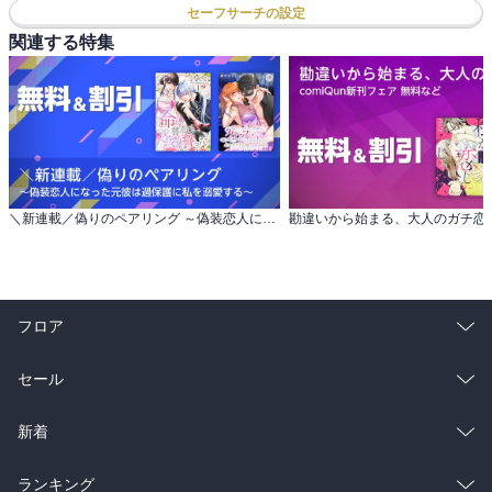
セーフサーチの設定
関連する特集
＼新連載／偽りのペアリング ～偽装恋人になった元彼は過保護に私を溺愛する～
フロア
総合
コミック
セール
ラノベ
小説
総合
コミック
新着
雑誌・グラビア
ビジネス・実用
ラノベ
小説
総合
コミック
ランキング