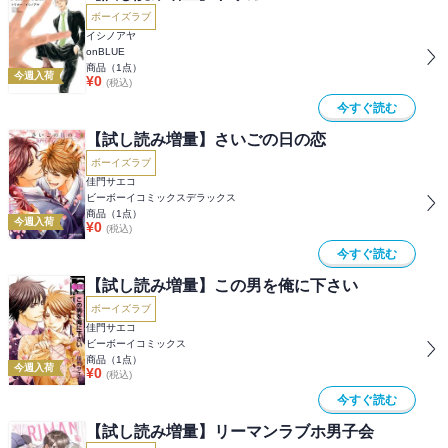
ボーイズラブ
イシノアヤ
onBLUE
商品（
1
点）
今週入荷
¥
0
(税込)
今すぐ読む
【試し読み増量】さいごの日の恋
ボーイズラブ
佳門サエコ
ビーボーイコミックスデラックス
商品（
1
点）
今週入荷
¥
0
(税込)
今すぐ読む
【試し読み増量】この男を俺に下さい
ボーイズラブ
佳門サエコ
ビーボーイコミックス
商品（
1
点）
今週入荷
¥
0
(税込)
今すぐ読む
【試し読み増量】リーマンラブホ男子会