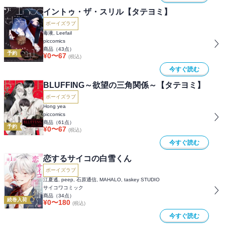
イントゥ・ザ・スリル【タテヨミ】
ボーイズラブ
毒液, Leefail
piccomics
商品（
43
点）
予約
¥
0
〜
67
(税込)
今すぐ読む
BLUFFING～欲望の三角関係～【タテヨミ】
ボーイズラブ
Hong yea
piccomics
商品（
61
点）
予約
¥
0
〜
67
(税込)
今すぐ読む
恋するサイコの白雪くん
ボーイズラブ
江夏遙, peep, 石原通信, MAHALO, taskey STUDIO
サイコワコミック
商品（
34
点）
続巻入荷
¥
0
〜
180
(税込)
今すぐ読む