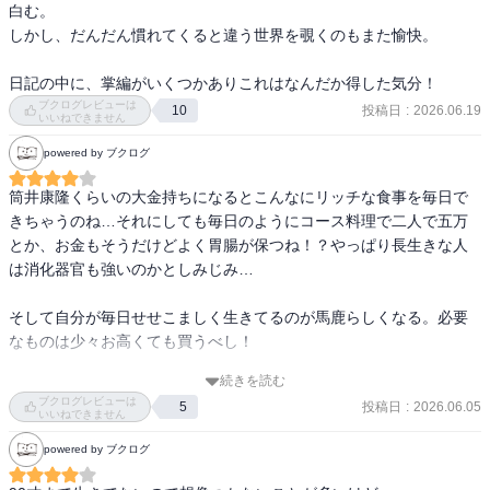
白む。

しかし、だんだん慣れてくると違う世界を覗くのもまた愉快。

日記の中に、掌編がいくつかありこれはなんだか得した気分！
ブクログレビューは
投稿日
:
2026.06.19
10
いいねできません
powered by ブクログ
筒井康隆くらいの大金持ちになるとこんなにリッチな食事を毎日で
きちゃうのね…それにしても毎日のようにコース料理で二人で五万
とか、お金もそうだけどよく胃腸が保つね！？やっぱり長生きな人
は消化器官も強いのかとしみじみ…

そして自分が毎日せせこましく生きてるのが馬鹿らしくなる。必要
なものは少々お高くても買うべし！

続きを読む
光子（奥さま）なんてディオールの150万近くするアンサンブル買っ
ブクログレビューは
投稿日
:
2026.06.05
5
たりシャネルの何十万もするペラペラのちゃんちゃんこ（康隆言）
いいねできません
買ったりしてるんだよ！？…夫のパンツくらい買ってあげようと心
powered by ブクログ
に誓いました。