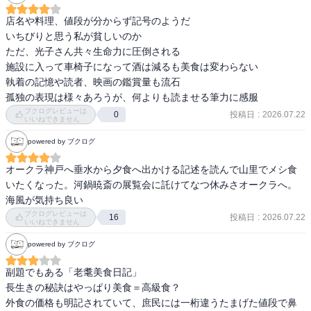
のブラウスを買って機嫌がいいなら安いものだとか、私からみれば
お金を湯水のように使って庶民とはかけ離れてるなんて思ってしま
店名や料理、値段が分からず記号のようだ

った。

いちびりと思う私が貧しいのか

というのも今朝新聞でこどもが夏休みにはいると給食がないから生
ただ、光子さん共々生命力に圧倒される

活が苦しい家庭は母親がスナック菓子で1食を済ましてる記事を読ん
施設に入って車椅子になって酒は減るも美食は変わらない

だからかもしれない。

執着の記憶や読者、映画の鑑賞量も流石

今はふたりで高級有料施設に入ってるらしいけど、ここの料理も美
孤独の表現は様々あろうが、何よりも読ませる筆力に感服
味しいけど、まだ外食三昧みたい。（出版社や編集者の方たちと）

ブクログレビューは
投稿日
:
2026.07.22
0
いいねできません
車椅子になってしまったけど頭はしっかりしていて奥様をとても愛
してる。8歳年下らしいけど光子を残して先には死ねないって言って
powered by ブクログ
る。

著者には死ぬまで美味しいものを食べていて欲しい。

オークラ神戸へ垂水から夕食へ出かける記述を読んで山里でメシ食
ひとり息子に病気で先立たれていて夢に出てくるとあって切なくな
いたくなった。河鍋暁斎の展覧会に託けてなつ休みさオークラへ。
った。

海風が気持ち良い
何が幸せなのかちょっと考えさせられた一冊。
ブクログレビューは
投稿日
:
2026.07.22
16
いいねできません
powered by ブクログ
副題でもある「老耄美食日記」

長生きの秘訣はやっぱり美食＝高級食？

外食の価格も明記されていて、庶民には一桁違うたまげた値段で鼻