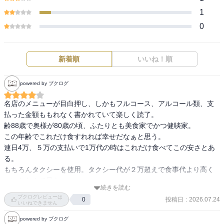
1
0
新着順
いいね！順
powered by ブクログ
名店のメニューが目白押し、しかもフルコース、アルコール類、支
払った金額ももれなく書かれていて楽しく読了。

齢88歳で奥様が80歳の頃、ふたりとも美食家でかつ健啖家。

この年齢でこれだけ食すれれば幸せだなぁと思う。

連日4万、５万の支払いで1万代の時はこれだけ食べてこの安さとあ
る。

もちろんタクシーを使用。タクシー代が２万超えで食事代より高く
ついたなんて日も。

続きを読む
高級食材店、 KINOKUNIYAで食材を２万くらい買っても２日でなく
ブクログレビューは
投稿日
:
2026.07.24
0
なるとか。

いいねできません
愛妻の光子さんがジバンシィのバッグ24万を衝動買いしたとか、4万
powered by ブクログ