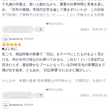
十九歳の作家は、老いと戯れながら、愛妻や仕事仲間と美食を楽し
み、『百年の孤独』等現代文学を論じて倦まずにいたが、この日自
宅で転倒して車椅子の生活となった――。しかし不敵きわまる作家
魂でその日々を赤裸かつ挑発的に描き続けた空前絶後の老文豪リア
続きを読む
ルライフ！

ブクログレビューは
投稿日
:
2026.05.17
1
いいねできません
＊＊＊＊＊

powered by ブクログ
筒井康隆が88歳～91歳にかけて雑誌「波」に連載していた日記をひ
■はじめに

とつにまとめたもの。日記以外に初の文庫化となったガブリエル・
近ごろ、雑誌特集や新書で「日記」をテーマにしたものをよく見か
ガルシア＝マルケスの「百年の孤独」に寄せられた解説や、大江健
ける。何が火付け役なのか調べてみるも、これだ！という決定打は
三郎に対する回想録などのエッセイも併録されている。

見当たらず、最近静かなブームとなっているZINE文化の影響説まで
飛び出す始末。ともあれ、“日記界隈”がにわかに騒がしい。

中心となっている「老耄美食日記」は食事をメインとした日記で、
いつ誰とどのような食事をして料金がいくらだった、という内容。
そんな中、本書の著者 筒井康隆は1975年から「公開日記」を続けて
たったそれだけの内容なのになぜかグイグイと読ませてしまうの
いる大ベテラン。年季の入り方が違う。しかも連載開始時、〈おれ
は、やはり文章の力なのかもしれない。亡くなった一人息子の伸輔
続きを読む
の公開日記では、他に類例のない料理の値段を書くこととする〉と
ブクログレビューは
さんにもところどころで触れており、また終盤には腎臓が原因で倒
投稿日
:
2026.05.10
7
高らかに宣言。

いいねできません
れ、以降は車いすでの施設生活になるのだけれど、それでも悲壮感
powered by ブクログ
はまったく漂ってこない。

以降2024年3月、神戸の自宅で転倒する前日まで、その日記は続く。