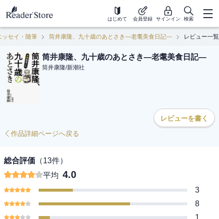
はじめて
会員登録
サインイン
検索
エッセイ・随筆
筒井康隆、九十歳のあとさき―老耄美食日記―
レビュー一覧
筒井康隆、九十歳のあとさき―老耄美食日記―
筒井康隆
/
新潮社
レビューを書く
作品詳細ページへ戻る
総合評価
（
13
件）
4.0
平均
3
8
1