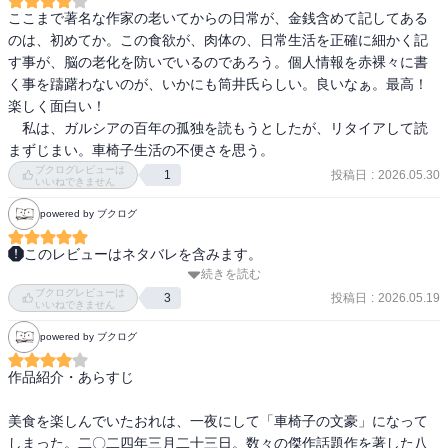
ここまで著名な作家の老いてからの日常が、金銭含めて記してある
のは、初めてか。この食欲が、肉体の、日常生活を正確に細かく記
す事が、脳の老化を防いでいるのであろう。個人情報を赤裸々に書
く事を躊躇わないのが、いかにも筒井氏らしい。良いなぁ。最高！
楽しく面白い！

　私は、ガルシアの百年の孤独を読もうとしたが、リタイアして読
まずじまい。車椅子生活の不便さを思う。
ブクログレビューは
投稿日
:
2026.05.30
1
いいねできません
powered by ブクログ
このレビューはネタバレを含みます。
続きを読む
おどろきの日記文学。9歳年下の奥様との美食の毎日は食欲の深さと
ブクログレビューは
しての業を感じる。都会の高級料理店での相場は理解できないが、
投稿日
:
2026.05.19
3
いいねできません
毎日の料理代としてはあり得ないレベル感。こんな食事を摂ってい
powered by ブクログ
て長生きできるのはほんと羨ましい。老耄の境地での美食の極地を
感じた。合間に入るエッセイ等も深い味わい。長年のファンとして
作品紹介・あらすじ

この本を読めたことに幸せを感じた。
美食を楽しんでいたおれは、一夜にして「車椅子の文豪」になって
しまった。二〇二四年三月二十三日。数々の傑作話題作を著した八