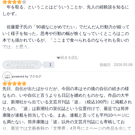
はたして齢九十を超えた大作家は、いかなる晩餐を重ね、どんな
　年を取る、ということはどういうことか、先人の経験談を知るに
それにしてもものすごい食欲。88歳～91歳の高齢者の食欲とは思え
日々を送っていたのか―

しかず。

ないほどに食べる。僕ですらそこまでは食べられないのではないか
と思うほどだ。奥さんの光子さんもこれまたすごい食欲。しかも高
■内容

　佐藤愛子氏の「90歳なにがめでたい」でだんだん行動力が細って
級料理のオンパレード。さすが売れっ子の作家は違うなと妙に納
本書は『波』2023年2月号掲載の「老耄美食日記」を軸に構成されて
いく様子を知った。思考や行動の幅が狭くなっていくところはこの
得。一箇所、年収（だと思われる）がいくらだ、という記述がある
いる。ただし単なる日記では終わらない。

本でも描かれているが、「ここまで食べられるのならそれも良いの
のだけれど、それを読んでこれまた納得。こう書いてしまうと嫌味
では」と思う。

に聞こえるかもしれないけれど、決してそうではなく、心底驚かさ
『百年の孤独』の文庫版解説、盟友 大江健三郎追想、老境に差しか
れた。

かった心情を綴る小説風随筆まで併録。読者サービス精神旺盛な、
続きを読む
　90歳でもここまで元気に食べられれば私なら本望。それも、一皿
ブクログレビューは
いかにも筒井康隆らしいお得な一冊となっている。

投稿日
:
2026.05.08
1
で味もカロリーも満足させるような食べ方ではなく、一流の料理屋
いいねできません
いずれにしても大好きな作家のおひとり。さすがに創作作品はもう
のコース料理に近いものを食しておられる。

無理（ご本人もそう書かれていた）なのだろうけれど、こうしたエ
powered by ブクログ
さて、この日記を読む上で押さえておきたいのは、筒井夫妻は東京
ッセイだけでも続けてほしいなと思う。施設の中で唯一仕事（執
と神戸の二拠点生活を送っていること。

　「これ以上書いても同じような繰り返しになるから」ということ
先日、自伝が出たばかりだが、今回の本はその後の自伝の続きの様
筆）をしている存在なのだそうだ。
で本書は終わっている。筒井康隆氏がそのあとも同じような楽しい
なもの、いや自伝と言うよりも日記を纏めたものかな。作品の大半
神戸・垂水では比較的庶民的な店に通う一方、東京へ移ると様相は
食生活を維持されていることを祈る。
は、新潮社から出ている文芸月刊誌「波」（税込100円）に掲載され
一変する。帝国ホテル「北京」「ラ ブラスリー」、ニューオータニ
たもの。「波」は新潮社の宣伝誌という位置付けで、最近では筒井
「久兵衛」「にいづ」、ザ・キャピトルホテル東急「オリガミ」
康隆が連載を担当している。まあ、連載と言っても平均10ページに
…。

も満たない。筒井康隆は「波」以外の文芸月刊誌にも寄稿してお
り、最近では文藝春秋の「文學界」4月号に２ページの作品を出して
夫婦ふたりで5万、6万円超えは当たり前。でも驚くべきは金額よ