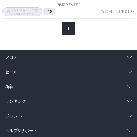
いた。2ページなので立ち読みしたら、エロ小説だった。しょうがな
り、その健啖ぶりである。筒井康隆92歳、光子夫人84歳。肉も魚も
続きを読む
い、もう90歳を超えているので歯止めがかからないのだろう。

カルトからコース料理とペロリと平らげ、高級スーパー
ブクログレビューは
投稿日
:
2026.04.28
18
いいねできません
「KINOKUNIYA」で大量購入した食材も数日で食べ尽くす。

副題にもあるように、本作品は美食（飽食）に特化した内容。超有
名レストランばかり出てきて、注文するメニューは途轍もなく凄す
1
さらには夕方4時になるとアルコールを欲し始めるという…まさに鯨
ぎる。普通の外食系インフルエンサーには絶対に真似できないメニ
飲馬食。

ューだらけ。外食する頻度も多すぎ。当然、お支払いは5桁の後半の
方。年収3000万と書かれていたが、本当だろうか。現在の総資産は
しかも料理描写が実に執拗。値段、量、味、接客、酒―そのすべて
いくらなのだろうか。もう東京・神戸でひたすら食べまくる。外食
を細大漏らさず記録していく様は、もはやグルメ日記というより
フロア
でない時には、高級スーパー「KINOKUNIYA」で数万円程度の食材
「胃袋と老境の戦闘記録」のようで、そこにユーモアと毒気が混じ
を買い込む。そして数日でそれを食べ尽くす。こんなメニュー、こ
る。

総合
コミック
セール
んな高級食材ばかり食べていたら体を壊しそうなものだが、結果的
には転倒して頸椎を痛め体を壊している。車椅子生活となり、「グ
食べることへの執念と、衰えていく身体。そのアンバランスさが、
ラノベ
小説
総合
コミック
新着
ッドタイムリビング」という高級施設に入った後でも美食生活を継
筒井康隆という作家の晩年を、妙に人間臭く浮かび上がらせる。

続しているのが凄すぎる。

雑誌・グラビア
ビジネス・実用
ラノベ
小説
総合
コミック
ランキング
そんな絢爛たる食生活にも、加齢は静かに影を落とし始める。身体
筒井康隆90歳、筒井光子80歳の夫婦ツーショット写真がネットに掲
の不調、減っていく酒量。そして2024年3月24日、神戸の自宅で転
BL・TL
載されている。康隆は年相応の見た目だが、光子は歳よりもやや若
雑誌・グラビア
ビジネス・実用
ラノベ
小説
総合
コミック
ジャンル
倒。以後、車椅子生活となり、夫妻で超高級老人ホームへ入居する
く見える。ワインや日本酒が大好きなのが若さの秘訣か。かたや康
も食欲は衰えない。入居者との外食ツアー、豪華ケータリング、編
隆は肺・血管・心臓に病を抱えているので、酒が飲めない体になっ
BL・TL
雑誌・グラビア
ビジネス・実用
ラノベ
小説
集者との会食―。身体は不自由になっても、“食べること”への執念は
コミック
男性コミック
ヘルプ&サポート
ている。タバコなんて問題外なのだが、ああだこうだと理由を付け