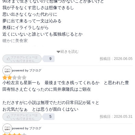
90才まで生きてないので想像つかないことが多いけど

我が子をなくす悲しさは想像できるし

思い出さなくなった代わりに

夢に出て来るって一文は沁みる

奥様にイライラしながら

近くにいないと誰といても孤独感じるとか

確かに美食家

でもこの本から感じるのは

続きを読む
愛妻家で

ブクログレビューは
投稿日
:
2026.06.05
9
もう会えない息子さんを常に思ってる優しさです
いいねできません
powered by ブクログ
小松左京も星新一も　最後まで生き残ってくれるか　と思われた豊
田有恒さえ亡くなったのに筒井康隆氏はご顕在

たださすがに小説は無理でただの日常日記が延々と

お元気だなぁ　とは思うが面白くはない
ブクログレビューは
投稿日
:
2026.05.31
5
いいねできません
powered by ブクログ