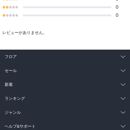
0
0
レビューがありません。
フロア
総合
コミック
セール
ラノベ
小説
総合
コミック
新着
雑誌・グラビア
ビジネス・実用
ラノベ
小説
総合
コミック
ランキング
BL・TL
雑誌・グラビア
ビジネス・実用
ラノベ
小説
総合
コミック
ジャンル
BL・TL
雑誌・グラビア
ビジネス・実用
ラノベ
小説
コミック
男性コミック
ヘルプ&サポート