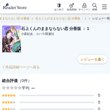
はじめて
会員登録
サインイン
検索
ままならない恋 分冊版
石上くんのままならない恋 分冊版 ： 1
レビュー一覧
石上くんのままならない恋 分冊版 ： 1
小萩紀歩、コハラ
/
双葉社
レビューを書く
作品詳細ページへ戻る
総合評価
（
0
件）
--
平均
0
0
0