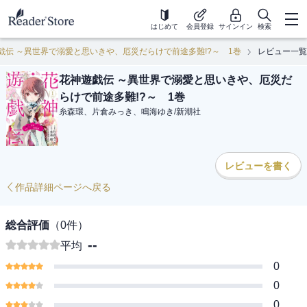
はじめて
会員登録
サインイン
検索
戯伝 ～異世界で溺愛と思いきや、厄災だらけで前途多難!?～ 1巻
レビュー一覧
花神遊戯伝 ～異世界で溺愛と思いきや、厄災だ
らけで前途多難!?～ 1巻
糸森環、片倉みっき、鳴海ゆき
/
新潮社
レビューを書く
作品詳細ページへ戻る
総合評価
（
0
件）
--
平均
0
0
0