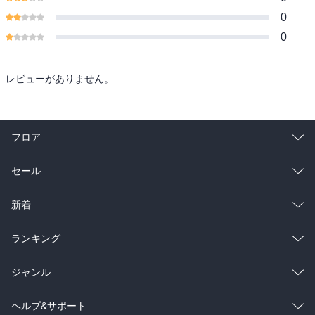
0
0
レビューがありません。
フロア
総合
コミック
セール
ラノベ
小説
総合
コミック
新着
雑誌・グラビア
ビジネス・実用
ラノベ
小説
総合
コミック
ランキング
BL・TL
雑誌・グラビア
ビジネス・実用
ラノベ
小説
総合
コミック
ジャンル
BL・TL
雑誌・グラビア
ビジネス・実用
ラノベ
小説
コミック
男性コミック
ヘルプ&サポート