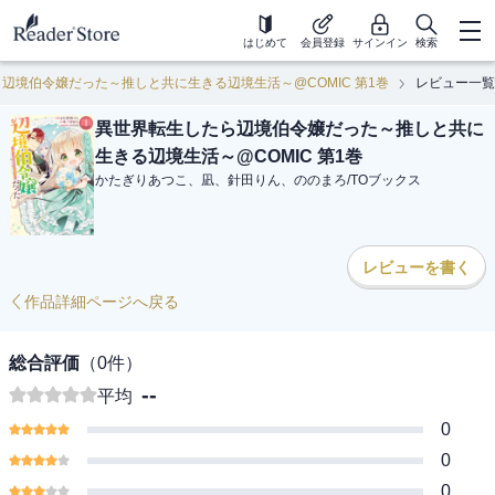
はじめて
会員登録
サインイン
検索
辺境伯令嬢だった～推しと共に生きる辺境生活～@COMIC 第1巻
レビュー一覧
異世界転生したら辺境伯令嬢だった～推しと共に
生きる辺境生活～@COMIC 第1巻
かたぎりあつこ、凪、針田りん、ののまろ
/
TOブックス
レビューを書く
作品詳細ページへ戻る
総合評価
（
0
件）
--
平均
0
0
0