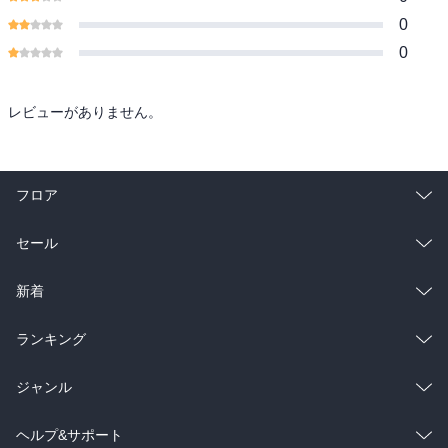
0
0
レビューがありません。
フロア
総合
コミック
セール
ラノベ
小説
総合
コミック
新着
雑誌・グラビア
ビジネス・実用
ラノベ
小説
総合
コミック
ランキング
BL・TL
雑誌・グラビア
ビジネス・実用
ラノベ
小説
総合
コミック
ジャンル
BL・TL
雑誌・グラビア
ビジネス・実用
ラノベ
小説
コミック
男性コミック
ヘルプ&サポート