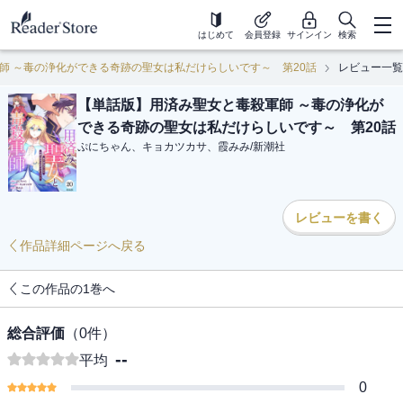
はじめて
会員登録
サインイン
検索
師 ～毒の浄化ができる奇跡の聖女は私だけらしいです～ 第20話
レビュー一覧
【単話版】用済み聖女と毒殺軍師 ～毒の浄化が
できる奇跡の聖女は私だけらしいです～ 第20話
ぷにちゃん、キョカツカサ、霞みみ
/
新潮社
レビューを書く
作品詳細ページへ戻る
この作品の1巻へ
総合評価
（
0
件）
--
平均
0