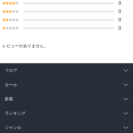
0
0
0
0
レビューがありません。
フロア
総合
コミック
セール
ラノベ
小説
総合
コミック
新着
雑誌・グラビア
ビジネス・実用
ラノベ
小説
総合
コミック
ランキング
BL・TL
雑誌・グラビア
ビジネス・実用
ラノベ
小説
総合
コミック
ジャンル