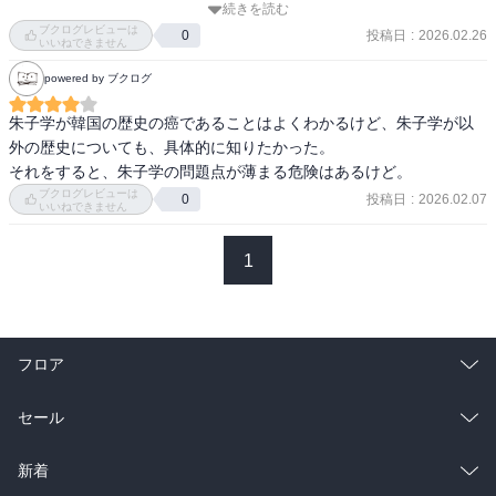
続きを読む
ブクログレビューは
投稿日
:
2026.02.26
0
あと、この本を鵜呑みにせずにいろんな方向からの知見を学ぶこと
いいねできません
もかなり重要である
powered by ブクログ
朱子学が韓国の歴史の癌であることはよくわかるけど、朱子学が以
外の歴史についても、具体的に知りたかった。

それをすると、朱子学の問題点が薄まる危険はあるけど。
ブクログレビューは
投稿日
:
2026.02.07
0
いいねできません
1
フロア
総合
コミック
セール
ラノベ
小説
総合
コミック
新着