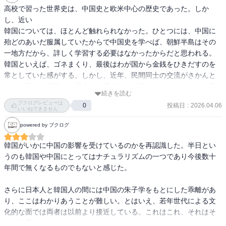
他の著書でも検証したい
高校で習った世界史は、中国史と欧米中心の歴史であった。しか
し、近い

韓国については、ほとんど触れられなかった。ひとつには、中国に
殆どのあいだ服属していたからで中国史を学べば、朝鮮半島はその
一地方だから、詳しく学習する必要はなかったからだと思われる。
韓国といえば、ゴネまくり、最後はわが国から金銭をひきだすのを
常としていた感がする。しかし、近年、民間同士の交流がさかんと
なり、互いを理解する機会が、増えたのは望ましいことである。日
続きを読む
本のオールドメディアもひどいが、それといい勝負の韓国メディ
ブクログレビューは
投稿日
:
2026.04.06
0
ア。百聞は一見にしかずというが、りょうごくのメディアの影響も
いいねできません
消えていくだろう。本書は、韓国史の入門書としても最適だと思
powered by ブクログ
う。著者は日本の歴史学界の旧態依然とした歴史観にインパクトを
あたえていと思う。なぜ、韓国が反日なのかよくわかる。
韓国がいかに中国の影響を受けているのかを再認識した。半日とい
うのも韓国や中国にとってはナチュラリズムの一つであり今後数十
年間で無くなるものでもないと感じた。

さらに日本人と韓国人の間には中国の朱子学をもとにした乖離があ
り、ここはわかりあうことが難しい。とはいえ、若年世代による文
化的な面では両者は以前より接近している。これはこれ、それはそ
れで上手くやっていくしかない。
