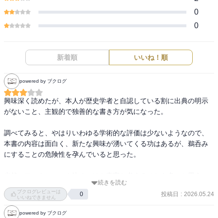
0
0
新着順
いいね！順
powered by ブクログ
興味深く読めたが、本人が歴史学者と自認している割に出典の明示
がないこと、主観的で独善的な書き方が気になった。

調べてみると、やはりいわゆる学術的な評価は少ないようなので、
本書の内容は面白く、新たな興味が湧いてくる功はあるが、鵜呑み
にすることの危険性を孕んでいると思った。

当然、フィクションや決めつけを真実と考えるひとも多いと思う
続きを読む
し、これはSNSのフェイクニュースをやみくもに信じることと大差
ブクログレビューは
投稿日
:
2026.05.24
0
ない。

いいねできません
powered by ブクログ