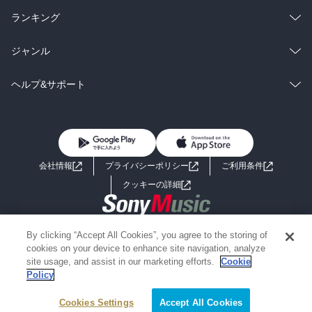
雑誌・グラビア
ビジネス・実用
ラノベ
小説
総合
コミック
ランキング
BL・TL
雑誌・グラビア
ビジネス・実用
ラノベ
小説
総合
コミック
ジャンル
BL・TL
雑誌・グラビア
ビジネス・実用
ラノベ
小説
コミック
男性コミック
ヘルプ&サポート
BL・TL
雑誌・グラビア
ビジネス・実用
女性コミック
コミック誌
初めての方へ
ヘルプ
BL・TL
ライトノベル
男子向けラノベ
よくあるご質問
お問い合わせ
会社情報
プライバシーポリシー
ご利用条件
女子向けラノベ
小説
利用規約
クッキーの詳細
国内小説
海外小説
Copyright 2017 - 2026 Sony Music Entertainment(Japan) Inc.
By clicking “Accept All Cookies”, you agree to the storing of
ミステリー
SF
Information on the site is for the Japan domestic market only
cookies on your device to enhance site navigation, analyze
powered by
site usage, and assist in our marketing efforts.
Cookie
Policy
歴史・時代小説
文学
Cookies Settings
Accept All Cookies
雑誌
グラビア写真集