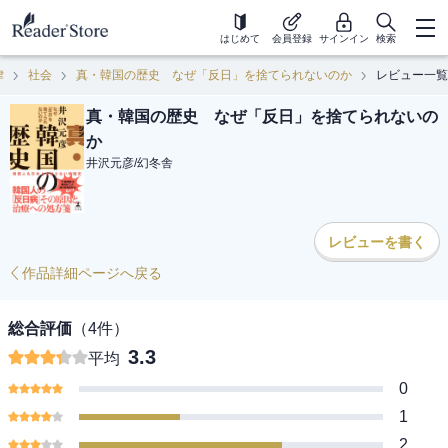
はじめて
会員登録
サインイン
検索
律
社会
真・韓国の歴史 なぜ「反日」を捨てられないのか
レビュー一覧
真・韓国の歴史 なぜ「反日」を捨てられないの
か
井沢元彦
/
幻冬舎
レビューを書く
作品詳細ページへ戻る
総合評価
（
4
件）
3.3
平均
0
1
2