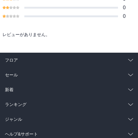
0
0
レビューがありません。
フロア
総合
コミック
セール
ラノベ
小説
総合
コミック
新着
雑誌・グラビア
ビジネス・実用
ラノベ
小説
総合
コミック
ランキング
BL・TL
雑誌・グラビア
ビジネス・実用
ラノベ
小説
総合
コミック
ジャンル
BL・TL
雑誌・グラビア
ビジネス・実用
ラノベ
小説
コミック
男性コミック
ヘルプ&サポート