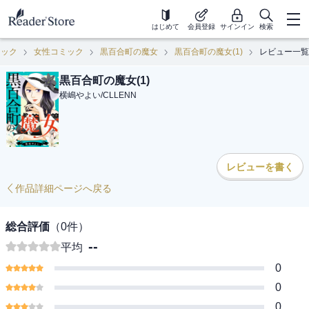
はじめて
会員登録
サインイン
検索
ミック
女性コミック
黒百合町の魔女
黒百合町の魔女(1)
レビュー一覧
黒百合町の魔女(1)
横嶋やよい
/
CLLENN
レビューを書く
作品詳細ページへ戻る
総合評価
（
0
件）
--
平均
0
0
0