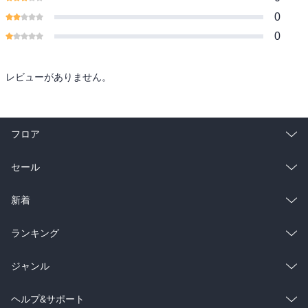
0
0
レビューがありません。
フロア
総合
コミック
セール
ラノベ
小説
総合
コミック
新着
雑誌・グラビア
ビジネス・実用
ラノベ
小説
総合
コミック
ランキング
BL・TL
雑誌・グラビア
ビジネス・実用
ラノベ
小説
総合
コミック
ジャンル
BL・TL
雑誌・グラビア
ビジネス・実用
ラノベ
小説
コミック
男性コミック
ヘルプ&サポート