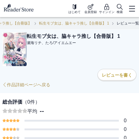
はじめて
会員登録
サインイン
検索
ャラ推し【合冊版】
転生モブ女は、脇キャラ推し【合冊版】 1
レビュー一覧
転生モブ女は、脇キャラ推し【合冊版】 1
瀬海リチ、たろ
/
アイエムエー
レビューを書く
作品詳細ページへ戻る
総合評価
（
0
件）
--
平均
0
0
0