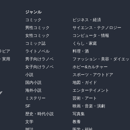
ジャンル
コミック
ビジネス・経済
男性コミック
サイエンス・テクノロジー
女性コミック
コンピュータ・情報
コミック誌
くらし・家庭
ラビア
ライトノベル
料理・酒
・実用
男子向けラノベ
ファッション・美容・ダイエッ
女子向けラノベ
ホビー&カルチャー
小説
スポーツ・アウトドア
国内小説
地図・ガイド
海外小説
エンターテイメント
グ
ミステリー
芸術・アート
SF
映画・音楽・演劇
歴史・時代小説
写真集
文学
教養
雑誌
医学・福祉