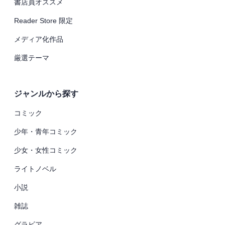
書店員オススメ
Reader Store 限定
メディア化作品
厳選テーマ
ジャンルから探す
コミック
少年・青年コミック
少女・女性コミック
ライトノベル
小説
雑誌
グラビア