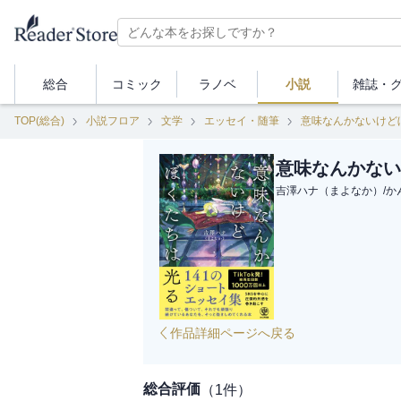
総合
コミック
ラノベ
小説
雑誌・
TOP(総合)
小説フロア
文学
エッセイ・随筆
意味なんかないけど
意味なんかない
吉澤ハナ（まよなか）
/
か
作品詳細ページへ戻る
総合評価
（
1
件）