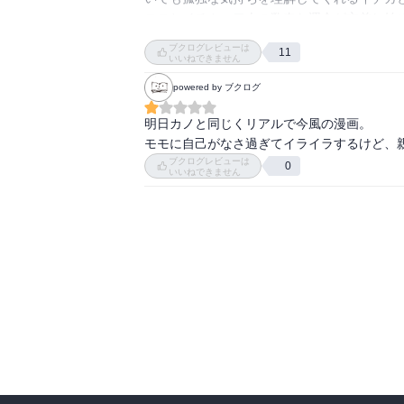
モモとイチカ、二人の数奇な運命が交差し始め
引きこもりながら、アルバイトして親に内緒
ブクログレビューは
11
に投稿することとインフルエンサーのイチカが
いいねできません
あるDMから、インフルエンサーのイチカと
powered by ブクログ
と親に主張出来るようになったり、ますます
友情の危うさと現代的なリリカルな部分が、イ
明日カノと同じくリアルで今風の漫画。

イチカに何が起きたのか？なぜモモをイチカは
モモに自己がなさ過ぎてイライラするけど、
ブクログレビューは
0
いいねできません