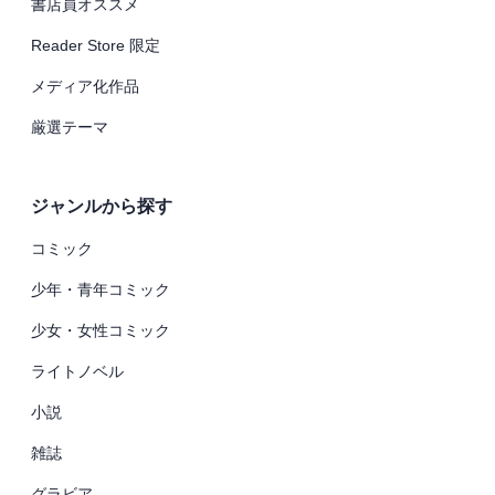
書店員オススメ
Reader Store 限定
メディア化作品
厳選テーマ
ジャンルから探す
コミック
少年・青年コミック
少女・女性コミック
ライトノベル
小説
雑誌
グラビア