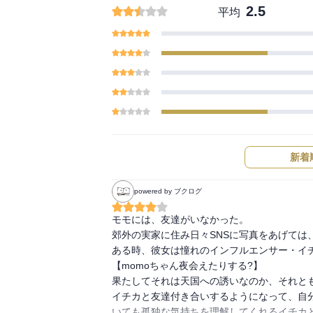
2.5
平均
新着
powered by ブクログ
モモには、友達がいなかった。

郊外の実家に住み日々SNSに写真をあげては、
ある時、彼女は憧れのインフルエンサー・イチ
【momoちゃん夜会えたりする?】

果たしてそれは天国への誘いなのか、それとも
イチカと友達付き合いするようになって、自
いても孤独な気持ちを理解してくれるイチカと