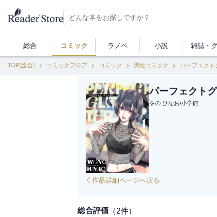
総合
コミック
ラノベ
小説
雑誌・
TOP(総合)
コミックフロア
コミック
男性コミック
パーフェクト
パーフェクトグ
をの ひなお
/
小学館
作品詳細ページへ戻る
総合評価
（
2
件）