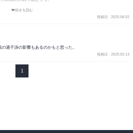
る――

続きを読む
で渋谷に出て、可愛い服や化粧で自分を変え、オシャレな写真をSNS
投稿日
:
2025.06.02
生きがいのモモ。

友達付き合いするようになって、可愛い服や化粧が好きな自分をちゃん
ファッションや化粧に磨きがかかる成長、イチカとモモの共依存的な
キイキと描かれている。

、信頼したのか？

親の過干渉の影響もあるのかもと思った。
投稿日
:
2025.03.13
1