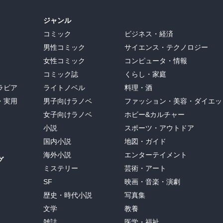
ジャンル
コミック
ビジネス・経済
男性コミック
サイエンス・テクノロジー
女性コミック
コンピュータ・情報
コミック誌
くらし・家庭
ラビア
ライトノベル
料理・酒
・実用
男子向けラノベ
ファッション・美容・ダイエッ
女子向けラノベ
ホビー&カルチャー
小説
スポーツ・アウトドア
国内小説
地図・ガイド
海外小説
エンターテイメント
グ
ミステリー
芸術・アート
SF
映画・音楽・演劇
歴史・時代小説
写真集
文学
教養
雑誌
医学・福祉