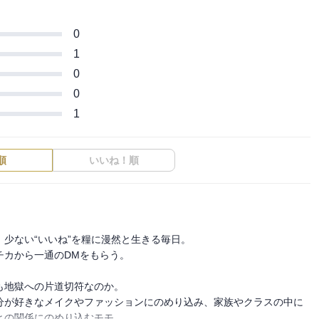
0
1
0
0
1
順
いいね！順
少ない“いいね”を糧に漫然と生きる毎日。

カから一通のDMをもらう。

地獄への片道切符なのか。

分が好きなメイクやファッションにのめり込み、家族やクラスの中に
の関係にのめり込むモモ。
