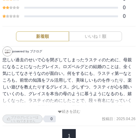
0
0
新着順
いいね！順
powered by ブクログ
悲しい過去のせいで心を閉ざしてしまったラスティのために、母親
になることになったグレイス。ロズベルグとの結婚のことは、全く
気にしてなさそうなのが面白い。何をするにも、ラスティ第一なと
ころも。前世の知識をフル活用して、美味しいものを作ったり、楽
しい遊びを教えたりするグレイス。少しずつ、ラスティが心を開い
ていくのも、グレイスを本当の母のように慕うようになるのも、嬉
しくなった。ラスティのためにしたことで、段々有名になっていく
グレイスだけど、元家族やその他の悪意からはロズベルグが守って
続きを読む
くれそう。今後、夫婦関係がどうなっていくのか、楽しみになっ
ブクログレビューは
投稿日
:
2025.04.26
0
た。
いいねできません
1