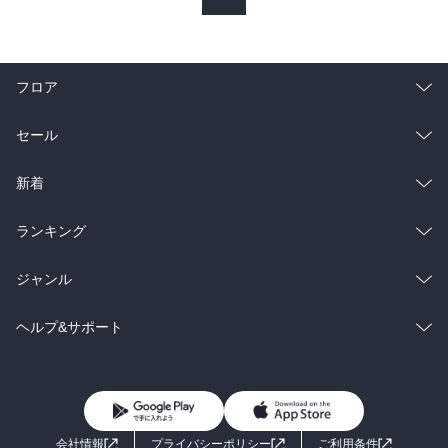
フロア
総合
コミック
セール
ラノベ
小説
総合
コミック
新着
雑誌・グラビア
ビジネス・実用
ラノベ
小説
総合
コミック
ランキング
BL・TL
雑誌・グラビア
ビジネス・実用
ラノベ
小説
総合
コミック
ジャンル
BL・TL
雑誌・グラビア
ビジネス・実用
ラノベ
小説
コミック
男性コミック
ヘルプ&サポート
BL・TL
雑誌・グラビア
ビジネス・実用
女性コミック
コミック誌
初めての方へ
ヘルプ
BL・TL
ライトノベル
男子向けラノベ
よくあるご質問
お問い合わせ
会社情報
プライバシーポリシー
ご利用条件