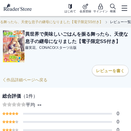
はじめて
会員登録
サインイン
検索
る舞ったら、天使な息子の継母になりました【電子限定SS付き】
レビュー一覧
異世界で美味しいごはんを振る舞ったら、天使な
息子の継母になりました【電子限定SS付き】
藤実花、CONACO
/
スターツ出版
レビューを書く
作品詳細ページへ戻る
総合評価
（
1
件）
--
平均
0
0
0