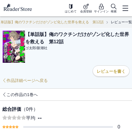
はじめて
会員登録
サインイン
検索
【単話版】俺のワクチンだけがゾンビ化した世界を救える 第12話
レビュー一覧
【単話版】俺のワクチンだけがゾンビ化した世界
を救える 第12話
ゴ太郎
/
新潮社
レビューを書く
作品詳細ページへ戻る
この作品の1巻へ
総合評価
（
0
件）
--
平均
0