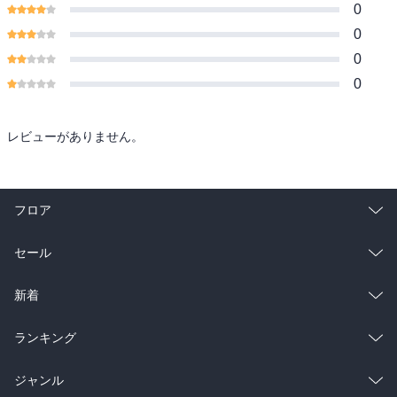
0
0
0
0
レビューがありません。
フロア
総合
コミック
セール
ラノベ
小説
総合
コミック
新着
雑誌・グラビア
ビジネス・実用
ラノベ
小説
総合
コミック
ランキング
BL・TL
雑誌・グラビア
ビジネス・実用
ラノベ
小説
総合
コミック
ジャンル