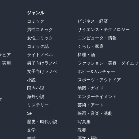
ジャンル
コミック
ビジネス・経済
男性コミック
サイエンス・テクノロジー
女性コミック
コンピュータ・情報
コミック誌
くらし・家庭
ラビア
ライトノベル
料理・酒
・実用
男子向けラノベ
ファッション・美容・ダイエッ
女子向けラノベ
ホビー&カルチャー
小説
スポーツ・アウトドア
国内小説
地図・ガイド
海外小説
エンターテイメント
グ
ミステリー
芸術・アート
SF
映画・音楽・演劇
歴史・時代小説
写真集
文学
教養
雑誌
医学・福祉