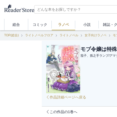
総合
コミック
ラノベ
小説
雑誌・
TOP(総合)
ライトノベルフロア
ライトノベル
女子向けラノベ
モ
モブ令嬢は特殊
茄子、孫之手ランプ
/
アマ
作品詳細ページへ戻る
この作品の1巻へ