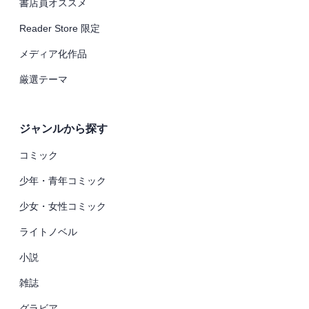
書店員オススメ
Reader Store 限定
メディア化作品
厳選テーマ
ジャンルから探す
コミック
少年・青年コミック
少女・女性コミック
ライトノベル
小説
雑誌
グラビア