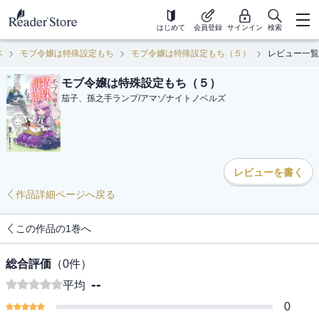
はじめて
会員登録
サインイン
検索
ベ
モブ令嬢は特殊設定もち
モブ令嬢は特殊設定もち（５）
レビュー一覧
モブ令嬢は特殊設定もち（５）
茄子、孫之手ランプ
/
アマゾナイトノベルズ
レビューを書く
作品詳細ページへ戻る
この作品の1巻へ
総合評価
（
0
件）
--
平均
0