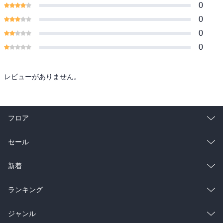
0
0
0
0
レビューがありません。
フロア
総合
コミック
セール
ラノベ
小説
総合
コミック
新着
雑誌・グラビア
ビジネス・実用
ラノベ
小説
総合
コミック
ランキング
BL・TL
雑誌・グラビア
ビジネス・実用
ラノベ
小説
総合
コミック
ジャンル