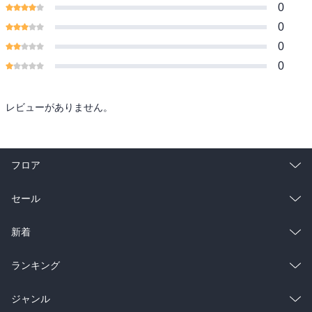
0
0
0
0
レビューがありません。
フロア
総合
コミック
セール
ラノベ
小説
総合
コミック
新着
雑誌・グラビア
ビジネス・実用
ラノベ
小説
総合
コミック
ランキング
BL・TL
雑誌・グラビア
ビジネス・実用
ラノベ
小説
総合
コミック
ジャンル