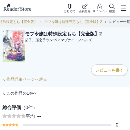
はじめて
会員登録
サインイン
検索
特殊設定もち【完全版】
モブ令嬢は特殊設定もち【完全版】2
レビュー一覧
モブ令嬢は特殊設定もち【完全版】2
茄子、孫之手ランプ
/
アマゾナイトノベルズ
レビューを書く
作品詳細ページへ戻る
この作品の1巻へ
総合評価
（
0
件）
--
平均
0