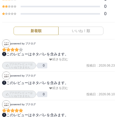
0
0
新着順
いいね！順
powered by ブクログ
このレビューはネタバレを含みます。
続きを読む
冒頭は泥臭い野球漫画が始まるのか…と不安だったけど、コメディ
ブクログレビューは
野球漫画だったので楽しく読めました。

投稿日
:
2026.06.23
0
いいねできません
絵もまだ荒削りで不安定な部分があるけど慣れれば気にならない。

powered by ブクログ
変態的な野球バカとプライドの高いバカが愛らしくて笑ってしま
う。
このレビューはネタバレを含みます。
続きを読む
漫画喫茶で読みました。

ブクログレビューは
投稿日
:
2026.06.10
0
いいねできません
神奈川実業に野球部狩りが現れたり、

powered by ブクログ
野球部狩りの正体を見破って桐山を野球部に勧誘したり、

三馬が入部を賭けて桐山とストラックアウトで勝負したり、

このレビューはネタバレを含みます。