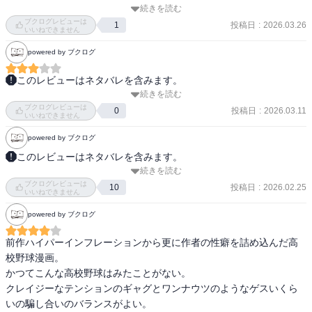
伊能がスタメンを賭けて桐山と１打席勝負をしたり、

続きを読む
野球のルールって結構細かく定められているんだなあってことをサ
聖テレーズ学園と練習試合したり。

ブクログレビューは
ンキューピッチを読んで学びました。

投稿日
:
2026.03.26
1
いいねできません
学生の頃にもう少し色々知っていたら、運動神経無いなりにもう少
阿川先生で一躍有名になった感がある野球漫画。

powered by ブクログ
し授業を楽しめていたのかなと思ったり思わなかったり…

カバー下にもミッチリと情報がある。

こんなに頭脳戦的な要素も持ち合わせいるスポーツだとは知りませ
本編中も、いろいろと説明が細かくて助かる。

このレビューはネタバレを含みます。
んでした。

続きを読む
ありがとうのサンキューじゃなくて三球の意味なんですね。

滝としてはナイアガラよりもイグアスの方が大きいんじゃなかった
ブクログレビューは
投稿日
:
2026.03.11
0
出てくるキャラクター皆キャラが濃くて面白いです！！！次はどん
いいねできません
っけ？

ピッチングは完璧なので、一人はアウトがとれるということにな
な奇行を読者に魅せつけてくれるのか、ページを捲るのが楽しみで
（どっかの有名人が「ナイアガラが可哀相」とまで言ったとか。）

powered by ブクログ
る。

なりません！！！

高低差で言えばギアナ高地のエンジェルフォールの方がデカい。

このレビューはネタバレを含みます。
特に好きなのが小堀キャプテン！！！

今後、新魔球が出ることの伏線なのか、単に桐山が知らなかっただ
続きを読む
野球漫画も出尽くした感があって、かなり特殊状況設定に走る傾向
【あらすじ】

けなのか、どっちなんだろう。

ブクログレビューは
がある。

投稿日
:
2026.02.25
10
「さぁて　その余裕がどこまでもつかな」

いいねできません
6月、神奈川県の高校球児の間で、ある噂が囁かれていた。夜な夜な
伊能戦で広瀬がやったのって「ささやき戦術」ってやつだよね？

powered by ブクログ
というかこれだけ書かれてもまだ題材があるというのか。

現れては「3球勝負」を挑む謎の男、「野球部狩り」──。男は驚異
味方側に投げかける台詞じゃなさ過ぎなこの迷言、皆大好きだと思
野村監督が選手時代に得意だったやつ。

的な豪速球を持ち、勝負に負けたことがないという!!

いますが私も大好きです笑

前作ハイパーインフレーションから更に作者の性癖を詰め込んだ高
最初から、勝負、勝負の展開で、マンガのパターンではあるけど、
県立横浜霜葩高等学校、野球部キャプテンの小堀は「野球部狩り」
もっともっと煌めく姿を見たい…！！！

校野球漫画。

---

少しムリがあって、やや引くとこがあります。
が学内にいると推測。小堀は悲願の甲子園出場のため、男を勧誘し
小堀キャプテンや皆の活躍を末長く楽しみたい、あわよくばアニメ
かつてこんな高校野球はみたことがない。

ようと自ら囮となることを決めた。そしてその夜、グラウンドに
化も期待しているので、これからもっともっと人気が出て欲しいし
クレイジーなテンションのギャグとワンナウツのようなゲスいくら
小堀 へいた（こぼり へいた）：

「野球部狩り」が現れる!! だが、男には野球ができない“ある秘密”が
作品が長く続いて欲しいなと思います。
いの騙し合いのバランスがよい。

霜葩高校野球部キャプテン。

あって……。
