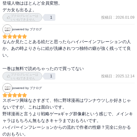
登場人物はほとんど全員変態。

３年。

高校3年、最後の大会まで3週間、投げられる球──3球?! 9回ウラから
デカ女も出るよ。
コミュ力のバケモノで他校の監督と余裕で打ち解ける。

始まる野球譚、試合開始!!

ブクログレビューは
投稿日
:
2026.01.09
1
いいねできません
広瀬 洋二（ひろせ ようじ）：

・‥…━━━☆・‥…━━━☆・‥…━━━☆

powered by ブクログ
霜葩高校野球部キャッチャー。

３年。

感想は最終巻にまとめて記載予定です。
なんか見たことある絵だと思ったらハイパーインフレーションの人
か。あの時よりさらに絵が洗練されつつ独特の癖が強く残ってて良
桐山 不折（きりやま ふせつ）：

い。

霜葩高校野球部狩り。

３年？

一巻は無料で読めちゃったので買ってない
右ひじを負傷した経験で１日３球しか全力投球できないイップスが
ブクログレビューは
投稿日
:
2025.12.14
1
ある。

いいねできません
powered by ブクログ
三馬 正磨（みま しょうま）：

霜葩高校野球部ピッチャー。

スポーツ興味なさすぎて、特に野球漫画はワンナウツしか好きじゃ
３年。

ないですが、これは面白いです。

広瀬と小中高とバッテリーを組んでいる。

野球漫画と言うより戦略ゲーxギャグ群像劇という感じで、メインキ
調子に乗りやすく、調子を崩しやすい。

ャラはもちろん無もなきキャラまでおもろいです。

ハイパーインフレーションからの流れで作者の性癖？完全に分かる
伊能 商人（いのう あきんど）

のおもろい。