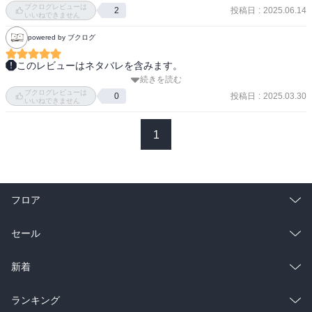
霜葩高校野球部補欠。

ブクログレビューは
投稿日
:
2025.06.14
2
いいねできません
１年。

野球歴２か月。

powered by ブクログ
甲子園に出場して本を書くために入部。

このレビューはネタバレを含みます。
続きを読む
面白くて草

阿川（あがわ）：

ブクログレビューは
エセ野球で賭け事とかする系かとばかり思ってたが、野球の知識が
投稿日
:
2025.03.30
霜葩高校野球部監督。

0
いいねできません
しっかりしてるなあ

古典教師。

今後が楽しみですね
野球のことは全然知らない。

1
轟 大愚（とどろき たいぐ）：

聖テレーズ学園野球部ピッチャー。

１年。

フロア
千年に一度の高校球児と言われる天才。

聖テレーズ学園は轟のワンマンチーム。

総合
コミック
セール
霜葩（そうは）高等学校：

ラノベ
小説
神奈川県横浜市にある県立高校。

総合
コミック
新着
小堀たちの学校。

略称は「ハマソウ」。

雑誌・グラビア
ビジネス・実用
ラノベ
小説
総合
コミック
ランキング