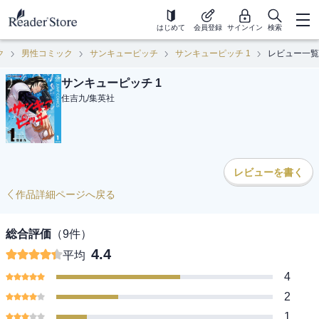
はじめて
会員登録
サインイン
検索
ク
男性コミック
サンキューピッチ
サンキューピッチ 1
レビュー一覧
サンキューピッチ 1
住吉九
/
集英社
レビューを書く
作品詳細ページへ戻る
総合評価
（
9
件）
4.4
平均
4
2
1