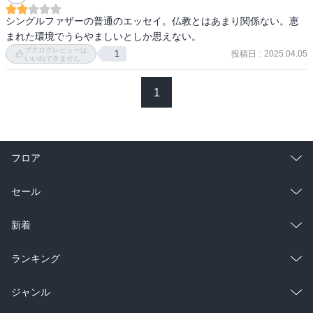
シングルファザーの普通のエッセイ。仏教とはあまり関係ない。恵
まれた環境でうらやましいとしか思えない。
ブクログレビューは
投稿日
:
2025.04.05
1
いいねできません
1
フロア
総合
コミック
セール
ラノベ
小説
総合
コミック
新着
雑誌・グラビア
ビジネス・実用
ラノベ
小説
総合
コミック
ランキング
BL・TL
雑誌・グラビア
ビジネス・実用
ラノベ
小説
総合
コミック
ジャンル