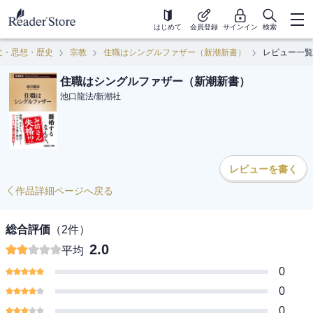
はじめて
会員登録
サインイン
検索
文・思想・歴史
宗教
住職はシングルファザー（新潮新書）
レビュー一覧
住職はシングルファザー（新潮新書）
池口龍法
/
新潮社
レビューを書く
作品詳細ページへ戻る
総合評価
（
2
件）
2.0
平均
0
0
0