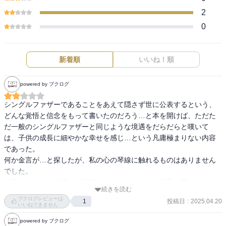
2
0
新着順
いいね！順
powered by ブクログ
シングルファザーであることをあえて隠さず世に公表するという、
どんな覚悟と信念をもって書いたのだろう…と本を開けば、ただた
だ一般のシングルファザーと同じような境遇をだらだらと嘆いて
は、子供の成長に細やかな幸せを感じ…という凡庸極まりない内容
であった。

何か金言が…と探したが、私の心の琴線に触れるものはありません
でした。

住職とか、ひとり親とか関係なく、あなたたちの意思で子をもうけ
続きを読む
たのですから、子育ては義務なので。お気張りやす
ブクログレビューは
投稿日
:
2025.04.20
1
いいねできません
powered by ブクログ