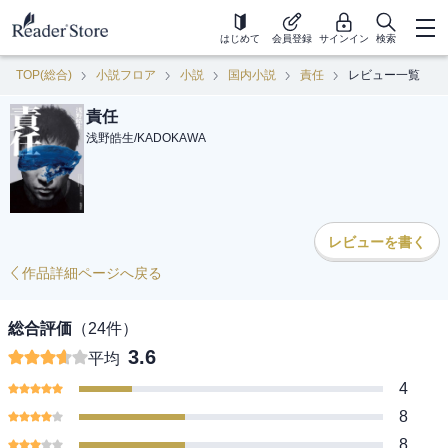
はじめて
会員登録
サインイン
検索
TOP(総合)
小説フロア
小説
国内小説
責任
レビュー一覧
責任
浅野皓生
/
KADOKAWA
レビューを書く
作品詳細ページへ戻る
総合評価
（
24
件）
3.6
平均
4
8
8