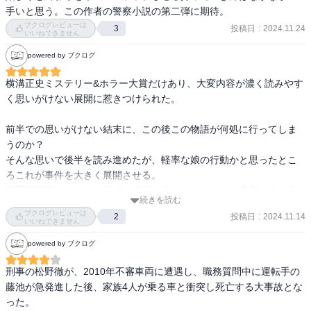
焦点を当てながら物語は進行していく。ほんの少しの歪みによって
手いと思う。この作者の警察小説の第二弾に期待。
それにしても、この作品に限らず刑事がよく正式な捜査でなく一人
影響が増していき、不幸がどんどん広がっていって、やるせない気
ブクログレビューは
投稿日
:
2024.11.24
3
で動くことがまかり通っているけど、現実でそんなことはできるん
いいねできません
持ちでいっぱいになります。

powered by ブクログ
主人公の刑事、徹の葛藤が痛いほどわかる… 警察官も警察である前
に、ひとりの人間ですよ。たぶん真面目な人ほど、こんな心境にな
横溝正史ミステリー&ホラー大賞だけあり、大変内容が濃く読みやす
ってしまうんだよなぁ。私なんか小ずるいから、こんなにも真っ直
く思いがけない展開に惹きつけられた。

ぐには生きられない。しかし正義ってのは、どちらの方向から見る
かで変わってくるものだし、どこまで貫いていいかの基準も難しい
前半での思いがけない結末に、この後この物語が何処に行ってしま
んですよね。

うのか？

そんな思いで後半を読み進めたが、軽率な娘の行動かと思ったとこ
加害者家族の悲痛な叫びも胸の奥に突き刺さってくる、きっと当事
ろこれが事件を大きく展開させる。

者にならないとわからない感覚なんすよ。自分の一番大切な人を守
松野徹刑事にとって12年前の事件の責任を、あまりに真摯に向き合
続きを読む
るためには、まずは自分自身が責任ある行動をしなければなりませ
う姿に思わず落涙してしまった。

ブクログレビューは
投稿日
:
2024.11.14
2
んね。

心に沁みる小説だった。
いいねできません
powered by ブクログ
さて本書、後半から少し展開が変わってくる。この警察小説の物語
のなかで、さらに人間関係が深まって描かれるんです。タイトルの
刑事の松野徹が、2010年不審車両に遭遇し、職務質問中に運転手の
通り「責任」の取り方に対しても、どの方向から見れば筋が通って
藤池が急発進した後、家族4人が乗る車と衝突し死亡する大事故とな
いるのか分からなくなる。私は自分が一番大切な人に対して責任を
った。
