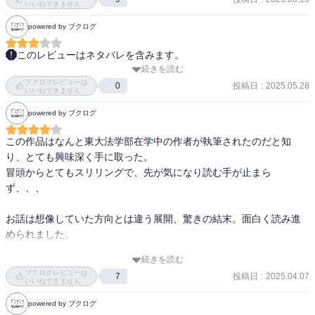
いいねできません
powered by ブクログ
このレビューはネタバレを含みます。
続きを読む
刑事の徹は12年間ずっと気に病んでいることがあった。職質した不
ブクログレビューは
審車両が逃亡の末、家族4人を巻き込み事故死したのだ。逃亡した男
投稿日
:
2025.05.28
0
いいねできません
は近くの家で強盗をした帰りだった。

powered by ブクログ
12年後、その男の家族から息子の事件をもういちど調べてほしいと
依頼を受ける。

この作品はなんと東大法学部在学中の作者が執筆されたのだと知
り、とても興味深く手に取った。

真相が明らかになったことで新たな犯罪者が出てきてしまうのだ
冒頭からとてもスリリングで、先が気になり読む手が止まら
が、徹をふくめ、多くの人の苦しみに一段落ついたのかと思うと、
ず、、、

これで良かったんだと素直に思える。

とくに光彦への心象は180度変わった。

お話は想像していた方向とは違う展開、驚きの結末。面白く読み進
められました。

この作品には加害者家族の苦しみ、そして事故を起こしてしまった
続きを読む
警察官を身内に持つのは大変だろうな〜とかそんな人とは余程の覚
警察や刑事たちの苦しみは描かれているが、なぜか巻き込まれて死
ブクログレビューは
投稿日
:
2025.04.07
7
悟がないと結婚できないな〜とか作品とは関係ないことを思ってし
いいねできません
んだ家族の話はほぼ出てこない。そのせいで徹の罪悪感がすべて加
まった。

害者家族に向いているように感じてしまうのだが、これはうまい誘
powered by ブクログ
くどいようだが、この作者が法学部の学生でありながらの執筆に感