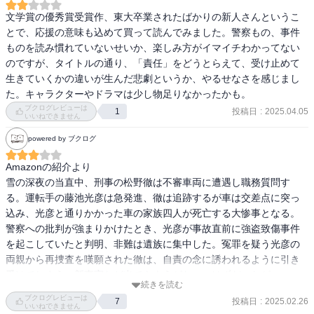
導だと思う。

動。また専門的な用語を多用使するでもなく、凡人の私にさえ楽し
文学賞の優秀賞受賞作、東大卒業されたばかりの新人さんというこ
めてしまうこんな力作、今後にかなり期待する！
とで、応援の意味も込めて買って読んでみました。警察もの、事件
徹へは最初から最後まで嫌悪感しかなかった。

ものを読み慣れていないせいか、楽しみ方がイマイチわかってない
依頼を受けたのは自分なのにグチグチ言い訳ばかり。「お前は悪く
のですが、タイトルの通り、「責任」をどうとらえて、受け止めて
ない」と言われるためだけに愚痴ってるのがまる分かり。

生きていくかの違いが生んだ悲劇というか、やるせなさを感じまし
事故があった当初も、同乗していた水脇は現実を見てあれこれ気を
た。キャラクターやドラマは少し物足りなかったかも。
回していたのに、徹は12年前も現在も自分のことしか考えていな
ブクログレビューは
い。

投稿日
:
2025.04.05
1
いいねできません
ずっとイライラしっぱなしだったから、青柿さんがガツンと言って
powered by ブクログ
くれたときは、めちゃくちゃスッキリした。青柿さんマジでかっこ
いいです！

Amazonの紹介より

雪の深夜の当直中、刑事の松野徹は不審車両に遭遇し職務質問す
終始たんたんとした語り口だったので、心情に訴えかけるような文
る。運転手の藤池光彦は急発進、徹は追跡するが車は交差点に突っ
章だったらもっと良かったのにと思う。
込み、光彦と通りかかった車の家族四人が死亡する大惨事となる。
警察への批判が強まりかけたとき、光彦が事故直前に強盗致傷事件
を起こしていたと判明、非難は遺族に集中した。冤罪を疑う光彦の
両親から再捜査を嘆願された徹は、自責の念に誘われるように引き
受けてしまう。新事実など出てきようがない、はずだったが――。

続きを読む
ブクログレビューは
投稿日
:
2025.02.26
7
いいねできません