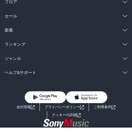
フロア
総合
コミック
セール
ラノベ
小説
総合
コミック
新着
雑誌・グラビア
ビジネス・実用
ラノベ
小説
総合
コミック
ランキング
BL・TL
雑誌・グラビア
ビジネス・実用
ラノベ
小説
総合
コミック
ジャンル
BL・TL
雑誌・グラビア
ビジネス・実用
ラノベ
小説
コミック
男性コミック
ヘルプ&サポート
BL・TL
雑誌・グラビア
ビジネス・実用
女性コミック
コミック誌
初めての方へ
ヘルプ
BL・TL
ライトノベル
男子向けラノベ
よくあるご質問
お問い合わせ
会社情報
プライバシーポリシー
ご利用条件
女子向けラノベ
小説
利用規約
クッキーの詳細
国内小説
海外小説