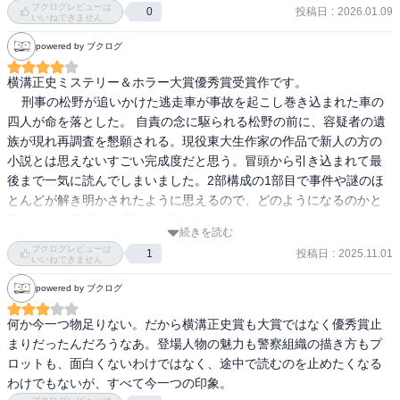
ブクログレビューは
投稿日
:
2026.01.09
0
いいねできません
powered by ブクログ
横溝正史ミステリー＆ホラー大賞優秀賞受賞作です。

    刑事の松野が追いかけた逃走車が事故を起こし巻き込まれた車の
四人が命を落とした。 自責の念に駆られる松野の前に、容疑者の遺
族が現れ再調査を懇願される。現役東大生作家の作品で新人の方の
小説とは思えないすごい完成度だと思う。冒頭から引き込まれて最
後まで一気に読んでしまいました。2部構成の1部目で事件や謎のほ
とんどが解き明かされたように思えるので、どのようになるのかと
思ったら、予想外の盛り上げ方でした。
続きを読む
ブクログレビューは
投稿日
:
2025.11.01
1
いいねできません
powered by ブクログ
何か今一つ物足りない。だから横溝正史賞も大賞ではなく優秀賞止
まりだったんだろうなあ。登場人物の魅力も警察組織の描き方もプ
ロットも、面白くないわけではなく、途中で読むのを止めたくなる
わけでもないが、すべて今一つの印象。