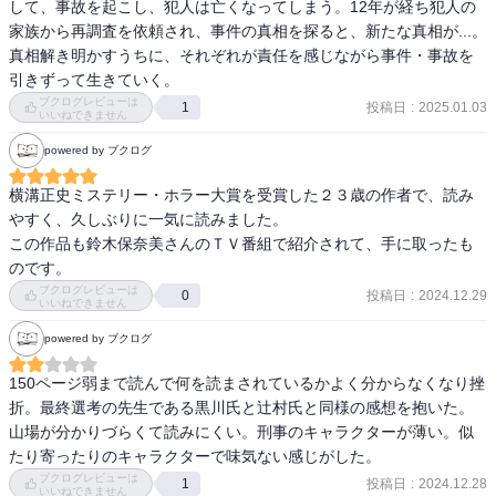
ある意味驚くことばかりでした。

して、事故を起こし、犯人は亡くなってしまう。12年が経ち犯人の
一つの事故から始まる複数の悲劇。執念の捜査に、いつの間にか惹
家族から再調査を依頼され、事件の真相を探ると、新たな真相が...。

きこまれて、どんな展開になるんだろうと気になるばかりでした。

真相解き明かすうちに、それぞれが責任を感じながら事件・事故を
引きずって生きていく。
これで事件解決かと思いきや、更なる衝撃に言葉を失いました。そ
ブクログレビューは
投稿日
:
2025.01.03
1
いいねできません
こまでしなくても・・という思いはあったのですが、それによっ
て、事件が明るみになったことに複雑な気持ちにもなりました。

powered by ブクログ
横溝正史ミステリー・ホラー大賞を受賞した２３歳の作者で、読み
2時間サスペンスのような構成でありつつ、「責任」という重圧が、
やすく、久しぶりに一気に読みました。

読者に訴えるものもあって、空気としては重めでしたが、心に響く
この作品も鈴木保奈美さんのＴＶ番組で紹介されて、手に取ったも
ものがありました。

のです。
ホラーさはなく、ミステリーに重点をおいた作品で楽しめました。
ブクログレビューは
投稿日
:
2024.12.29
0
いいねできません
powered by ブクログ
150ページ弱まで読んで何を読まされているかよく分からなくなり挫
折。最終選考の先生である黒川氏と辻村氏と同様の感想を抱いた。
山場が分かりづらくて読みにくい。刑事のキャラクターが薄い。似
たり寄ったりのキャラクターで味気ない感じがした。
ブクログレビューは
投稿日
:
2024.12.28
1
いいねできません