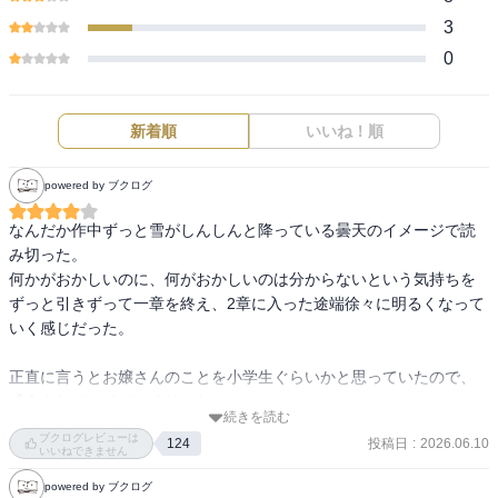
3
0
新着順
いいね！順
powered by ブクログ
なんだか作中ずっと雪がしんしんと降っている曇天のイメージで読
み切った。

何かがおかしいのに、何がおかしいのは分からないという気持ちを
ずっと引きずって一章を終え、2章に入った途端徐々に明るくなって
いく感じだった。

正直に言うとお嬢さんのことを小学生ぐらいかと思っていたので、
成人されていてびっくりした。

続きを読む
登場人物の行動などから全体的にすごく若いと思っていたが、ある
ブクログレビューは
投稿日
:
2026.06.10
124
程度分別つく大人の話だったのでまたこれも驚いた。

いいねできません
powered by ブクログ