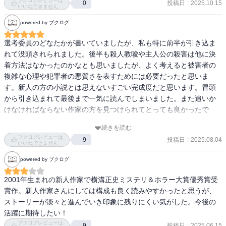
ブクログレビューは
投稿日
:
2025.10.15
0
いいねできません
powered by ブクログ
選考委員のどなたかが書いていましたが、私も特に前半が引き込ま
れて没頭されられました。後半も殺人教唆や主人公の殺害は他に決
着方法はなかったのかなとも思いましたが、よく考えると被害者の
複雑な心理や犯罪者の悪質さを表すためには必要だったと思いま
す。新人の方の小説とは思えないすごい完成度だと思います。冒頭
から引き込まれて最後まで一気に読んでしまいました。また追いか
けなければならない作家の方を見つけられてとっても良かったで
す。
続きを読む
ブクログレビューは
投稿日
:
2025.08.04
9
いいねできません
powered by ブクログ
2001年生まれの新人作家で横溝正史ミステリ＆ホラー大賞優秀賞受
賞作。新人作家さんにしては構成も良く読みやすかったと思うが、
ストーリーが淡々と進んでいき印象に残りにくい気がした。今後の
活躍に期待したい！
ブクログレビューは
投稿日
:
2025.06.15
9