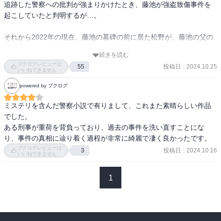
取りたいと思うけど、それだとやっぱり卑怯者なのでしょうか。

追跡した警察への批判が強まりかけたとき、藤池が強盗致傷事件を
起こしていたと判明するが…。

入り組んだプロットを丁寧に綴られているし、特に人間の心情が力
強く描けている作品です。これからの作品にも期待しています！

それから2022年の現在、藤池の墓碑の前に居た松野が、藤池の父の
稔と会う。

■私とこの物語の対話

続きを読む
藤池の両親から再捜査を懇願される松野は、自責の念に誘われるよ
ブクログレビューは
警察官、学校の先生、お医者さんなど、他人の人生に直接的に関わ
投稿日
:
2024.10.25
55
うに引き受けるが…。

いいねできません
るような職業って、ホント大変だと思うんすよ。時には人には触れ
powered by ブクログ
られたくない部分にも、土足で足を踏み入れなければならない。ど
新事実など出てくるはずもないと一人で動いたていた松野が、暴き
れだけ心を無にして職務にあたっても、過去の痣がずっと残り続け
だした真相とは…。

ミステリを含んだ警察小説で有りまして、これまた素晴らしい作品
ることもあるでしょう。

でした。

松野の抱える葛藤と真実を知ろうとする行動にページを捲る手が止
ある刑事が重荷を背負っており、過去の事件を洗い直すことにな
冷静でありながらも、責任感と職人魂は忘れない。 やり甲斐のある
まらなくなる。

り、事件の真相に辿り着く過程が非常に綺麗で凄く良かったです。
職業だとは思いつつ、とてもじゃないが自分には全うする自信がな
警察内での様子も隠蔽か…と思ったが、松野の娘・莉帆の強さと父
ブクログレビューは
投稿日
:
2024.10.16
3
いなぁ
いいねできません
を思う気持ちが真実まで辿りついたのかもしれない。

1