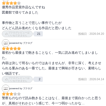
自分ですら仕事のことで引きずったり心にずっと残っていることが
あるのに、人の生死が関係している話は心のケアというのが非常に
優秀作品受賞作品なんですね

難しい話だとは思う。

図書館で借りてみました

真相というか理由にたどり着いた時は、やはり人は少しずつ壊れて
いくんだなと思った。
事件物と言うことで悲しい事件でしたが　

どんどん読み進めたくなる作品だと思いました
ブクログレビューは
投稿日
:
2026.04.20
21
いいねできません
powered by ブクログ
最初から最後まで飽きることなく、一気に読み進めてしまいまし
た。

内容は決して明るいものではありませんが、非常に深く、考えさせ
られる重みのある一冊でした。最後まで興味が尽きない、素晴らし
い物語です。
ブクログレビューは
投稿日
:
2026.04.14
2
いいねできません
powered by ブクログ
警察ものなので読み飽きることはなく、最後まで面白かったと思う
が、真相がそれかという感じで、今一つ弱かったかな…