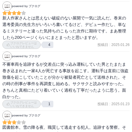
横溝正史ミステリ&ホラー大賞優秀賞受賞作!

powered by ブクログ
あらすじを読む限り、絶対なにか裏があると思ってしまったのです
新人作家さんとは思えない破綻のない展開で一気に読んだ。巻末の
が、やっぱりでした。

選考委員の先生方がいろいろ書いてるけど、デビュー作だし、単な
といっても、物語の主軸となるのが、光彦が起こした交通事故では
るミステリーと違った気持ちのこもった次作に期待です。まあ整理
なく、それに至るまでに起こった一つの強盗致傷事件です。

したら200ページくらいにまとまったと思いますが。
ブクログレビューは
投稿日
:
2025.01.26
4
いいねできません
強盗致傷事件が果たして、光彦の犯行だったのか？を深掘りしてい
きます。目撃証言から光彦が犯人だと断定されたのですが、再捜査
powered by ブクログ
していくうちに、意外な繋がりや隠された真実を知ることになりま
不審車両を追跡するが交差点に突っ込み運転していた男とたまたま
す。

巻き込まれた一家4人が死亡する事故を起こす。運転手は直前に強盗
致傷を起こしていたことが分かり被疑者死亡として送検された。そ
終始重めな空気が流れ込んでいる雰囲気だったので、メリハリとい
の時の刑事が事件を再調査し始める。サクサクと読みやすかった。
いましょうか、大きな変化はなかったのですが、その分、「責任」
きちんと真相にたどり着いていく過程も丁寧だったように思う。面
という重みや痛みを丁寧に描いているなと思いました。このような
白かった。
出来事を引き起こしてしまったという責任が、色んな登場人物を通
ブクログレビューは
投稿日
:
2025.01.23
1
じて、多く散らばっているのですが、「そこまでするの⁉」という思
いいねできません
いが個人的にはありました。

powered by ブクログ
再捜査もそうですが、事件の発端となる出来事やその後の展開に、
図書館本。雪の降る夜、職質して逃走する犯人。追跡する警察。そ