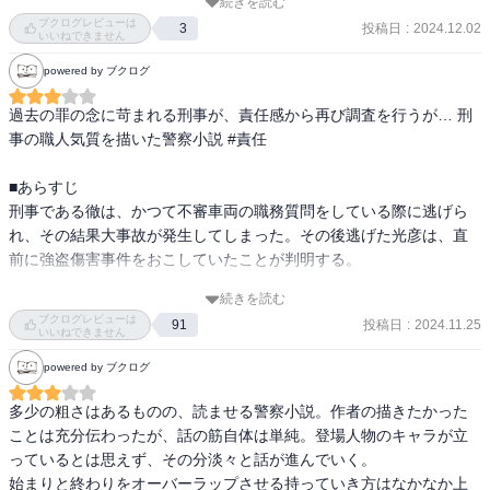
続きを読む
冤罪はあり得ず、新事実など何も出てきようがない、はずだっ
ブクログレビューは
投稿日
:
2024.12.02
3
た……

いいねできません
powered by ブクログ
面白かった。

過去の罪の念に苛まれる刑事が、責任感から再び調査を行うが… 刑
ホラーの要素は一切なく、ミステリ要素のみ。文章は端正で読みや
事の職人気質を描いた警察小説 #責任

すく、主人公の造形もよく、読み出すとどっぷりはまった。

光彦は冤罪なのか、そうで無いとしたら何故また罪を犯したのか、
■あらすじ

と掴みはバッチリ。組織の論理に潰されそうになりながらの調査、
刑事である徹は、かつて不審車両の職務質問をしている際に逃げら
そして明らかになる事件の裏にあった真相。

れ、その結果大事故が発生してしまった。その後逃げた光彦は、直
前に強盗傷害事件をおこしていたことが判明する。

後半はガラリと目線が変わり、どうなった？と思う間もなく突然の
展開。ここでこうなるか？と思いながらその後さらに明らかになる
続きを読む
徹は自らの過失のせいで光彦や巻き込まれた家族が亡くなってしま
ブクログレビューは
真実の姿。もう、二転三転でした。

投稿日
:
2024.11.25
91
ったと思い、自責の念に苛まれていた。ある日、光彦の家族から事
いいねできません
ただ、真実の展開は意外で、ここは好き嫌いが分かれるところ。た
件の再調査を依頼され…

powered by ブクログ
だ、一つの事件の周辺で起こる関係者へのいわれのない差別や中傷
への作者の思いを描くために必然の展開だったのかもと理解した。

■きっと読みたくなるレビュー

多少の粗さはあるものの、読ませる警察小説。作者の描きたかった
タイトルの「責任」は、「責」だったのを改題したというが、責任
刑事の職人気質が描かれた痺れる警察小説です。

ことは充分伝わったが、話の筋自体は単純。登場人物のキャラが立
に加えて自責の念、他者からの責めという意味も含めて「責(せめ)」
っているとは思えず、その分淡々と話が進んでいく。

の方が良かったのではと感じた。

事件の被害者、加害者、刑事、関係する家族など、ひとりひとりに
始まりと終わりをオーバーラップさせる持っていき方はなかなか上