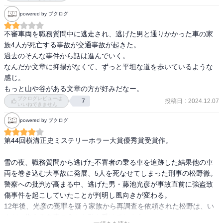
powered by ブクログ
不審車両を職務質問中に逃走され、逃げた男と通りかかった車の家
族4人が死亡する事故が交通事故が起きた。

過去のそんな事件から話は進んでいく。

なんだか文章に抑揚がなくて、ずっと平坦な道を歩いているような
感じ。

もっと山や谷がある文章の方が好みだなー。
ブクログレビューは
投稿日
:
2024.12.07
7
いいねできません
powered by ブクログ
第44回横溝正史ミステリーホラー大賞優秀賞受賞作。

雪の夜、職務質問から逃げた不審者の乗る車を追跡した結果他の車
両を巻き込む大事故に発展、5人を死なせてしまった刑事の松野徹。
警察への批判が高まる中、逃げた男・藤池光彦が事故直前に強盗致
傷事件を起こしていたことが判明し風向きが変わる。

12年後、光彦の冤罪を疑う家族から再調査を依頼された松野は、い
まだに抱える自責の念から引き受けてしまう。
