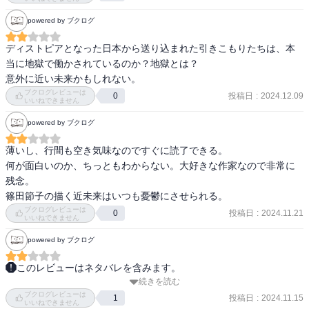
powered by ブクログ
ディストピアとなった日本から送り込まれた引きこもりたちは、本
当に地獄で働かされているのか？地獄とは？

意外に近い未来かもしれない。
ブクログレビューは
投稿日
:
2024.12.09
0
いいねできません
powered by ブクログ
薄いし、行間も空き気味なのですぐに読了できる。

何が面白いのか、ちっともわからない。大好きな作家なので非常に
残念。

篠田節子の描く近未来はいつも憂鬱にさせられる。
ブクログレビューは
投稿日
:
2024.11.21
0
いいねできません
powered by ブクログ
このレビューはネタバレを含みます。
続きを読む
監禁されて帰ってこない博士を救い出してほしいと頼まれ、ジャー
ブクログレビューは
ナリストの主人公は高温の地へ向かう。

投稿日
:
2024.11.15
1
いいねできません