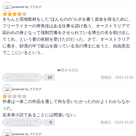
無事、博士と会うことができ、連れ帰ろうとする主人公だが、博士
powered by ブクログ
は自分の意思でここにいると言うーーー。

きちんと現地取材をした”ほんものの”ルポを書く資金を得るために、
うーん、なんかイマイチ乗り切れない話だった。主人公は博士と仕
フリーライターの寿美佳はある仕事を請け負う。オーストラリアで
事をする内に、自分が大きな機械を操作していることに万能感を感
囚われの身となって強制労働をさせられている博士の夫を助け出し
じたようで、あろうことか自分も一緒に留まってしまう。(もちろん
てくれ、という妻の依頼を受けたのだった。さて、オーストラリア
それだけが理由ではないと思うが。)まあ、帰ったところでどうしよ
に着き、砂漠の中で鉱山を掘っている当の博士に会うと、自由意志
うもないものね。

でここにいるという。

博士の帰らない理由はよく分からないが、まあ普通にその地での生
活が気に入ってるんだろう。

博士はアメリカで原理主義の大統領の下、教義にあわない主張をし
続きを読む
て追放された。時は流れ今は違う大統領になっているから大丈夫
大量殺人を犯した男は、確かに事実だけ見れば殺人犯になる。しか
ブクログレビューは
投稿日
:
2024.11.02
10
だ、といっても聞き入れない。民衆はその時々によって揺り動かさ
いいねできません
し、こういう役回りの人がいなければもっと多くの人が亡くなって
れるし、自分は今この砂漠の大地でクレーンを操り、夜はサソリを
いたと思うと…いや、そうであったとしても殺されても良い命なん
powered by ブクログ
取って食べるのが幸せなのだという。表紙は乾いた小さい星で、サ
て存在しない。この男が例え主人公の命を救ったとしても、決して
ソリ～ロブスターを釣る博士と寿美佳。どこか星の王子様を思わせ
作者は一体この作品を通して何を言いたかったのかよくわからなか
良い人だと手放しでは褒められない。

る絵柄。

った。

近未来小説であることには間違いない。
感想、よく分からない感じになった。筆者の本は好きなのでこれか
その人にとって「幸福」、「平穏」とは何か、を篠田氏は問う。以
ブクログレビューは
らも追いかけたいが、本書は私には合わず。
投稿日
:
2024.10.25
0
いいねできません
前読んだ「エデン」に少し似ていると思った。「エデン」は日本の
若者が就職前に旅行に行った先で囚われの身となり、そこで結婚し
powered by ブクログ