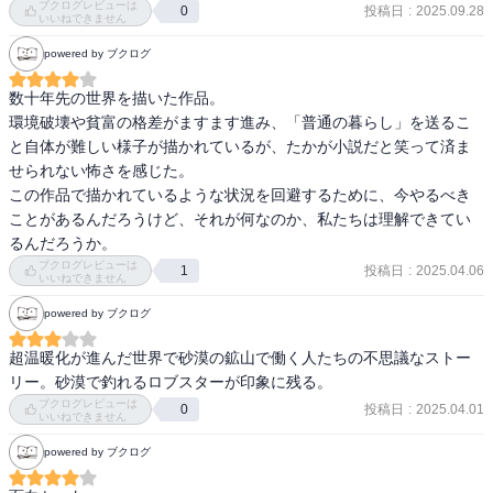
ブクログレビューは
寿美佳としては博士の帰国を説得するために、暫くは鉱山に滞在す
投稿日
:
2025.09.28
0
いいねできません
ることを決めたのだが⋯。
著者にしては事件やサスペンス要素がないが、現代との地続き的な
powered by ブクログ
希望のない世界の描き方はさすがです。

テーマとしては「本人にとっての幸せとは？」ということでしょう
数十年先の世界を描いた作品。

か。

環境破壊や貧富の格差がますます進み、「普通の暮らし」を送るこ
「普通の幸せ」について考えさせられました。
と自体が難しい様子が描かれているが、たかが小説だと笑って済ま
せられない怖さを感じた。

この作品で描かれているような状況を回避するために、今やるべき
ことがあるんだろうけど、それが何なのか、私たちは理解できてい
るんだろうか。　
ブクログレビューは
投稿日
:
2025.04.06
1
いいねできません
powered by ブクログ
超温暖化が進んだ世界で砂漠の鉱山で働く人たちの不思議なストー
リー。砂漠で釣れるロブスターが印象に残る。
ブクログレビューは
投稿日
:
2025.04.01
0
いいねできません
powered by ブクログ