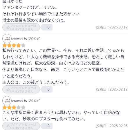
面白かった

ファンタジーだけど、リアル。

それぞれ行きやすい場所で生きた方がいい

ブクログレビューは
投稿日
:
2025.03.12
0
いいねできません
powered by ブクログ
私も行ってみたい、この世界へ。今も、それに近い生活してるかも
しれなけど、巨大なく機械を操作できる充実感。恐ろしく厳しい自
然環境だけれど、広大な砂漠、白くけぶるほどの星空。

今より荒廃した日本なら、尚更、こういうところで最後をむかえた
いと思うだろう。

主人公は、この後どうしたんだろう。
ブクログレビューは
投稿日
:
2025.02.12
0
いいねできません
powered by ブクログ
こんな場所に長く留まろうとは思わないわ。やっていく自信がな
い。ただ、砂漠のロブスターは食べてみたい。
ブクログレビューは
投稿日
:
2025.02.05
0
いいねできません