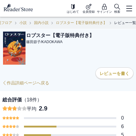
はじめて
会員登録
サインイン
検索
説フロア
小説
国内小説
ロブスター【電子版特典付き】
レビュー一覧
ロブスター【電子版特典付き】
篠田節子
/
KADOKAWA
レビューを書く
作品詳細ページへ戻る
総合評価
（
18
件）
2.9
平均
0
6
5