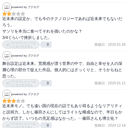
powered by ブクログ
近未来の設定か、でも今のテクノロジーであれば近未来でもないだ
ろう。

サソリを本当に食べてそれを描いたのかな？

3/4ぐらいで挫折しました。
ブクログレビューは
投稿日
:
2025.01.26
0
いいねできません
powered by ブクログ
舞台設定は近未来。荒廃感が漂う世界の中で、自由と幸せを人の深
層心理の部分で捉えた作品。個人的にはざっくりと、そうかもねと
思った。
ブクログレビューは
投稿日
:
2025.01.21
0
いいねできません
powered by ブクログ
近未来モノ。でも遠い国の現在の話でもあり得るようなリアリティ
と説得力。しかし篠田さんにしてはライトな構成なので、半日もか
からず読了。いつもの充足感はなかった。‥篠田さんも博士化？
ブクログレビューは
投稿日
:
2024.12.18
0
いいねできません