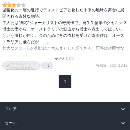
時間が経つ、という話だった。「エデン」を読んだ時、結婚も就職
も、囚われ、絡めとられ、そこで時間が過ぎ、するとそこにある種
温暖化の一層の進行でディストピアと化した未来の地球を舞台に展
の満足が得られるなあ、と妙に納得したのだった。

開される奇妙な物語。

主人公は“自称”ジャーナリストの寿美佳で、発生生物学のクセキナス
時代はほんの少し先の未来を設定。地球は温暖化が進み、自然の農
博士の妻から「オーストラリアの鉱山から博士を救出してほしい」
産物もほとんどとれなくなっている。一方自動車や住居なども自動
という依頼が届く。金のためにその依頼を受けた寿美佳は、オース
化が進んでいる、という世界。オーストラリアの砂漠と、そこにい
トラリアに飛んだが……。

る、訳アリの同僚たちにもそこに来るまでの背景を風刺をこめて描
壮大なスケールの割にはこぢんまりした話である。圧巻は超巨大な
いている。

掘削機の描写だ。本当はこれが主人公なんじゃないかと思うほど力
続きを読む
が入っている。

ブクログレビューは
投稿日
:
2024.10.13
5
初出

この先、人類に未来はないのだろうが、それでも経済活動は続くと
いいねできません
「小説野生時代」2024年8月号、9月号

いう馬鹿らしさも感じた。
1
篠田節子さんインタビュー（カドブンnote　2024.10.3）

https://note.com/kadobun_note/n/nbb6184719021

「エデン」（「はぐれ猿は熱帯雨林の夢を見るか」に所収）

フロア
2024.9.28初版　図書館
総合
コミック
セール