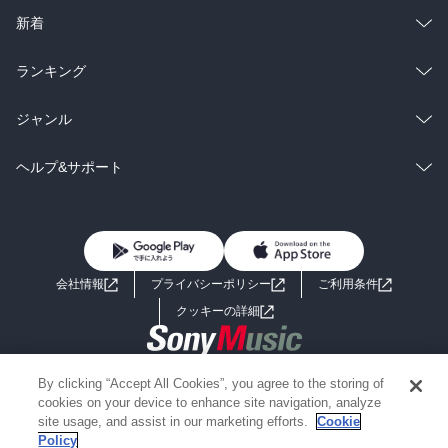
ラノベ
小説
総合
コミック
新着
雑誌・グラビア
ビジネス・実用
ラノベ
小説
総合
コミック
ランキング
BL・TL
雑誌・グラビア
ビジネス・実用
ラノベ
小説
総合
コミック
ジャンル
BL・TL
雑誌・グラビア
ビジネス・実用
ラノベ
小説
コミック
男性コミック
ヘルプ&サポート
BL・TL
雑誌・グラビア
ビジネス・実用
女性コミック
コミック誌
初めての方へ
ヘルプ
BL・TL
ライトノベル
男子向けラノベ
よくあるご質問
お問い合わせ
会社情報
プライバシーポリシー
ご利用条件
女子向けラノベ
小説
利用規約
クッキーの詳細
国内小説
海外小説
Copyright 2017 - 2026 Sony Music Entertainment(Japan) Inc.
By clicking “Accept All Cookies”, you agree to the storing of
ミステリー
SF
Information on the site is for the Japan domestic market only
cookies on your device to enhance site navigation, analyze
powered by
site usage, and assist in our marketing efforts.
Cookie
Policy
歴史・時代小説
文学