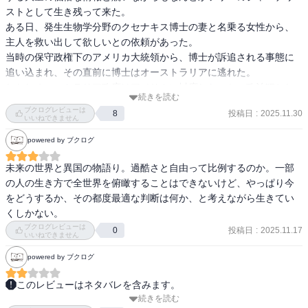
ストとして生き残って来た。

ある日、発生生物学分野のクセナキス博士の妻と名乗る女性から、
主人を救い出して欲しいとの依頼があった。

当時の保守政権下のアメリカ大統領から、博士が訴追される事態に
追い込まれ、その直前に博士はオーストラリアに逃れた。

しかしオーストラリア政府はアメリカに忖度したのか、政治犯とし
続きを読む
て博士を逮捕し、摂氏60度に達する砂漠の真っ只中に存在している
ブクログレビューは
投稿日
:
2025.11.30
8
悪名高い精錬所を併設している鉱山で、博士は強制労働に充てられ
いいねできません
ているとの噂があった。

powered by ブクログ
その地から夫を救ってくれと云う依頼だった。

寿美佳は前受け金と成功報酬に加え、鉱山の実態を世界に報じると
未来の世界と異国の物語り。過酷さと自由って比例するのか。一部
云うジャーナリストとしての魅力によって依頼を命懸けで受けるこ
の人の生き方で全世界を俯瞰することはできないけど、やっぱり今
とにした。

をどうするか、その都度最適な判断は何か、と考えながら生きてい
オーストラリアに降り立った寿美佳は、緊張しながら鉱山の本社を
くしかない。
訪れて取材の許可を申請すると、なんとあっさりと単独での取材を
ブクログレビューは
投稿日
:
2025.11.17
0
いいねできません
認められ、当地までの足を融通してくれた。

そしてあっさりと鉱山の現場に行きつき、博士にもすんなりと逢う
powered by ブクログ
ことができた。

そして博士にここから脱出して帰国しようと伝えるのだが、即座に
このレビューはネタバレを含みます。
ノーと断られる。

続きを読む
近未来のディストピア小説。
