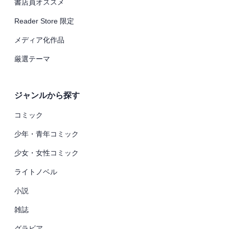
書店員オススメ
Reader Store 限定
メディア化作品
厳選テーマ
ジャンルから探す
コミック
少年・青年コミック
少女・女性コミック
ライトノベル
小説
雑誌
グラビア