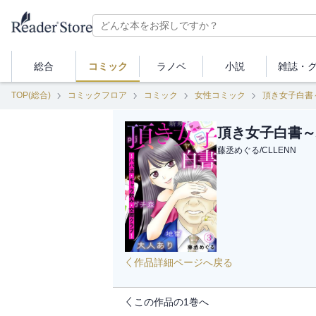
総合
コミック
ラノベ
小説
雑誌・
TOP(総合)
コミックフロア
コミック
女性コミック
頂き女子白書
頂き女子白書～
藤丞めぐる
/
CLLENN
作品詳細ページへ戻る
この作品の1巻へ