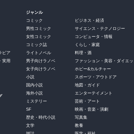
ジャンル
コミック
ビジネス・経済
男性コミック
サイエンス・テクノロジー
女性コミック
コンピュータ・情報
コミック誌
くらし・家庭
ラビア
ライトノベル
料理・酒
・実用
男子向けラノベ
ファッション・美容・ダイエッ
女子向けラノベ
ホビー&カルチャー
小説
スポーツ・アウトドア
国内小説
地図・ガイド
海外小説
エンターテイメント
グ
ミステリー
芸術・アート
SF
映画・音楽・演劇
歴史・時代小説
写真集
文学
教養
雑誌
医学・福祉