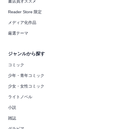
書店員オススメ
Reader Store 限定
メディア化作品
厳選テーマ
ジャンルから探す
コミック
少年・青年コミック
少女・女性コミック
ライトノベル
小説
雑誌
グラビア