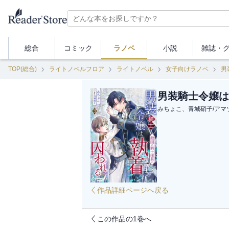
総合
コミック
ラノベ
小説
雑誌・
TOP(総合)
ライトノベルフロア
ライトノベル
女子向けラノベ
男
男装騎士令嬢は
みちょこ、青城硝子
/
アマ
作品詳細ページへ戻る
この作品の1巻へ