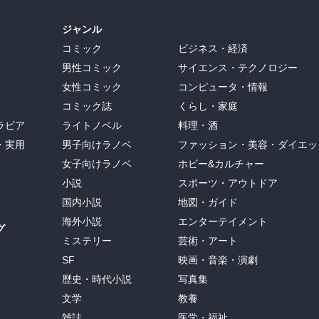
ジャンル
コミック
ビジネス・経済
男性コミック
サイエンス・テクノロジー
女性コミック
コンピュータ・情報
コミック誌
くらし・家庭
ラビア
ライトノベル
料理・酒
・実用
男子向けラノベ
ファッション・美容・ダイエッ
女子向けラノベ
ホビー&カルチャー
小説
スポーツ・アウトドア
国内小説
地図・ガイド
海外小説
エンターテイメント
グ
ミステリー
芸術・アート
SF
映画・音楽・演劇
歴史・時代小説
写真集
文学
教養
雑誌
医学・福祉