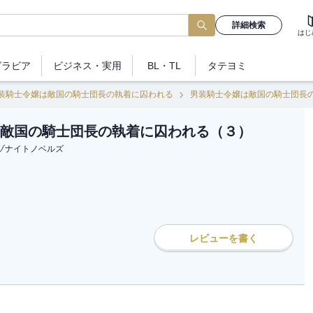
詳細検索
はじ
グラビア
ビジネス
・実用
BL・TL
タテヨミ
装騎士令嬢は敵国の騎士団長の執着に囚われる
男装騎士令嬢は敵国の騎士団長
敵国の騎士団長の執着に囚われる（３）
ゾナイトノベルズ
レビューを書く