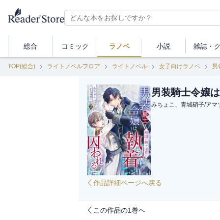
総合
コミック
ラノベ
小説
雑誌・
TOP(総合)
ライトノベルフロア
ライトノベル
女子向けラノベ
男
男装騎士令嬢は
みちょこ、青城硝子
/
アマ
作品詳細ページへ戻る
この作品の1巻へ