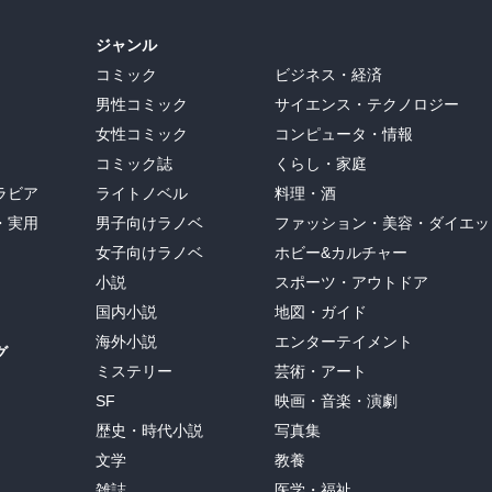
ジャンル
コミック
ビジネス・経済
男性コミック
サイエンス・テクノロジー
女性コミック
コンピュータ・情報
コミック誌
くらし・家庭
ラビア
ライトノベル
料理・酒
・実用
男子向けラノベ
ファッション・美容・ダイエッ
女子向けラノベ
ホビー&カルチャー
小説
スポーツ・アウトドア
国内小説
地図・ガイド
海外小説
エンターテイメント
グ
ミステリー
芸術・アート
SF
映画・音楽・演劇
歴史・時代小説
写真集
文学
教養
雑誌
医学・福祉