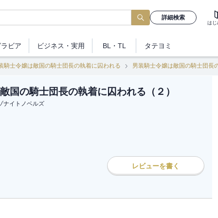
詳細検索
はじ
グラビア
ビジネス
・実用
BL・TL
タテヨミ
装騎士令嬢は敵国の騎士団長の執着に囚われる
男装騎士令嬢は敵国の騎士団長
敵国の騎士団長の執着に囚われる（２）
ゾナイトノベルズ
レビューを書く