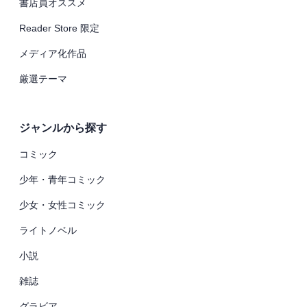
書店員オススメ
Reader Store 限定
メディア化作品
厳選テーマ
ジャンルから探す
コミック
少年・青年コミック
少女・女性コミック
ライトノベル
小説
雑誌
グラビア