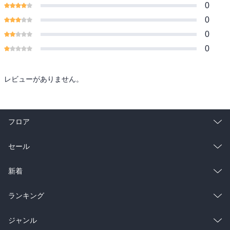
0
0
0
0
レビューがありません。
フロア
総合
コミック
セール
ラノベ
小説
総合
コミック
新着
雑誌・グラビア
ビジネス・実用
ラノベ
小説
総合
コミック
ランキング
BL・TL
雑誌・グラビア
ビジネス・実用
ラノベ
小説
総合
コミック
ジャンル