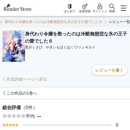
はじめて
会員登録
サインイン
検索
身代わり令嬢を救ったのは冷酷無慈悲な氷の王子の愛でした６
レビュー一覧
身代わり令嬢を救ったのは冷酷無慈悲な氷の王子
の愛でした６
黒川くさび、やきいもほくほく
/
ファンギルド
レビューを書く
作品詳細ページへ戻る
この作品の1巻へ
総合評価
（
0
件）
--
平均
0