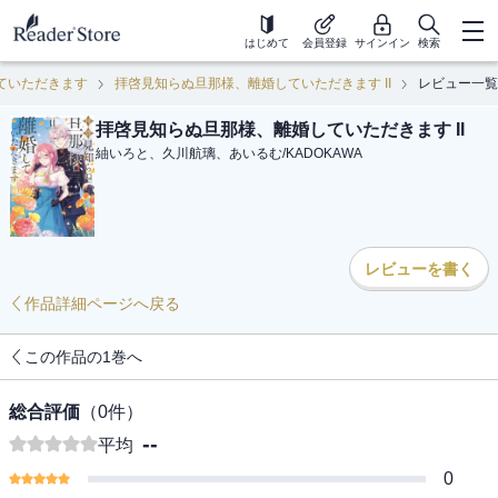
はじめて
会員登録
サインイン
検索
ていただきます
拝啓見知らぬ旦那様、離婚していただきます II
レビュー一覧
拝啓見知らぬ旦那様、離婚していただきます II
紬いろと、久川航璃、あいるむ
/
KADOKAWA
レビューを書く
作品詳細ページへ戻る
この作品の1巻へ
総合評価
（
0
件）
--
平均
0