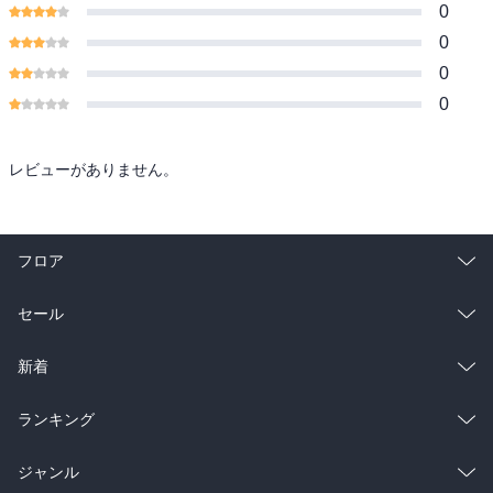
0
0
0
0
レビューがありません。
フロア
総合
コミック
セール
ラノベ
小説
総合
コミック
新着
雑誌・グラビア
ビジネス・実用
ラノベ
小説
総合
コミック
ランキング
BL・TL
雑誌・グラビア
ビジネス・実用
ラノベ
小説
総合
コミック
ジャンル