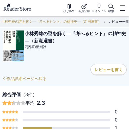
はじめて
会員登録
サインイン
検索
小林秀雄の謎を解く―『考へるヒント』の精神史―（新潮選書）
レビュー一覧
小林秀雄の謎を解く―『考へるヒント』の精神史
―（新潮選書）
苅部直
/
新潮社
レビューを書く
作品詳細ページへ戻る
総合評価
（
3
件）
2.3
平均
0
0
1