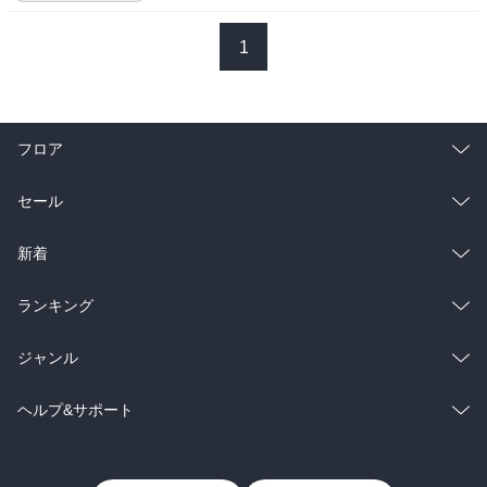
作者は小林秀雄の評論とりわけ『考えるヒント』が1950〜60年頃か
ら大学受験の国語の試験によく出るのは何故かという問題意識から
1
始める。

並行して、彼の一連の作品毎の思考をその内容や背景をなぞりなが
ら分析する。

「近代批評の創始者」小林は言う、日本は西欧合理主義の導入にあ
フロア
たって「古代日本人以来の日本的自然」の扱い方を誤り、近代の悪
徳を明瞭に自覚していないことで戦中は西洋文化排撃、戦後は西洋
総合
コミック
セール
近代へのいたずらな崇拝に逆転するという思潮を生んだ、と。

彼の『考えるヒント』は身近な題材を糸口にして、さまざまな角度
ラノベ
小説
総合
コミック
新着
から逆説の論理が展開された作品であり、受験生の頭をことさらに
悩ませることを通じてその読解力を試すことができるのでよく取り
雑誌・グラビア
ビジネス・実用
ラノベ
小説
上げられた、とも。

総合
コミック
ランキング
BL・TL
『考えるヒント』は初回と最終回が伊藤仁斎・荻生徂徠をめぐる論
雑誌・グラビア
ビジネス・実用
ラノベ
小説
総合
コミック
ジャンル
考であったことに現れているように、「忠臣蔵」からあとの連載は
徳川時代の思想、特に儒学について論じたものによってほとんど占
BL・TL
雑誌・グラビア
ビジネス・実用
ラノベ
小説
コミック
男性コミック
ヘルプ&サポート
められている。

仁斎は『論語古義』を最上至極宇宙第一の書とし共感や回顧の情を
BL・TL
雑誌・グラビア
ビジネス・実用
女性コミック
コミック誌
初めての方へ
ヘルプ
通じて『論語』という古典の意味を直覚した。小林も共感して、古