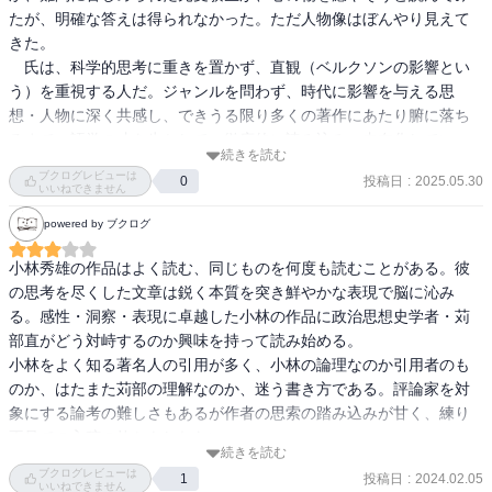
たが、明確な答えは得られなかった。ただ人物像はぼんやり見えて
きた。

　氏は、科学的思考に重きを置かず、直観（ベルクソンの影響とい
う）を重視する人だ。ジャンルを問わず、時代に影響を与える思
想・人物に深く共感し、できうる限り多くの著作にあたり腑に落ち
るまで、語学の才を生かして、徹底的に読み込み、内在化してい
続きを読む
く。その対象は、ドストエフスキー、ボードレール、ニーチェ、ジ
ブクログレビューは
投稿日
:
2025.05.30
0
ッド、トルストイ、ヴァレリー、ゲーテ、ブレイク、プルースト、
いいねできません
ハイデッカー、エドガー・アラン・ポー、モオツァルト。伊藤仁
powered by ブクログ
斎、本居宣長、平田篤胤…と枚挙に暇がない。「生きていることは
考えること」とは氏が遺した言葉であるが、一生という限られた時
小林秀雄の作品はよく読む、同じものを何度も読むことがある。彼
間ではとても足りなかったに違いない。

の思考を尽くした文章は鋭く本質を突き鮮やかな表現で脳に沁み
　小林秀雄が深い共感と思索を通じて自分の血肉にした思想を、独
る。感性・洞察・表現に卓越した小林の作品に政治思想史学者・苅
特の表現で文章にしたとき、著者が意図したとおりに読み解ける人
部直がどう対峙するのか興味を持って読み始める。

はどれくらいいるのか。出題者とて例外ではないと思う。
小林をよく知る著名人の引用が多く、小林の論理なのか引用者のも
のか、はたまた苅部の理解なのか、迷う書き方である。評論家を対
象にする論考の難しさもあるが作者の思索の踏み込みが甘く、練り
不足での入稿の故かもしれない。

続きを読む
以下、論点を列挙する。

ブクログレビューは
投稿日
:
2024.02.05
1
いいねできません