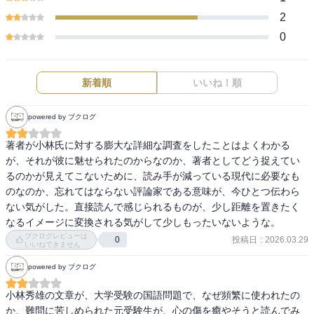
2
0
新着順
いいね！順
powered by ブクログ
著者が小林氏に対する膨大な詳細な調査をしたことはよくわかる
が、それが彼に魅せられたのからなのか、著者としてどう捉えてい
るのかが見えてこないために、読み手が減っている現代に必要なも
のなのか、忘れてはならない評論家である意味が、今ひとつ伝わら
ない気がした。直接読んで感じられるものが、少し距離を置きたく
なるイメージに変換される気がして少しもったいないような。
ブクログレビューは
投稿日
:
2026.03.29
0
いいねできません
powered by ブクログ
小林秀雄の文章が、大学受験の国語問題で、なぜ頻繁に使われたの
か、難問に苦しめられた元受験生が、心の傷を癒やそうと読んでみ