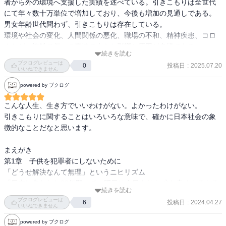
者から外の環境へ支援した実績を述べている。引きこもりは全世代
にて年々数十万単位で増加しており、今後も増加の見通しである。
男女年齢世代問わず、引きこもりは存在している。

環境や社会の変化、人間関係の悪化、職場の不和、精神疾患、コロ
ナなど、複雑で個々の事情で大きな影響と原因が多様である。

続きを読む
本著で紹介している支援の対象者は主に、20代を中心に50代まで幅
ブクログレビューは
投稿日
:
2025.07.20
0
広く相談や支援をしている。本著でも述べている通り「引きこもり
いいねできません
でよかったと思うことはほぼない」と元引きこもり当事者の声が綴
powered by ブクログ
られている。

だが、初期費用はそれなりにかかることは意識しなくてはならな
こんな人生、生き方でいいわけがない。よかったわけがない。

い。国や行政も引きこもりへの対応は必須だろう。引きこもりはも
引きこもりに関することはいろいろな意味で、確かに日本社会の象
ったいない。やりたいこと、できること、興味あることがあればい
徴的なことだなと思います。

くらでも復帰できる。専門の第三者の支援者を通して、人の交流を
深め、引きこもりであった自分を乗り越えてことは可能だ。

まえがき

人生失敗したら終わりという風潮は根強いが、それらは無視してい
第1章　子供を犯罪者にしないために

い。引きこもりから外に出て別の場所で活動すれば、引きこもりの
「どうせ解決なんて無理」というニヒリズム

時と違う環境と人たちと出会うことができ、食べ物から見るもの読
「日本は失われた30年間」で、明日は今日よりも 少し良くなるだろ
むものを通して世界は広く多様であり、自分の足下を固めることが
続きを読む
うという希望をなくし、ニヒリズム気分が少しずつ蔓延していた。
ブクログレビューは
できるのだ。完璧な人間になろうとしなくてもいい。自分が自分で
投稿日
:
2024.04.27
6
「現代社会は巨大なニヒリズムに覆われる状況」で、問題も解決を
いいねできません
あり続けるために、「引きこもり」という状態は変化している状態
諦めてしまう人が急増しているように感じられてなりません。

powered by ブクログ
であり、部屋の外へ出て、新しい場所で新しい人と出会えばきっと