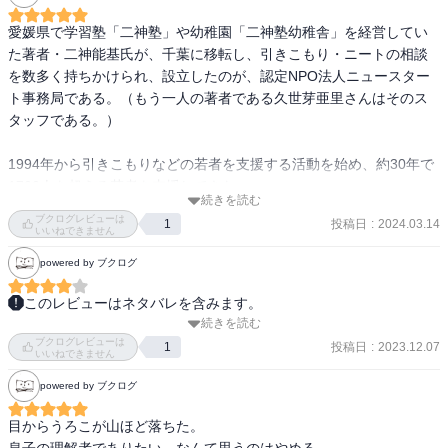
他者に相談しない理由の第一は「相談しても解決しないと思うか
人生が大きく変わる変化を感じることができるだろう。
ら」なのです。あきらめめの世界に入ってしまっているようです。

愛媛県で学習塾「二神塾」や幼稚園「二神塾幼稚舎」を経営してい
しかし、引きこもりは絶対的に不幸な生活です。

た著者・二神能基氏が、千葉に移転し、引きこもり・ニートの相談
引きこもりはもともと本人の社会力の問題なのです。

を数多く持ちかけられ、設立したのが、認定NPO法人ニュースター
第2章　家族をひらく

ト事務局である。（もう一人の著者である久世芽亜里さんはそのス
第3章　「信じて待つ」は3年まで

タッフである。）

待つことにも、時間が過ぎていくという大きなリスクがある。

年齢が上がり、引きこもり年数が伸びて、いいことはありません。
1994年から引きこもりなどの若者を支援する活動を始め、約30年で
実はしっかりマイナス方向に進んでいる状態です。

1700人を超える若者を支援してきた。

わかりやすいところでは、年齢が上がり、ブランクが長くなれば、
続きを読む
ブクログレビューは
当然ながら仕事が見つかりにくくなります。 本人の中の社会やその
投稿日
:
2024.03.14
1
本書では、ニュースタートの支援方法、その根底となる考え方が実
いいねできません
世界へのハードルも引きこもり年数とともに上がっていきます。

際の支援事例と共に伝えられる。

powered by ブクログ
そして引きこもりの固定化が進みます。解決はどんどん遠のきま
す。

12の若者の支援事例が取り上げられているが、

このレビューはネタバレを含みます。
「信じて待つ」から「信じて背中を押す」へ

★「欲しいものがない」

続きを読む
状況が固まるというのは確かにそう。そういう意味での1年3年の節
「8050問題」を前にしても引きこもりでいいと言えるのか。

★「やりたいことがない」

ブクログレビューは
目はわかる気がする。介入が色々とあるのはいいことだろう。おっ
投稿日
:
2023.12.07
1
第4章　「まず親子の対話から」という誤解

いいねできません
★「下流志向」

しゃる通り、8050は数十年単位だから動かしづらかろう。
第5章　引きこもり支援のゴールは自立である

この三つが、いまどきの子ども達、特に引きこもりの子たちの特徴
powered by ブクログ
第6章　一番イヤでない仕事で食い扶持ちを稼げ

らしい。

「失われた30年」とぴったり重なる。

目からうろこが山ほど落ちた。

「お国のためにも自立を」
