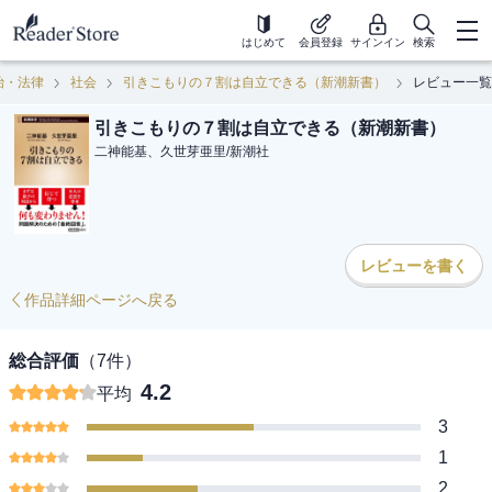
はじめて
会員登録
サインイン
検索
治・法律
社会
引きこもりの７割は自立できる（新潮新書）
レビュー一覧
引きこもりの７割は自立できる（新潮新書）
二神能基、久世芽亜里
/
新潮社
レビューを書く
作品詳細ページへ戻る
総合評価
（
7
件）
4.2
平均
3
1
2