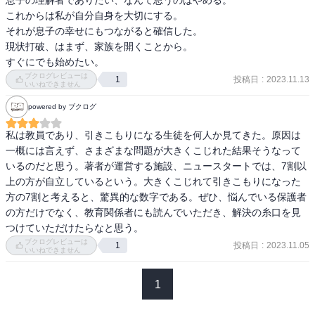
息子の理解者でありたい、なんて思うのはやめる。

「引きこもりはもともと家族の問題ではなく本人の社会力の問題な
今後は引きこもりすら減っていく

これからは私が自分自身を大切にする。

のですから、本人を家から出して他人や社会と交流させましょう。
引きこもり146万人は、日本の未来の暗さの象徴です。
それが息子の幸せにもつながると確信した。

本人の社会力が育てば、 彼等は社会の中で生きていけるのです。」

現状打破、はまず、家族を開くことから。

すぐにでも始めたい。
「引きこもりが目立って増えてきたのは、バブル崩壊後の、未来が
ブクログレビューは
暗く見え始めてからです。引きこもり146万人は、日本の未来の暗さ
投稿日
:
2023.11.13
1
いいねできません
の象徴です。引きこもり146万人を、まず5年後には100万人に、10
powered by ブクログ
年後には50万人にまで減らしていきたい。それが引きこもり支援に
30年取り組んできた私の最後の思いです。」

私は教員であり、引きこもりになる生徒を何人か見てきた。原因は
一概には言えず、さまざまな問題が大きくこじれた結果そうなって
「この思いを実現できなかったら、私の引きこもり支援人生は敗北
いるのだと思う。著者が運営する施設、ニュースタートでは、7割以
の人生であったと認めるしかないと覚悟しています。146万人の引き
上の方が自立しているという。大きくこじれて引きこもりになった
こもりを一人でも多く自立させ、彼らに人生の幸せを感じてもら
方の7割と考えると、驚異的な数字である。ぜひ、悩んでいる保護者
い、日本の未来を明るく照らしてもらいたいのです。」

の方だけでなく、教育関係者にも読んでいただき、解決の糸口を見
つけていただけたらなと思う。
と説く著者の半生の努力は、日本の引きこもり問題にさわやかな風
ブクログレビューは
投稿日
:
2023.11.05
1
を送り続けている。
いいねできません
1