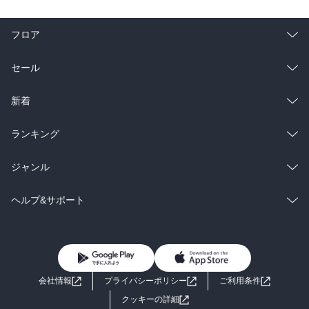
フロア
総合
コミック
セール
ラノベ
小説
総合
コミック
新着
雑誌・グラビア
ビジネス・実用
ラノベ
小説
総合
コミック
ランキング
BL・TL
雑誌・グラビア
ビジネス・実用
ラノベ
小説
総合
コミック
ジャンル
BL・TL
雑誌・グラビア
ビジネス・実用
ラノベ
小説
コミック
男性コミック
ヘルプ&サポート
BL・TL
雑誌・グラビア
ビジネス・実用
女性コミック
コミック誌
初めての方へ
ヘルプ
BL・TL
ライトノベル
男子向けラノベ
よくあるご質問
お問い合わせ
会社情報
プライバシーポリシー
ご利用条件
女子向けラノベ
小説
利用規約
クッキーの詳細