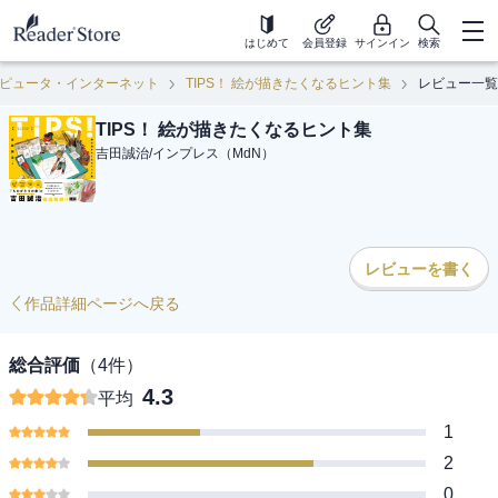
はじめて
会員登録
サインイン
検索
ピュータ・インターネット
TIPS！ 絵が描きたくなるヒント集
レビュー一覧
TIPS！ 絵が描きたくなるヒント集
吉田誠治
/
インプレス（MdN）
レビューを書く
作品詳細ページへ戻る
総合評価
（
4
件）
4.3
平均
1
2
0