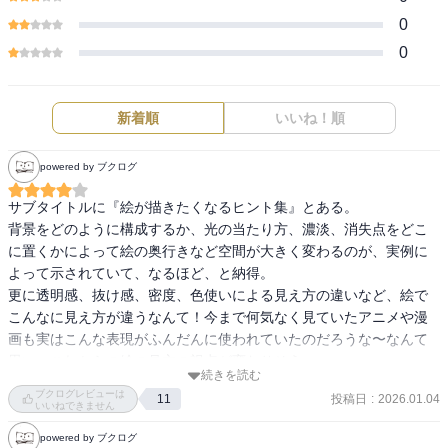
0
0
新着順
いいね！順
powered by ブクログ
サブタイトルに『絵が描きたくなるヒント集』とある。

背景をどのように構成するか、光の当たり方、濃淡、消失点をどこ
に置くかによって絵の奥行きなど空間が大きく変わるのが、実例に
よって示されていて、なるほど、と納得。

更に透明感、抜け感、密度、色使いによる見え方の違いなど、絵で
こんなに見え方が違うなんて！今まで何気なく見ていたアニメや漫
画も実はこんな表現がふんだんに使われていたのだろうな〜なんて
続きを読む
ブクログレビューは
投稿日
:
2026.01.04
11
いいねできません
powered by ブクログ