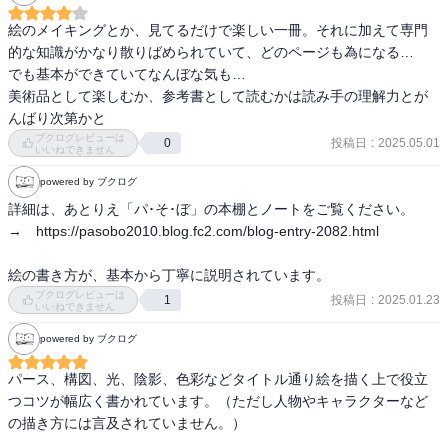
絵のメイキングとか、見てるだけで楽しい一冊。それに加えて専門
的な知識がかなり散りばめられていて、どのページも為になる…

でも基本ができていてなんぼな気も…

美術品として楽しむか、参考書として読むかは読み手の理解力とが
んばり次第かと
ブクログレビューは
投稿日
:
2025.05.01
0
いいねできません
powered by ブクログ
詳細は、あとりえ「パ･そ･ぼ」の本棚とノートをご覧ください。

→　https://pasobo2010.blog.fc2.com/blog-entry-2082.html

絵の書き方が、基本から丁寧に説明されています。
ブクログレビューは
投稿日
:
2025.01.23
1
いいねできません
powered by ブクログ
パース、構図、光、陰影、色彩などタイトル通り絵を描く上で役立
つコツが幅広く書かれています。（ただし人物やキャラクターなど
の描き方には言及されていません。）
