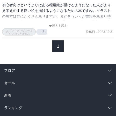
初心者向けというよりはある程度絵が描けるようになった人がより
見栄えのする良い絵を描けるようになるための本ですね。イラスト
の教本は世にたくさんありますが、まだそういった書籍をあまり持
っていない人なら、とりあえずこれ1冊だけでも大いに役立つはずで
続きを読む
す。
ブクログレビューは
投稿日
:
2023.10.21
2
いいねできません
1
フロア
総合
コミック
セール
ラノベ
小説
総合
コミック
新着
雑誌・グラビア
ビジネス・実用
ラノベ
小説
総合
コミック
ランキング