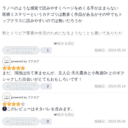
ラノベのような感覚で読みやすくページをめくる手が止まらない

医療ミステリーというカテゴリは数多く作品があるがその中でもト
ップクラスに読みやすいのでは無いだろうか

割とトリビア要素や生活のためになるようなことも書いてありただ
の推理小説じゃない点も高評価
続きを読む
ブクログレビューは
投稿日
:
2024.05.24
1
いいねできません
powered by ブクログ
まだ、鴻池は出て来ませんが、主人公:天久鷹央と小鳥遊Dr.とのギク
シャクした出会いがとてもおもしろいです！
ブクログレビューは
投稿日
:
2024.05.14
2
いいねできません
powered by ブクログ
このレビューはネタバレを含みます。
続きを読む
※ネタバレを多く含みます。

ブクログレビューは
投稿日
:
2024.05.04
0
いいねできません
知念さん作品は初めて手に取るのですが、医療ミステリに興味を持