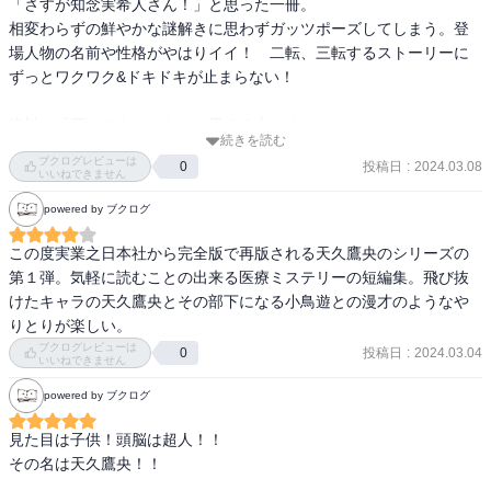
「さすが知念実希人さん！」と思った一冊。

だろうな」と心から思った。

相変わらずの鮮やかな謎解きに思わずガッツポーズしてしまう。登
かなり刊行されているシリーズものということで、まず1巻読んでか
場人物の名前や性格がやはりイイ！　二転、三転するストーリーに
らと思っていましたが、続きも買ってみようと思います。
ずっとワクワク&ドキドキが止まらない！

絶対に「買ってよかった」と思える本です！
続きを読む
ブクログレビューは
投稿日
:
2024.03.08
0
いいねできません
powered by ブクログ
この度実業之日本社から完全版で再版される天久鷹央のシリーズの
第１弾。気軽に読むことの出来る医療ミステリーの短編集。飛び抜
けたキャラの天久鷹央とその部下になる小鳥遊との漫才のようなや
りとりが楽しい。
ブクログレビューは
投稿日
:
2024.03.04
0
いいねできません
powered by ブクログ
見た目は子供！頭脳は超人！！

その名は天久鷹央！！
