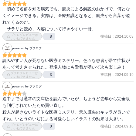
〈目次〉

プロローグ

　初めて名前を知る病気でも、鷹央による解説のおかげで、何とな
Karte.01　泡

くイメージできる。実際は、医療知識となると、鷹央から言葉が溢
Karte.02　人魂の原料

れてくるのだ。

Karte.03　不可視の胎児

　サラリと読め、内容について行きやすい一冊。
Karte.04　オーダーメイドの毒薬

ブクログレビューは
投稿日
:
2024.10.03
8
いいねできません
エピローグ

書き下ろし掌編　蜜柑と真鶴
powered by ブクログ
読みやすい人が死なない医療ミステリー。色々な患者が居て症状が
あって考えさせられた。登場人物にも愛着が湧いて次も楽しみ！
ブクログレビューは
投稿日
:
2024.09.19
3
いいねできません
powered by ブクログ
途中までは通常の文庫版を読んでいたが、ちょうど去年から完全版
も刊行されていたため買い直し。

殺人が起きないライトな医療ミステリ。天久鷹央のキャラが良いで
すね。いとうのいぢによる可愛らしいイラストの効果は大きい。
ブクログレビューは
投稿日
:
2024.09.16
0
いいねできません