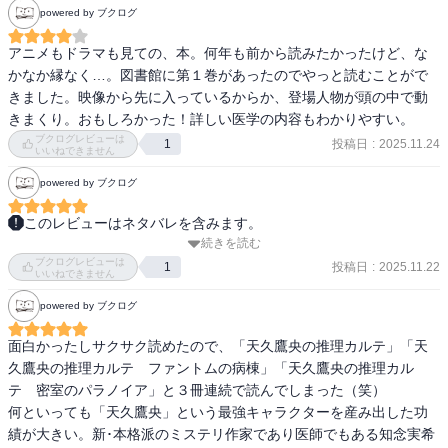
powered by ブクログ
アニメもドラマも見ての、本。何年も前から読みたかったけど、な
かなか縁なく…。図書館に第１巻があったのでやっと読むことがで
きました。映像から先に入っているからか、登場人物が頭の中で動
きまくり。おもしろかった！詳しい医学の内容もわかりやすい。
ブクログレビューは
投稿日
:
2025.11.24
1
いいねできません
powered by ブクログ
このレビューはネタバレを含みます。
続きを読む
とても読みやすい。一気読みだった。

ブクログレビューは
それぞれの話の最後はアッと言わせられた。

投稿日
:
2025.11.22
1
いいねできません
正直3話目まで「普通に」面白いだったが、最終話のスリリングな展
powered by ブクログ
開は「非常に」面白かった！代理ミュンヒハウゼン症候群だろうな
あとは予想できたが、トリックは全然わからなかった。

面白かったしサクサク読めたので、「天久鷹央の推理カルテ」「天
登場人物の会話はコミカルでこちらも面白い。

久鷹央の推理カルテ　ファントムの病棟」「天久鷹央の推理カル
続編がいっぱい出ているようなので、今後の展開も楽しみ。鷹央と
テ　密室のパラノイア」と３冊連続で読んでしまった（笑）

小鳥遊の今後の関係も気になります。
何といっても「天久鷹央」という最強キャラクターを産み出した功
績が大きい。新･本格派のミステリ作家であり医師でもある知念実希