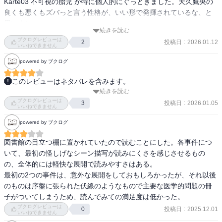
Karte03 不可視の胎児 が特に個人的にぐっときました。天久鷹央の
良くも悪くもズバっと言う性格が、いい形で発揮されているな、と
思いました。
続きを読む
ブクログレビューは
投稿日
:
2026.01.12
2
いいねできません
powered by ブクログ
このレビューはネタバレを含みます。
続きを読む
カッパとか火の玉とか非現実的な現象の謎解きからの

ブクログレビューは
子宮外妊娠や、ミュンヒハンゼン症候群。

投稿日
:
2026.01.05
3
いいねできません
powered by ブクログ
グレープフルーツジュースは薬と一緒には飲まないって知ってたか
らか、フルーツジュースが「苦い」の感想で、おや？と思った私も
図書館の目立つ棚に置かれていたので読むことにした。各事件につ
結構推理もの慣れてるのかな。
いて、最初の怪しげなシーン描写が読みにくさを感じさせるもの
の、全体的には軽快な展開で読みやすさはある。

最初の2つの事件は、意外な展開をしておもしろかったが、それ以後
のものは序盤に張られた伏線のようなもので主要な医学的問題の冊
子がついてしまうため、読んでみての満足度は低かった。
ブクログレビューは
投稿日
:
2025.12.01
0
いいねできません