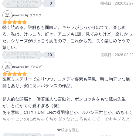
ブクログレビューは
たら面白くて面白くて…

投稿日
:
2026.02.27
0
いいねできません
鷹央みたいな口調のキャラは見ていて面白いし、医療とミステリー
powered by ブクログ
の組み合わせもいいし学びになる。会話のテンポもいい。

軽く読める。謎解きも面白い。キャラがしっかり出てて、楽しめ
ドラマ化、アニメ化両方も見ました、個人的にはドラマ派です！
る。私は、けっこう、好き。アニメも1話、見てみたけど、楽しかっ
た。シリーズがけっこうあるので、これから先、長く楽しめそうで
嬉しい。
ブクログレビューは
投稿日
:
2026.02.22
10
いいねできません
powered by ブクログ
医療ミステリーでありつつ、コメディ要素も満載、時に胸アツな展
開もあり、実に良いバランスの作品。

超人的な頭脳と、傍若無人な言動と、ポンコツさをもつ鷹央先生
が、とにかく可愛すぎる（笑）

ある意味、CITY HUNTERの冴羽獠とか、ルパン三世とか、めちゃく
ちゃすごいのにめちゃくちゃダメなところもあって、でもキメると
ころがとことんカッコいいギャップヒーローに通じるものがある。

続きを読む
ブクログレビューは