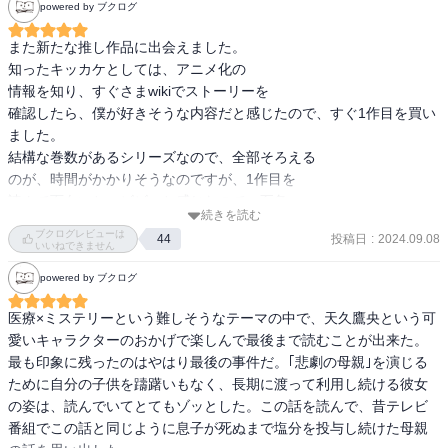
powered by ブクログ
また新たな推し作品に出会えました。

知ったキッカケとしては、アニメ化の

情報を知り、すぐさまwikiでストーリーを

確認したら、僕が好きそうな内容だと感じたので、すぐ1作目を買い
ました。

結構な巻数があるシリーズなので、全部そろえる

のが、時間がかかりそうなのですが、1作目を

読んで面白いと、ビビッと感じたので、至急

続きを読む
全作揃えて読了したいです。

ブクログレビューは
投稿日
:
2024.09.08
44
天才的な推理力と医療の知識を持つ天久鷹央の

いいねできません
奇想天外な推理に脱帽でした。

powered by ブクログ
部下の小鳥遊優との掛け合いもユニークで個人的に最高でした。

医療×ミステリーという難しそうなテーマの中で、天久鷹央という可
愛いキャラクターのおかげで楽しんで最後まで読むことが出来た。

最も印象に残ったのはやはり最後の事件だ。｢悲劇の母親｣を演じる
ために自分の子供を躊躇いもなく、長期に渡って利用し続ける彼女
の姿は、読んでいてとてもゾッとした。この話を読んで、昔テレビ
番組でこの話と同じように息子が死ぬまで塩分を投与し続けた母親