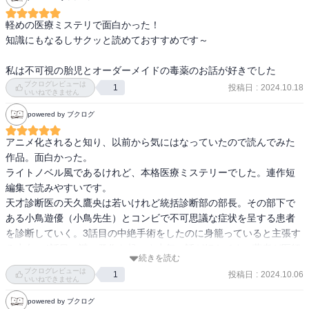
軽めの医療ミステリで面白かった！

知識にもなるしサクッと読めておすすめです～

私は不可視の胎児とオーダーメイドの毒薬のお話が好きでした
ブクログレビューは
投稿日
:
2024.10.18
1
いいねできません
powered by ブクログ
アニメ化されると知り、以前から気にはなっていたので読んでみた
作品。面白かった。

ライトノベル風であるけれど、本格医療ミステリーでした。連作短
編集で読みやすいです。

天才診断医の天久鷹央は若いけれど統括診断部の部長。その部下で
ある小鳥遊優（小鳥先生）とコンビで不可思議な症状を呈する患者
を診断していく。3話目の中絶手術をしたのに身籠っていると主張す
る少女、4話目の謎の発作を起こす少年の話が好きです。著者が医師
続きを読む
であるので、医学的な話は安心して読めます。

ブクログレビューは
投稿日
:
2024.10.06
1
シリーズ化されているので続編も読みたいです。

いいねできません
powered by ブクログ