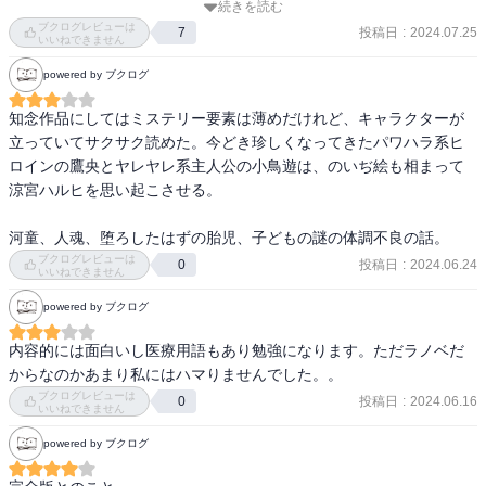
続きを読む
「天久鷹央の推理カルテ」シリーズ1

グループフルーツと薬が相性が悪いことがあるとか、

ブクログレビューは
投稿日
:
2024.07.25
7
ミステリファンなら聞き覚えがあることだったので。

いいねできません
鷹央と小鳥遊が

powered by ブクログ
①深夜の公園に出現するカッパ

人物設定もあまり意外性がない。

②深夜の病棟でナースが怯える人魂

知識は豊富で記憶力も抜群ながら、

知念作品にしてはミステリー要素は薄めだけれど、キャラクターが
③中絶したはずの女性が訴える見えない胎児

社交性に乏しく変人の華奢で小柄な女性の主人公、

立っていてサクサク読めた。今どき珍しくなってきたパワハラ系ヒ
④検査に現れない中毒症状を抱える少年

その主人公に振り回される部下は、

ロインの鷹央とヤレヤレ系主人公の小鳥遊は、のいぢ絵も相まって
の４つの謎を解明する。

医学を勉強しながら空手をやっていた大男、

涼宮ハルヒを思い起こさせる。

主人公の姉は長身の美女。

短編集のため、読書苦手な人にもオススメです！

河童、人魂、堕ろしたはずの胎児、子どもの謎の体調不良の話。
といって、病院の屋上に赤煉瓦の家が建っているとなると、

ブクログレビューは
投稿日
:
2024.06.24
0
時系列としては小鳥遊が赴任して4〜５ヶ月

いいねできません
今度は現実味がなくなるし、難しいものだ。
宇宙人に誘拐されたと訴える男による殺人事件

powered by ブクログ
恐竜に襲われた青い血の男事件のあとのことです。
内容的には面白いし医療用語もあり勉強になります。ただラノベだ
からなのかあまり私にはハマりませんでした。。
ブクログレビューは
投稿日
:
2024.06.16
0
いいねできません
powered by ブクログ