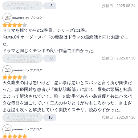
医療を題材としながら、本格ミステリーの構造と人間ドラマを両立
ブクログレビューは
投稿日
:
2025.08.24
3
いいねできません
させているのが本作の大きな魅力です。また、鷹央の型破りなキャ
ラクターも相まって、医療物らしからぬ軽い雰囲気が楽しめる作品
powered by ブクログ
でした。
ドラマを観てからの2巻目。シリーズは1巻。

Karte.04 オーダーメイドの毒薬はドラマの最終話と同じお話でし
た。

ブクログレビューは
投稿日
:
2025.07.30
0
いいねできません
powered by ブクログ
天久鷹央の口は悪いけど、悪い事は悪いとズバッと言う所が爽快だ
った。診療困難な患者が『統括診断部』に訪れ、鷹央の頭脳と知識
によって解決されていく。唯一の助手である小鳥遊優と共にバタバ
タな毎日を過ごしていく二人のやりとりがおもしろかった。さまざ
まな謎を次々と解決していく爽快ミステリ。読みやすかった。
ブクログレビューは
投稿日
:
2025.07.20
10
いいねできません
powered by ブクログ