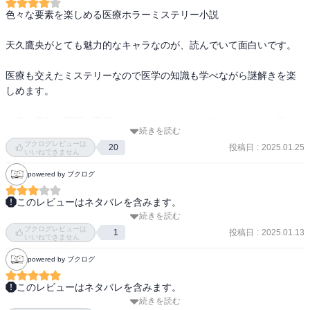
み終えてしまいました(^_^;)

色々な要素を楽しめる医療ホラーミステリー小説

本作とアニメの展開が違っていたのは意外でしたが、原作の印象通
りにアニメ化していそうかなと感じています♪

天久鷹央がとても魅力的なキャラなのが、読んでいて面白いです。

シリーズ作なので巻数は多いですが、最新作まで読破を頑張ります!!
医療も交えたミステリーなので医学の知識も学べながら謎解きを楽
しめます。

本書の最後の展開が予測もつかなくてかなりハラハラしながら読め
続きを読む
る緊張感もありました。

ブクログレビューは
投稿日
:
2025.01.25
20
かなりのシリーズ物なので、少しずつ楽しんで読んでみたいと思い
いいねできません
powered by ブクログ
このレビューはネタバレを含みます。
続きを読む
ラノベ。

ブクログレビューは
キャラが立っている医師とやれやれ系男性医師の話。

投稿日
:
2025.01.13
1
いいねできません
ミステリーかと思ったけど1度ぐらいは聞いたことある病気や軽めの
powered by ブクログ
トリックが多く、仕事展開的にそうはならないだろ…という展開が
多く、ちょっと肩透かし感がある。

このレビューはネタバレを含みます。
構成や話の進め方は良かったので、中学生とかが医療に興味見聞を
続きを読む
面白かったー！

もつためには良い題材かも