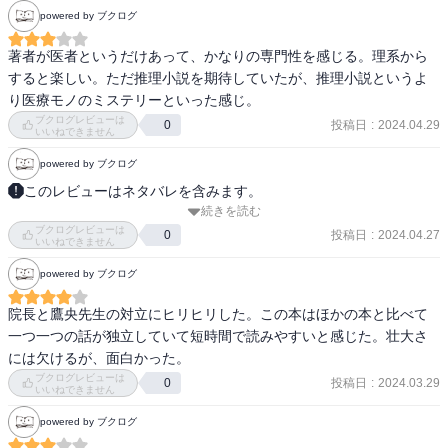
powered by ブクログ
ち、読ませていただきました。

個人的に1番最初の短編が、推理モノが好きな身としては、お気に入
著者が医者というだけあって、かなりの専門性を感じる。理系から
りです。

すると楽しい。ただ推理小説を期待していたが、推理小説というよ
伏線を綺麗に回収する推理小説というだけでなく、医療の知識を、
り医療モノのミステリーといった感じ。
推理の一要素として綺麗に織り込んでいる点に惹かれました。

ブクログレビューは
投稿日
:
2024.04.29
0
その他の篇では、事件解決のキーポイントが、医療の知識に多分に
いいねできません
依拠しているものが多かったですが、「不可視の胎児」では、医療
powered by ブクログ
というものに対する鷹央の姿勢に胸を打たれました。
このレビューはネタバレを含みます。
続きを読む
掌編が挟まるのが良いよね

ブクログレビューは
物語を彩ってくれる

投稿日
:
2024.04.27
0
いいねできません
今までの物語を形に

powered by ブクログ
版元移行があったからこそ

完全版って形で挟まってくれた物語

院長と鷹央先生の対立にヒリヒリした。この本はほかの本と比べて
いつもの物語

一つ一つの話が独立していて短時間で読みやすいと感じた。壮大さ
思い出す物語

には欠けるが、面白かった。
アニメが楽しみです
ブクログレビューは
投稿日
:
2024.03.29
0
いいねできません
powered by ブクログ