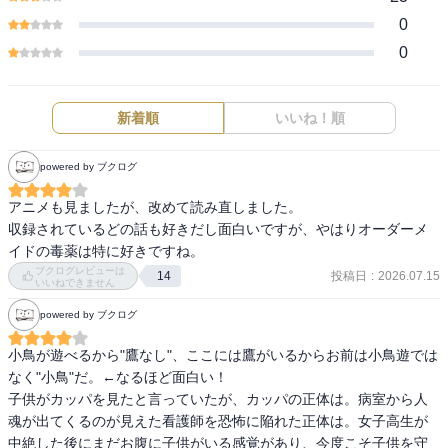
0
0
新着順
いいね！順
powered by ブクログ
アニメも見ましたが、改めて読み直しました。

収録されているどの話も好きだし面白いですが、やはりオーダーメ
イドの毒薬は特に好きですね。
ブクログレビューは
投稿日
:
2026.07.15
14
いいねできません
powered by ブクログ
小鳥が遊べるから"鷹なし"、ここには鷹がいるからお前は小鳥遊では
なく"小鳥"だ。←なるほど面白い！

子供がカッパを見たと言っていたが、カッパの正体は。病室から人
魂が出てくるのが見えた看護師を恐怖に陥れた正体は。女子高生が
中絶した後にまだお腹に子供がいる感覚があり、今度こそ子供を守