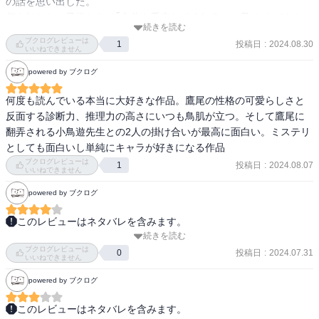
の話を思い出した。

何も知らない子供からは｢自分を看病してくれるいい母｣としてしか
続きを読む
映らないから、最終的に離れ離れになる(当たり前だが)という展開に
ブクログレビューは
投稿日
:
2024.08.30
1
は胸が痛んだ。
いいねできません
powered by ブクログ
何度も読んでいる本当に大好きな作品。鷹尾の性格の可愛らしさと
反面する診断力、推理力の高さにいつも鳥肌が立つ。そして鷹尾に
翻弄される小鳥遊先生との2人の掛け合いが最高に面白い。ミステリ
としても面白いし単純にキャラが好きになる作品
ブクログレビューは
投稿日
:
2024.08.07
1
いいねできません
powered by ブクログ
このレビューはネタバレを含みます。
続きを読む
ネットで見かけて。

ブクログレビューは
投稿日
:
2024.07.31
0
いいねできません
ちょっと肩透かし。

powered by ブクログ
河童と人魂の正体とか、

想像妊娠tか、

このレビューはネタバレを含みます。
病気の子供の母親が代理ミュンヒハウゼン症候群とか、
