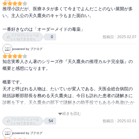
推理小説だが、医療ネタが多くて今までよんだことのない展開が多
い。主人公の天久鷹央のキャラもまた面白い。

一番好きなのは「オーダーメイドの毒薬」
ブクログレビューは
投稿日
:
2025.02.07
0
いいねできません
powered by ブクログ
知念実希人さん著のシリーズ作『天久鷹央の推理カルテ完全版』の
概要と感想になります。

概要です。

天才と呼ばれる人物は、たいていが変人である。天医会総合病院の
統括診断部部長を務める天久鷹央は、今日も訪れた患者の謎解きに
診断を下す。天久鷹央の部下で謎解きの助手役でもある小鳥遊(たか
なし)は、天久鷹央に振り回されつつも、その日常になんだかんだ馴
続きを読む
染んでいく。さて、今日はどんな診断が下るのか？

ブクログレビューは
投稿日
:
2025.02.01
54
いいねできません
感想です。

powered by ブクログ
アニメ放送と並行するつもりで読み始めましたが、想定より早く読