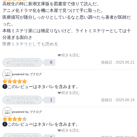
高校生の時に新潮文庫版を図書室で借りて読んだ。

アニメ化ドラマ化を機に本屋で見つけて手に取った。

医療描写が随分しっかりとしているなと思い調べたら著者が医師だ
った。

本格ミステリ派には物足りないけど、ライトミステリーとしては十
分過ぎる面白さ

医療ミステリとしても読める

ただ天久鷹央は癖が強いキャラなので好き嫌いが分かれそう。
続きを読む
ブクログレビューは
投稿日
:
2025.06.21
0
いいねできません
powered by ブクログ
このレビューはネタバレを含みます。
続きを読む
「天久鷹央の推理カルテ」読了。

ブクログレビューは
アニメから気になって小説を手に取りましたが、個人的には小説の
投稿日
:
2025.06.19
1
いいねできません
方が何倍も面白かったです。

powered by ブクログ
本作の一番の魅力は登場人物だと思います。天才医師でありながら
このレビューはネタバレを含みます。
他人と接するのが苦手な鷹央を始め、鷹央の部下の小鳥遊こと小
続きを読む
河童と人魂の章は幼稚で緩めな印象がして進みが悪かったが、不可
鳥、鷹央のファンであり小鳥のイジり役である鴻池、そして妹想い
ブクログレビューは