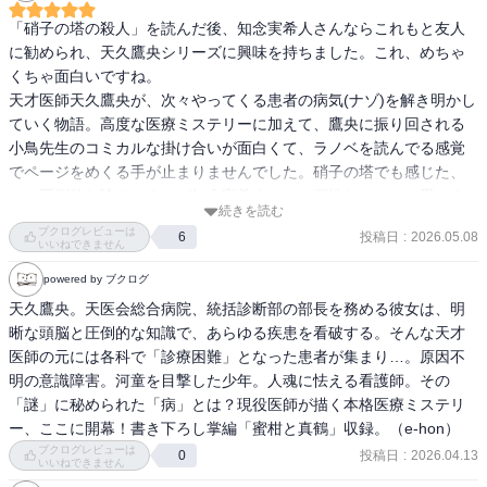
「硝子の塔の殺人」を読んだ後、知念実希人さんならこれもと友人
に勧められ、天久鷹央シリーズに興味を持ちました。これ、めちゃ
くちゃ面白いですね。

天才医師天久鷹央が、次々やってくる患者の病気(ナゾ)を解き明かし
ていく物語。高度な医療ミステリーに加えて、鷹央に振り回される
小鳥先生のコミカルな掛け合いが面白くて、ラノベを読んでる感覚
でページをめくる手が止まりませんでした。硝子の塔でも感じた、
この圧倒的な読みやすさが知念実希人さんの個性なのかなと思いま
続きを読む
す。登場人物の行動全てに、わくわく感とか気だるさとか、その人
ブクログレビューは
投稿日
:
2026.05.08
6
の心情が付随していて、まるでアニメを見ているみたいにキャラの
いいねできません
表情が見えるんです。いかに読み手に情景をイメージさせるかっ
powered by ブクログ
て、書き手の最も重視される能力だと思うので、その点に関してこ
天久鷹央。天医会総合病院、統括診断部の部長を務める彼女は、明
こまでのレベルで筆を取れる表現力に感動しました。

晰な頭脳と圧倒的な知識で、あらゆる疾患を看破する。そんな天才
物語の進み方は東野圭吾のガリレオシリーズに似ていて、個性的な
医師の元には各科で「診療困難」となった患者が集まり…。原因不
天才探偵が自らの武器を最大限に発揮して謎を解き明かしていく展
明の意識障害。河童を目撃した少年。人魂に怯える看護師。その
開はやっぱり爽快です！この手のパターンは探偵役が謎に消極的な
「謎」に秘められた「病」とは？現役医師が描く本格医療ミステリ
ことが多い気がします。(僕は実験で忙しいんだ、と草薙を追い払う
ー、ここに開幕！書き下ろし掌編「蜜柑と真鶴」収録。（e-hon）
湯川先生のイメージ)まさにガリレオなんかではどうやって謎に向き
ブクログレビューは
投稿日
:
2026.04.13
0
合ってもらうか、みたいな掛け合いも見所なんですが、天久鷹央は
いいねできません
基本的に謎大歓迎らしくて、それに振り回されるワトソン役の小鳥