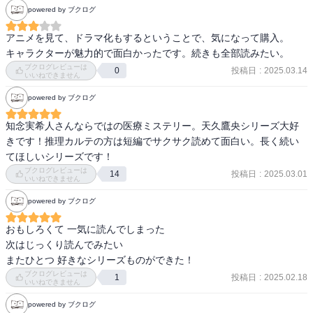
powered by ブクログ
かった。徹夜続きの人間にお酒飲ませて無理やり帰らせないのはち
ょっと…。それ以外は好みだっただけに残念なので、別の本を読ん
アニメを見て、ドラマ化もするということで、気になって購入。

でみようと思う。
キャラクターが魅力的で面白かったです。続きも全部読みたい。
ブクログレビューは
投稿日
:
2025.03.14
0
いいねできません
powered by ブクログ
知念実希人さんならではの医療ミステリー。天久鷹央シリーズ大好
きです！推理カルテの方は短編でサクサク読めて面白い。長く続い
てほしいシリーズです！
ブクログレビューは
投稿日
:
2025.03.01
14
いいねできません
powered by ブクログ
おもしろくて 一気に読んでしまった

次はじっくり読んでみたい

またひとつ 好きなシリーズものができた！
ブクログレビューは
投稿日
:
2025.02.18
1
いいねできません
powered by ブクログ