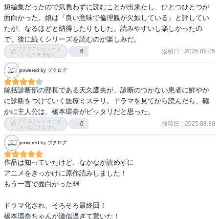
わえます。

短編集だったので気負わずに読むことが出来たし、ひとつひとつが
面白かった。娘は『良い意味で倫理観が欠如している』と評してい
鷹央の診断は、単に病気を突き止めるだけでなく、そこから横展開
たが、なるほどと納得したりもした。読みやすいし楽しかったの
して患者の背景や周囲で起きた事件にまで及びます。患者が体調不
で、後に続くシリーズを読むのが楽しみだ。
良の理由を虚偽で取り繕おうとしても、彼女は身体的特徴や生活習
ブクログレビューは
投稿日
:
2025.09.05
6
慣を見抜き、さらに病院周辺での出来事と結びつける。こうして
いいねできません
「事件」と「患者」がつながっていく過程は、医療とミステリーの
powered by ブクログ
双方を楽しませてくれる心地よさがあります。

統括診断部の部長である天久鷹央が、診断のつかない患者に鮮やか
特に印象に残ったのは「不可視の胎児」。中絶したはずなのに再び
に診断をつけていく医療ミステリ。ドラマを見てから読んだら、確
妊娠している女性を描いた一編です。タイトルの「不可視」は「見
かに主人公は、橋本環奈がピッタリだと思った。
えない」だけでなく「不可死＝中絶できない胎児」という意味を含
ブクログレビューは
投稿日
:
2025.08.30
0
いいねできません
んでいるのではないかと感じました。取り返しのつかない選択をし
た後に、再び同じ選択を突きつけられるという物語構造が胸に響き
powered by ブクログ
ます。

終盤で鷹央が告げる「子供に親を殺させるな」という言葉は、前半
作品は知っていたけど、なかなか読めずに

に出てきた「生まれる前の胎児は人間か？」という問いに対する彼
アニメをきっかけに原作読みしました！

女なりの答えだと思いました。医者と患者がそれぞれ答えの無い問
もう一言で面白かったꉂꉂ

題にまで踏み込んでおり、医療ドラマとしても深い余韻を残しま
す。

ドラマ化され、そろそろ最終回！
