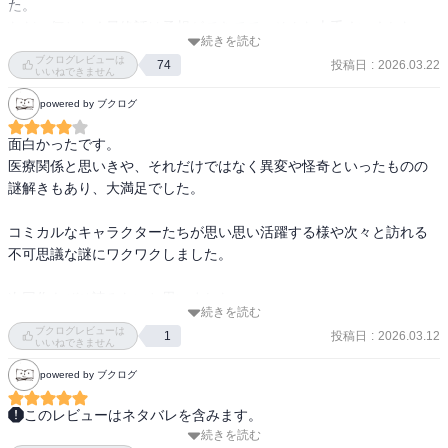
た。

ただ、何となく最終話は予想ができてて、そんな上手くいくかな…
続きを読む
と思ったが、そんなこと言い出したら｢家｣も無理があるので、ある
ブクログレビューは
投稿日
:
2026.03.22
74
意味ファンタジーだった。

いいねできません
powered by ブクログ
こういうガンガン進む系の女性と、1歩後ろを仕方なくついて行く男
性のコンビはすごい好みなので、楽しんで読めた。
面白かったです。

医療関係と思いきや、それだけではなく異変や怪奇といったものの
謎解きもあり、大満足でした。

コミカルなキャラクターたちが思い思い活躍する様や次々と訪れる
不可思議な謎にワクワクしました。

次回作もぜひ読みたいと思いました。
続きを読む
ブクログレビューは
投稿日
:
2026.03.12
1
いいねできません
powered by ブクログ
このレビューはネタバレを含みます。
続きを読む
入院して退院後に読むことになって面食らったけど、いざ読み出し