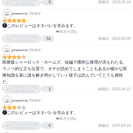
ブクログレビューは
投稿日
:
2025.05.18
0
いいねできません
powered by ブクログ
このレビューはネタバレを含みます。
続きを読む
カッパが出てきたり、人魂が出てきたり、と奇想天外な話を論理的
ブクログレビューは
に解決する鷹央とことりとの掛け合いが面白く一気読みしてしまっ
投稿日
:
2025.05.09
52
いいねできません
た。次回作もすぐ読もう
powered by ブクログ
医療版シャーロック・ホームズ、短編で痛快な推理が冴えわたる。

ラノベ的な立ち位置で、オチが読めてしまうこともあるが確かな医
療知識を基に謎を解き明かしていく様子は読んでいてとても痛快
だ。
ブクログレビューは
投稿日
:
2025.04.22
2
いいねできません
powered by ブクログ
このレビューはネタバレを含みます。
続きを読む
お初のお方の本。アニメにもなってるっぽい？お話の内容はかなり
ブクログレビューは
詳しく医療に関して解説されており、凄く面白かった。ただ探偵役
投稿日
:
2025.03.19
0
いいねできません
が主人公をひたすら振り回すだけのキャラクターがどうにも合わな