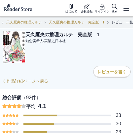
はじめて
会員登録
サインイン
検索
天久鷹央の推理カルテ
天久鷹央の推理カルテ 完全版 1
レビュー一覧
天久鷹央の推理カルテ 完全版 1
知念実希人
/
実業之日本社
レビューを書く
作品詳細ページへ戻る
総合評価
（
92
件）
4.1
平均
33
30
23