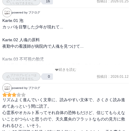
投稿日
:
2026.01.25
16
このシリーズ、まだまだあるみたい。

いいねできません
シリーズコンプ目指すかなぁ♪
powered by ブクログ
Karte.01 泡

カッパを目撃した少年が現れて...

Karte.02 人魂の原料

夜勤中の看護師が病院内で人魂を見つけて...

Karte.03 不可視の胎児

中絶手術を行った女性が自身の体内に胎児の存在を感じはじめる...

続きを読む
ブクログレビューは
投稿日
:
2026.01.12
0
Karte.04 オーダーメイドの毒薬

いいねできません
鷹央先生が過去の診断を訴えかけられて...衝撃の事実
powered by ブクログ
リズムよく進んでいく文章に、読みやすい文体で、さくさく読み進
めてあっという間に読了。

心霊系やオカルト系ってそれ自体の恐怖もだけど、信じてもらえな
いことがつらいと思うので、天久鷹央のフラットなものの見方に救
われるひと、いそう。
