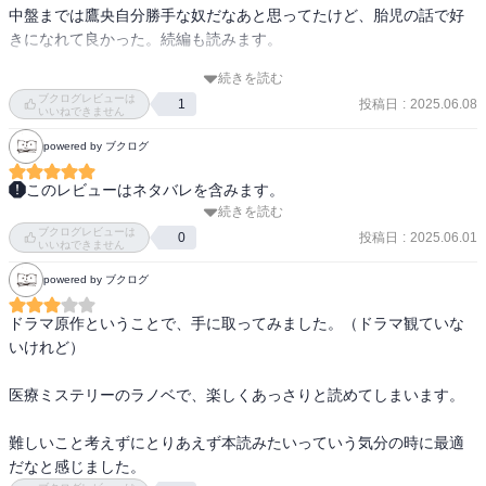
中盤までは鷹央自分勝手な奴だなあと思ってたけど、胎児の話で好
きになれて良かった。続編も読みます。

続きを読む
ブクログレビューは
投稿日
:
2025.06.08
1
いいねできません
powered by ブクログ
このレビューはネタバレを含みます。
続きを読む
元々、シリーズは気になっていてやっと一冊読めた。

ブクログレビューは
この話は病院が舞台になっていて副院長兼部長の鷹央が患者の病気
投稿日
:
2025.06.01
0
いいねできません
を探して事件を解決しているような感じです。

powered by ブクログ
病院が舞台になっているので病院で使われる言葉が多く出てきて病
気の説明など細かくしてくれていい勉強になると感じました。

ドラマ原作ということで、手に取ってみました。（ドラマ観ていな
特に最後の「オーダーメイドの毒薬」は特に惹かれ共感できるもの
いけれど）

がありました。

子供が結局無事でよかったです。

医療ミステリーのラノベで、楽しくあっさりと読めてしまいます。

2冊目も読むのが楽しみです。本が読み終わったらアニメとドラマも
見てみたい
難しいこと考えずにとりあえず本読みたいっていう気分の時に最適
だなと感じました。