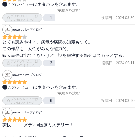
このレビューはネタバレを含みます。
続きを読む
前から気になっていたシリーズ。

ブクログレビューは
完全版発売とのことで購入。

投稿日
:
2024.03.26
1
いいねできません
powered by ブクログ
著者が現役医師とのことで、本格ミステリーかと思ってましたが、
予想以上にラノベでした。

とても読みやすく、病気や病院の知識もつく。

この作品も、女性がみんな魅力的。

理論上は可能でしょうけど…そうはならんでしょ(笑)

殺人事件は出てこないけど、謎を解決する部分はスカッとする。
みたいなシーンもありますが

ブクログレビューは
投稿日
:
2024.03.11
3
いいねできません
ただラノベとして見ると登場人物も魅了的ですし、短編集で読みや
powered by ブクログ
すいですし、章を挟んで張られる伏線も論理的でかっちりとしてい
て面白いです。

このレビューはネタバレを含みます。
続きを読む
キャラクター一人一人の個性が強く親しみも感じるので、登場人物
ブクログレビューは
は覚えやすい。テンポが良い。あっという間に読了。

投稿日
:
2024.03.10
6
いいねできません
こんなことを言うのは野暮ですが、一人でナイトダイブできる人が
そして何より現役医師が作者なので、けっこう絶妙なラインの医療
潜水病知らないわけないでしょ…とは思いましたw
powered by ブクログ
ミステリーになっていると思います。

重くなりすぎない、けれども医療現場で起こるミステリーとあって
爽快！　コメディ×医療ミステリー！

シビアな現実も描かれている。

特に後半の2話は、「あ～、ご自身が医者だからこそ書ける視点なの