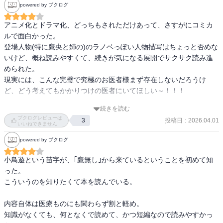
powered by ブクログ
先生を見ているのも面白かったです。

とりあえず1巻だけと思って買ったのですが、これはシリーズ全制覇
アニメ化とドラマ化、どっちもされただけあって、さすがにコミカ
したくなるほど面白いですね…！

ルで面白かった。

次回作も近いうちに読みたいです！
登場人物(特に鷹央と姉の)のラノベっぽい人物描写はちょっと否めな
いけど、概ね読みやすくて、続きが気になる展開でサクサク読み進
められた。

現実には、こんな完璧で究極のお医者様まず存在しないだろうけ
ど、どう考えてもかかりつけの医者にいてほしい～！！！

続きを読む
作者さんが現役のお医者さんで、作中でも医療用語とか病院内のあ
ブクログレビューは
投稿日
:
2026.04.01
3
れやこれやな描写とか、わりと使われてたけど、分かんなくても問
いいねできません
題なく読み進められる親切設計でありがたかった。

powered by ブクログ
ところで病院の先生しながら、小説も書くってさぁ！すごくな
い…？？
小鳥遊という苗字が、｢鷹無し｣から来ているということを初めて知
った。

こういうのを知りたくて本を読んでいる。

内容自体は医療ものにも関わらず割と軽め。

知識がなくても、何となくで読めて、かつ短編なので読みやすかっ