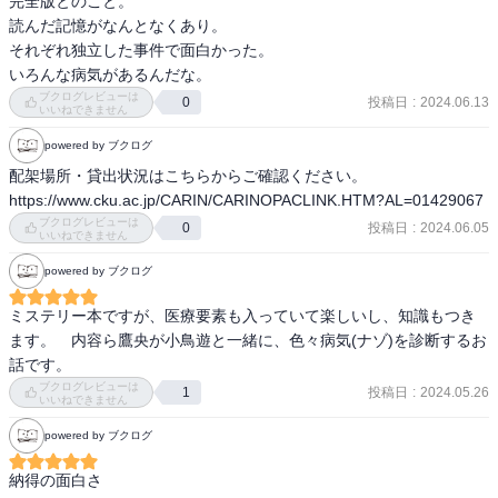
完全版とのこと。

読んだ記憶がなんとなくあり。

それぞれ独立した事件で面白かった。

いろんな病気があるんだな。
ブクログレビューは
投稿日
:
2024.06.13
0
いいねできません
powered by ブクログ
配架場所・貸出状況はこちらからご確認ください。

https://www.cku.ac.jp/CARIN/CARINOPACLINK.HTM?AL=01429067
ブクログレビューは
投稿日
:
2024.06.05
0
いいねできません
powered by ブクログ
ミステリー本ですが、医療要素も入っていて楽しいし、知識もつき
ます。　内容ら鷹央が小鳥遊と一緒に、色々病気(ナゾ)を診断するお
話です。
ブクログレビューは
投稿日
:
2024.05.26
1
いいねできません
powered by ブクログ
納得の面白さ
