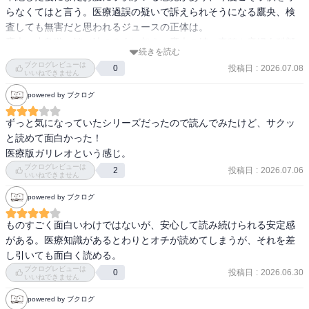
らなくてはと言う。医療過誤の疑いで訴えられそうになる鷹央、検
査しても無害だと思われるジュースの正体は。

鷹央、小鳥遊、鴻ノ池の３人に加え、鷹央の姉・真鶴や産婦人科部
続きを読む
長・小田原、小児科部長・熊川など多様ないいキャラが出てくるの
ブクログレビューは
投稿日
:
2026.07.08
0
が魅力。
いいねできません
powered by ブクログ
ずっと気になっていたシリーズだったので読んでみたけど、サクッ
と読めて面白かった！

医療版ガリレオという感じ。
ブクログレビューは
投稿日
:
2026.07.06
2
いいねできません
powered by ブクログ
ものすごく面白いわけではないが、安心して読み続けられる安定感
がある。医療知識があるとわりとオチが読めてしまうが、それを差
し引いても面白く読める。
ブクログレビューは
投稿日
:
2026.06.30
0
いいねできません
powered by ブクログ