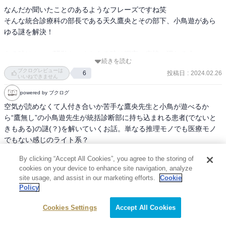
なんだか聞いたことのあるようなフレーズですね笑

そんな統合診療科の部長である天久鷹央とその部下、小鳥遊があら
ゆる謎を解決！

ある時はカッパ騒動を。またある時は深夜の病棟に現れる人
続きを読む
魂。。。

ブクログレビューは
投稿日
:
2024.02.26
6
いいねできません
天久鷹央の歯に物を着せぬ物言いがなんとも清々しくそしてかっこ
powered by ブクログ
よく感じました。

空気が読めなくて人付き合いか苦手な鷹央先生と小鳥が遊べるか
シリーズ化されているみたいなので、読み進めていきたいなと思い
ら“鷹無し”の小鳥遊先生が統括診断部に持ち込まれる患者(でないと
ます♪
きもある)の謎(？)を解いていくお話。単なる推理モノでも医療モノ
でもない感じのライト系？

現在に蔓延るいろんな問題が撒き散らされている。不可視の胎児の
By clicking “Accept All Cookies”, you agree to the storing of
お話が良かった。

cookies on your device to enhance site navigation, analyze
登場人物も個性的で、これからイロイロ問題発生しそうだね笑

site usage, and assist in our marketing efforts.
Cookie
7ヶ月連続16冊刊行！！だなんて、どこまでついていけるは心配なと
Policy
続きを読む
ころである(^^;
ブクログレビューは
投稿日
:
2024.02.18
0
いいねできません
Cookies Settings
Accept All Cookies
powered by ブクログ