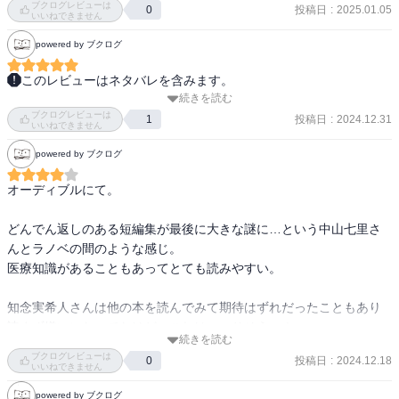
ブクログレビューは
ずっと読みたいと思ってて、期待通りの面白さで満足。

投稿日
:
2025.01.05
0
いいねできません
powered by ブクログ
特に「不可視の胎児」と「オーダーメイドの毒薬」は意外な結末で
驚いた。

このレビューはネタバレを含みます。
代理ミュンヒハウゼン症候群なんて病気初めて知った。

続きを読む
いつもは謎をスラスラ解いていく鷹央先生なのに今回はなかなか解
面白いし勉強にもなるしスラスラ読めるし良い本に巡り会えた。

ブクログレビューは
けなくて時間が迫ってきてる状況と、統括診断部が鷹央先生1人にな
投稿日
:
2024.12.31
1
後半は特に小鳥遊先生がうまいことワトソンしてていいコンビだな
いいねできません
って、小鳥遊先生がクビになってしまうかもしれないという危機に
ぁと感じた。

powered by ブクログ
ドキドキした！

でもやっぱり天才の鷹央先生だから謎を解けて超スッキリ！そして
シリーズ物らしいので全部読みたいと思います！
オーディブルにて。

統括診断部も今まで通りやってけることになってほっこり！
どんでん返しのある短編集が最後に大きな謎に…という中山七里さ
んとラノベの間のような感じ。

医療知識があることもあってとても読みやすい。

知念実希人さんは他の本を読んでみて期待はずれだったこともあり
読まず嫌いになってたけど、これはハマりそう…！
続きを読む
ブクログレビューは
投稿日
:
2024.12.18
0
いいねできません
powered by ブクログ