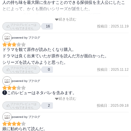
人の持ち味を最大限に生かすことのできる探偵役を主人公にしたこ
とによって、かくも面白いシリーズが誕生した。

いくつかの書評で書いているように個人的には説明調になりがち
続きを読む
な"本格派"は好きではない。しかし知念実希人は「硝子の塔の殺人」
ブクログレビューは
投稿日
:
2025.11.19
16
などのように単なる本格派ではなく、きちんとストーリー構築とキ
いいねできません
ャラクター描写を行う"本格･ストーリー派"とでも言うべき作家だ。
powered by ブクログ
このシリーズでも詳細な証拠の分析や広範な医学知識による謎解き
と併せて、鷹央を中心としたユニークなストーリーが展開されてい
ドラマを観て原作が読みたくなり購入。

る。特に「ファントムの病棟」の「天使が舞い降りる夜」は鷹央の
ドラマは良く出来ていたが原作を読んだ方が面白かった。

悲しみがひしひしと伝わってきて思わず涙したほどだ。面白くて質
シリーズを読んでみようと思った。
も高い作品となればシリーズ化も当然で、現時点(2025年11月)で既
ブクログレビューは
投稿日
:
2025.11.12
0
いいねできません
に19刊が発刊されており今後もまだまだ続く勢いだ。

余談だが、ドラマ化で鷹央役をやった橋本環奈があまりにもイメー
powered by ブクログ
ジにハマりすぎていて、作者は最初から彼女を想定して当て書きし
たのではないかと思った。
このレビューはネタバレを含みます。
続きを読む
天才的な診断能力と壊滅的な社会性を併せ持つ医師・天久鷹央が、
ブクログレビューは
各診療科で「お手上げ」とされ、たらい回しにされる患者の謎を解
投稿日
:
2025.09.18
2
いいねできません
き明かしていく――本作は、医療を舞台にした短編ミステリー集で
powered by ブクログ
す。収録作は4編で、事件にフォーカスしたものから、患者と医師の
ドラマに重きを置いたものまで幅広く、医療推理の多様な魅力を味
娘に勧められて読んだ。
