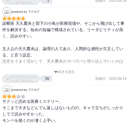
視の胎児と毒薬で一気に盛り上がって面白かった。

投稿日
:
2025.06.16
1
の真鶴等、魅力的なキャラクターが多かったです。特に鴻池が空気
いいねできません
を引っ掻き回す様が面白かったです。また、鷹央は明確な短所を自
powered by ブクログ
今回のオチ：

覚しながらも自分の居場所と信念を守るために行動する姿がカッコ
たかおを訴えていた元看護師の母親は英雄症候群で、入院中の息子
よかったです。

診断医 天久鷹央と部下の小鳥が医療現場や、そこから飛び出して事
のジュースにグレープフルーツを混入させたて、投与中の薬で中毒
件を解決する。短めの短編で構成されている。リーダビリティが高
が起きるようにしていた。

ストーリーに関しては連作短編集の形式をとっており、最初のエピ
く、読みやすい。

たかおが全てを診断して母親は逮捕、訴えは取り下げ、たかお達は
ソードが最後のエピソードに繋がったり、短編だけど二転する展開
解体を逃れる。
があって面白かったです。シリーズものだけど、一巻から医療誤診
主人公の天久鷹央は、論理の人であり、人間的な感性が欠乏してい
で鷹央が訴えれれると言う展開にはハラハラさせられました。

る、と言う設定。

またミステリーのトリックは潜水病や代理ミュンヒハウゼン症候群
設定をうまく活かして、天久鷹央がズバズバと切り込んでいくのは
といった医学知識が登場して、私自身すごく新鮮な経験で読みまし
爽快。また毎回、診断には捻りがあり、どんでん返しは見事。

続きを読む
た。

ブクログレビューは
投稿日
:
2025.06.14
56
サクッと読めるので、オススメ。ただ「不可視の胎児」は少し毛色
いいねできません
一巻でハマったので、シリーズ全巻読んでいきたいです。
が違う仕事で印象が異なる。一番、考えさせられるものでもあっ
powered by ブクログ
た。
サクッと読める医療ミステリー。

そこまで大きなどんでん返しはないものの、キャラ立ちがしっかり
してて読みやすかった。

モンペを描くのが凄く上手い。
