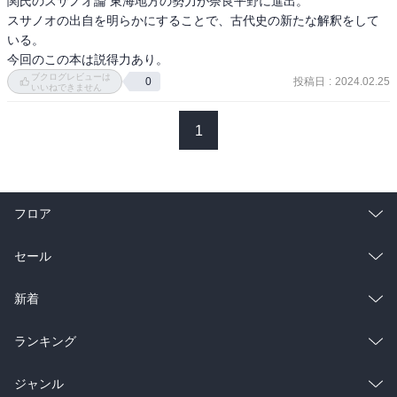
関氏のスサノオ論 東海地方の勢力が奈良平野に進出。

スサノオの出自を明らかにすることで、古代史の新たな解釈をして
いる。

今回のこの本は説得力あり。
ブクログレビューは
投稿日
:
2024.02.25
0
いいねできません
1
フロア
総合
コミック
セール
ラノベ
小説
総合
コミック
新着
雑誌・グラビア
ビジネス・実用
ラノベ
小説
総合
コミック
ランキング
BL・TL
雑誌・グラビア
ビジネス・実用
ラノベ
小説
総合
コミック
ジャンル