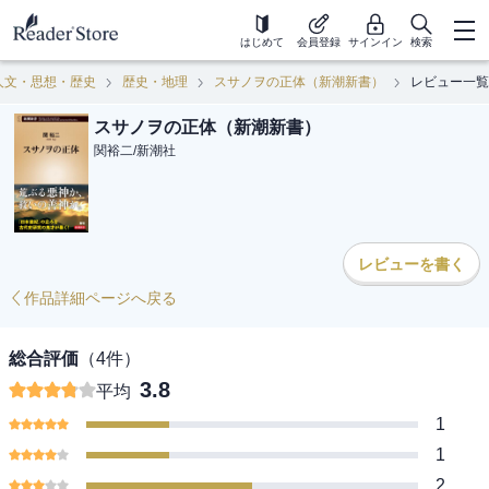
はじめて
会員登録
サインイン
検索
人文・思想・歴史
歴史・地理
スサノヲの正体（新潮新書）
レビュー一覧
スサノヲの正体（新潮新書）
関裕二
/
新潮社
レビューを書く
作品詳細ページへ戻る
総合評価
（
4
件）
3.8
平均
1
1
2