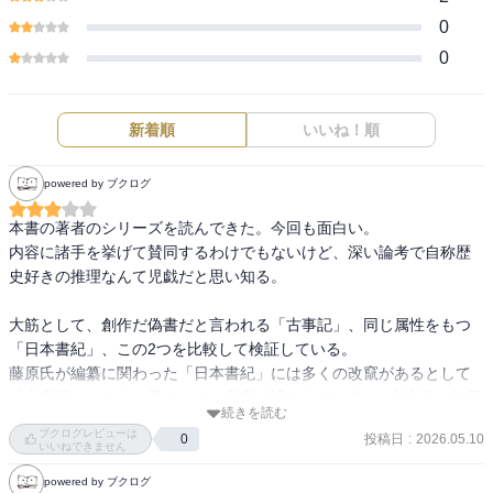
0
0
新着順
いいね！順
powered by ブクログ
本書の著者のシリーズを読んできた。今回も面白い。

内容に諸手を挙げて賛同するわけでもないけど、深い論考で自称歴
史好きの推理なんて児戯だと思い知る。

大筋として、創作だ偽書だと言われる「古事記」、同じ属性をもつ
「日本書紀」、この2つを比較して検証している。

藤原氏が編纂に関わった「日本書紀」には多くの改竄があるとして
「古事記」はそれを暴くための真実が記されている......考古学の知見
続きを読む
があるとそんなことも分かるらしい、面白すぎるだろ、コレ。

ブクログレビューは
投稿日
:
2026.05.10
0
いいねできません
神話自体が創作でスサノヲも架空の人(神)、当然そういう認識が誰に
powered by ブクログ