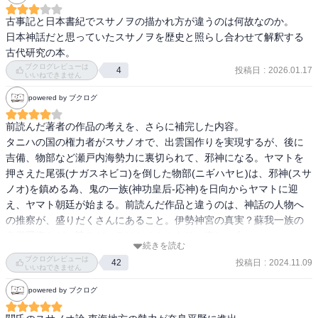
でもあると思うけど、いや！モデルいるだろ！って正体を追いかけ
るあたり著者様はロマンの塊り。

古事記と日本書紀でスサノヲの描かれ方が違うのは何故なのか。

日本神話だと思っていたスサノヲを歴史と照らし合わせて解釈する
巻末で日本人の宗教観に少し触れており、日本語脳という言葉が出
古代研究の本。
る。言語は宗教で哲学だと僕も思うし、アニミズムと言われる日本
ブクログレビューは
投稿日
:
2026.01.17
4
いいねできません
人は言語から形成されたのかな？

powered by ブクログ
だいぶこの「正体シリーズ」に考えが傾倒して危うい感じもするけ
ど、読破したくなる魅力がある。
前読んだ著者の作品の考えを、さらに補完した内容。

タニハの国の権力者がスサノオで、出雲国作りを実現するが、後に
吉備、物部など瀬戸内海勢力に裏切られて、邪神になる。ヤマトを
押さえた尾張(ナガスネビコ)を倒した物部(ニギハヤヒ)は、邪神(スサ
ノオ)を鎮める為、鬼の一族(神功皇后-応神)を日向からヤマトに迎
え、ヤマト朝廷が始まる。前読んだ作品と違うのは、神話の人物へ
の推察が、盛りだくさんにあること。伊勢神宮の真実？蘇我一族の
名誉回復など、読みどころはたくさんあり、楽しい本。
続きを読む
ブクログレビューは
投稿日
:
2024.11.09
42
いいねできません
powered by ブクログ