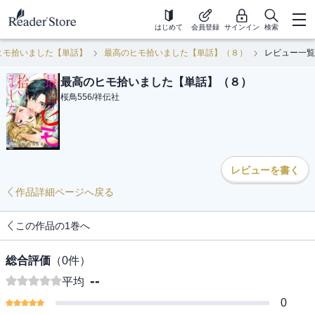
はじめて
会員登録
サインイン
検索
ヒモ拾いました【単話】
最高のヒモ拾いました【単話】（８）
レビュー一覧
最高のヒモ拾いました【単話】（８）
桜鳥556
/
祥伝社
レビューを書く
作品詳細ページへ戻る
この作品の1巻へ
総合評価
（
0
件）
--
平均
0