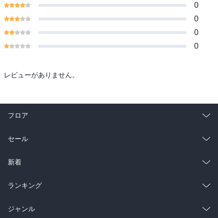
0
0
0
0
レビューがありません。
フロア
総合
コミック
セール
ラノベ
小説
総合
コミック
新着
雑誌・グラビア
ビジネス・実用
ラノベ
小説
総合
コミック
ランキング
BL・TL
雑誌・グラビア
ビジネス・実用
ラノベ
小説
総合
コミック
ジャンル