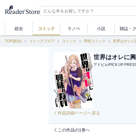
総合
コミック
ラノベ
小説
雑誌・
TOP(総合)
コミックフロア
コミック
男性コミック
世界はオレに
世界はオレに興
アドビル
/
PICK UP PRES
作品詳細ページへ戻る
この作品の1巻へ