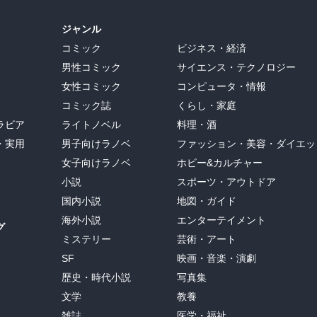
ジャンル
コミック
ビジネス・経済
男性コミック
サイエンス・テクノロジー
女性コミック
コンピュータ・情報
コミック誌
くらし・家庭
ラビア
ライトノベル
料理・酒
・実用
男子向けラノベ
ファッション・美容・ダイエッ
女子向けラノベ
ホビー&カルチャー
小説
スポーツ・アウトドア
国内小説
地図・ガイド
海外小説
エンターテイメント
グ
ミステリー
芸術・アート
SF
映画・音楽・演劇
歴史・時代小説
写真集
文学
教養
雑誌
医学・福祉