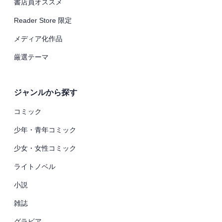
書店員オススメ
Reader Store 限定
メディア化作品
厳選テーマ
ジャンルから探す
コミック
少年・青年コミック
少女・女性コミック
ライトノベル
小説
雑誌
グラビア