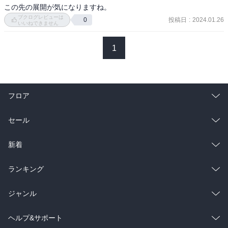
この先の展開が気になりますね。
ドナルドだけでなくアンジュにすら敵意を向けたアランを止めるの
ブクログレビューは
投稿日
:
2024.01.26
0
は至難の業

いいねできません
だからアランを回心させるには敵意じゃ足りない。電気人形を庇う
というアランからすれば有り得ないエリオの行動が必要だったわけ
1
だ

と、話が穏やかに終わりそうだったのに、急に訪れたのはアンジュ
の不調……というか異変。急に可愛らしい表情になったものだから
フロア
本当に驚かされたよ

アンジュは電気人形でいつも冷たい印象だったからこそ普通の少女
総合
コミック
セール
のように動き、話し、食べる彼女の違和感は凄まじいね

エリオにとってもそれは同じ…というかむしろ喪失感を覚えてしま
ラノベ
小説
総合
コミック
う程のようで

新着
そりゃ、物心ついた頃から一緒に居た相手が全く別の性格になって
雑誌・グラビア
ビジネス・実用
しまったら受け入れられないか……

ラノベ
小説
総合
コミック
ランキング
BL・TL
雑誌・グラビア
ビジネス・実用
ラノベ
小説
総合
コミック
ジャンル
アンジュではなくジーナとして生まれ変わった彼女との新たな旅は
何処かちぐはぐ

BL・TL
雑誌・グラビア
ビジネス・実用
ラノベ
小説
コミック
男性コミック
ヘルプ&サポート
ジーナはエリオに懐いているのにエリオは彼女に壁を作る
