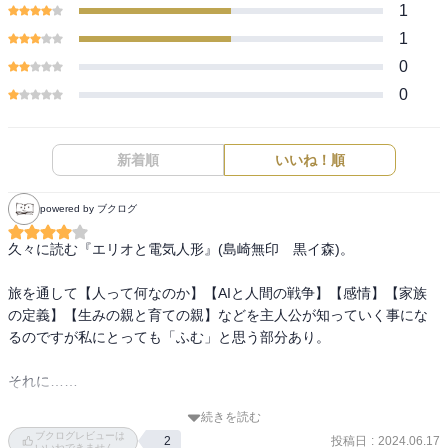
1
1
0
0
新着順
いいね！順
powered by ブクログ
久々に読む『エリオと電気人形』(島崎無印　黒イ森)。

旅を通して【人って何なのか】【AIと人間の戦争】【感情】【家族
の定義】【生みの親と育ての親】などを主人公が知っていく事にな
るのですが私にとっても「ふむ」と思う部分あり。

それに……

続きを読む
私にとっての【旅】についても考えさせられた。

ブクログレビューは
投稿日
:
2024.06.17
2
いいねできません