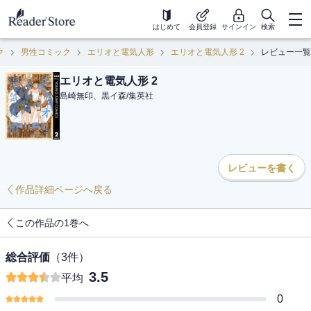
はじめて
会員登録
サインイン
検索
ク
男性コミック
エリオと電気人形
エリオと電気人形 2
レビュー一覧
エリオと電気人形 2
島崎無印、黒イ森
/
集英社
レビューを書く
作品詳細ページへ戻る
この作品の1巻へ
総合評価
（
3
件）
3.5
平均
0