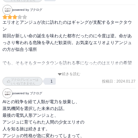
目的地も大事なんだけど、そこに至るまでのプロセスもやっぱ大
powered by ブクログ
事。

エリオとアンジュが次に訪れたのはギャングが支配するタークタウ
電車の乗り換えは面倒だけど楽しいし、地図見ながらあぁでもない
ン

こぅでもないって歩いて偶然の瞬間に出くわすのが何とも言えない
前回が新しい命の誕生を味わえた都市だったのに今度は逆。命があ
嬉しさがある。

っさり奪われる危険を孕んだ歓楽街。お気楽なエリオよりアンジュ
の方が似合う場所

予期せぬ瞬間は内容が悪かったとしても、時間が経ったら笑える思
い出話になる。

でも、そもそもタークタウンを訪れる事になったのはエリオの希望
だし、彼女がギャングの願いを聞き届けたからドナルドの信頼を得
続きを読む
られた

ブクログレビューは
投稿日
:
2024.01.27
1
こういう点を見ると二人はいい関係を築いているように思えるよ

いいねできません
powered by ブクログ
だから今は道を違えてしまったドナルドとアランも何かが有れば昔
AIとの戦争を経て人類が電力を放棄し、

のような関係へ戻る事だって可能な筈で

蒸気機関を選択した未来のお話。

アランは確かに昔と変わってしまったけれど、双方の話を聞けばド
最後の電気人形アンジュと、

ナルドだって変わってしまった部分がある

アンジュに育てられた人間の少女エリオの

ドナルドなら自分の力で気付ける。でも大きな傷を負ってしまった
人を知る旅は続きます。

アランが独力で気付くのは難しくて

アンジュの性格が急に変わってしまって、
