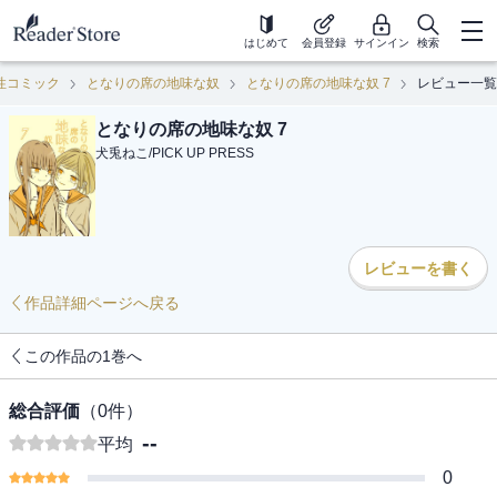
はじめて
会員登録
サインイン
検索
性コミック
となりの席の地味な奴
となりの席の地味な奴 7
レビュー一覧
となりの席の地味な奴 7
犬兎ねこ
/
PICK UP PRESS
レビューを書く
作品詳細ページへ戻る
この作品の1巻へ
総合評価
（
0
件）
--
平均
0