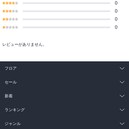
0
0
0
0
レビューがありません。
フロア
総合
コミック
セール
ラノベ
小説
総合
コミック
新着
雑誌・グラビア
ビジネス・実用
ラノベ
小説
総合
コミック
ランキング
BL・TL
雑誌・グラビア
ビジネス・実用
ラノベ
小説
総合
コミック
ジャンル