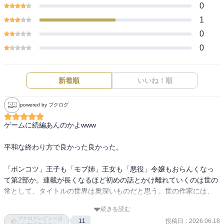
0
1
0
0
新着順
いいね！順
powered by ブクログ
ゲームに続編あんのかよwww

平和な終わり方で良かった良かった。

「ポンコツ」王子も「モブ姉」王女も「悪役」令嬢もおらんくなっ
て第2部か。連載が長くなるほど初めの話とかけ離れていくのは世の
常として、タイトルの世界は奥深いものだと思う。世の作家には、
どうか自分のつけたいタイトルをつけてもらいたい。
続きを読む
ブクログレビューは
投稿日
:
2026.06.18
11