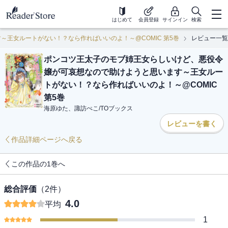
はじめて
会員登録
サインイン
検索
王女ルートがない！？なら作ればいいのよ！～@COMIC 第5巻
レビュー一覧
ポンコツ王太子のモブ姉王女らしいけど、悪役令
嬢が可哀想なので助けようと思います～王女ルー
トがない！？なら作ればいいのよ！～@COMIC
第5巻
海原ゆた、諏訪ぺこ
/
TOブックス
レビューを書く
作品詳細ページへ戻る
この作品の1巻へ
総合評価
（
2
件）
4.0
平均
1