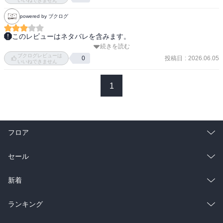
いいねできません
powered by ブクログ
このレビューはネタバレを含みます。
続きを読む
背景の書き込みがすごくて気に入っていて人物の書き方もGペンの極
ブクログレビューは
細の線でキラキラが表現されていて気に入っていたのにここで完？
投稿日
:
2026.06.05
0
いいねできません
ものすごく悲しいなぁ・・・
1
フロア
総合
コミック
セール
ラノベ
小説
総合
コミック
新着
雑誌・グラビア
ビジネス・実用
ラノベ
小説
総合
コミック
ランキング