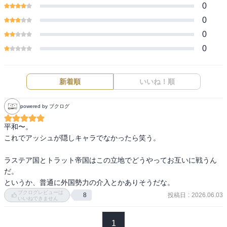
0
0
0
0
新着順
いいね！順
powered by ブクログ
平和〜。

これでアッシュが隠しキャラでなかったら笑う。

ラステア国とトラット帝国はこの立地でどうやってお互いに戦うん
だ。

というか、普通に外国勢力の介入とかありそうだな。
ブクログレビューは
投稿日
:
2026.06.03
8
いいねできません
1