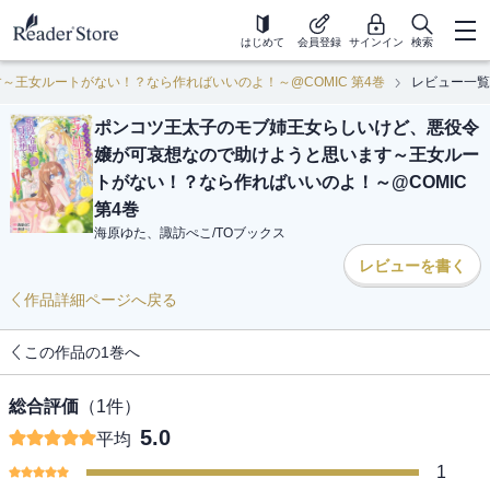
はじめて
会員登録
サインイン
検索
王女ルートがない！？なら作ればいいのよ！～@COMIC 第4巻
レビュー一覧
ポンコツ王太子のモブ姉王女らしいけど、悪役令
嬢が可哀想なので助けようと思います～王女ルー
トがない！？なら作ればいいのよ！～@COMIC
第4巻
海原ゆた、諏訪ぺこ
/
TOブックス
レビューを書く
作品詳細ページへ戻る
この作品の1巻へ
総合評価
（
1
件）
5.0
平均
1