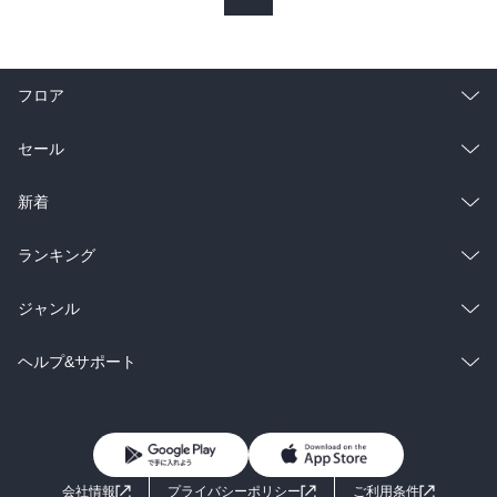
フロア
総合
コミック
セール
ラノベ
小説
総合
コミック
新着
雑誌・グラビア
ビジネス・実用
ラノベ
小説
総合
コミック
ランキング
BL・TL
雑誌・グラビア
ビジネス・実用
ラノベ
小説
総合
コミック
ジャンル
BL・TL
雑誌・グラビア
ビジネス・実用
ラノベ
小説
コミック
男性コミック
ヘルプ&サポート
BL・TL
雑誌・グラビア
ビジネス・実用
女性コミック
コミック誌
初めての方へ
ヘルプ
BL・TL
ライトノベル
男子向けラノベ
よくあるご質問
お問い合わせ
会社情報
プライバシーポリシー
ご利用条件