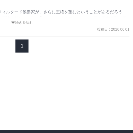
フィルタード侯爵家が、さらに王権を望むということがあるだろう
、王族を殺したら身も蓋もなくなるのではないか。王の不在を期に国
続きを読む
める？  ライルをポンコツにして傀儡化する？  フィルタード家にその
投稿日
:
2026.06.01
独だが優秀な王子になったそうだし。

の立場でありながらライルの婚約者を送り込むことができなかったの
1
タード家から送り込まれたファーマン家潰しの刺客なのでは……。

うことは、ファティシア王国はどこか外国と戦っているのか？ 少なく
ったな。

した時はずっと「やめろー！」と念じていた。大抵の国が後継者争い
そが急務で、王はそこを疎かにした自分を反省するべきではないか。

何が起こるのかアリシアにも予想がつかない……。