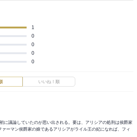
1
0
0
0
0
順
いいね！順
最初に議論していたのが思い出される。要は、アリシアの処刑は侯爵家
ファーマン侯爵家の娘であるアリシアがライル王の妃になれば、フィ

