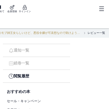
めて
会員登録
サインイン
ポンコツ王太子のモブ姉王女らしいけど、悪役令嬢が可哀想なので助けようと思います～王女ルートがない！？なら作ればいいのよ！～@COMIC 第3巻
レビュー一覧
通知一覧
続巻一覧
閲覧履歴
おすすめの本
セール・キャンペーン