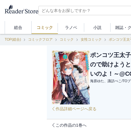
総合
コミック
ラノベ
小説
雑誌・
TOP(総合)
コミックフロア
コミック
女性コミック
ポンコツ王太子
ので助けようと
いのよ！～@CO
海原ゆた、諏訪ぺこ
/
TO
作品詳細ページへ戻る
この作品の1巻へ