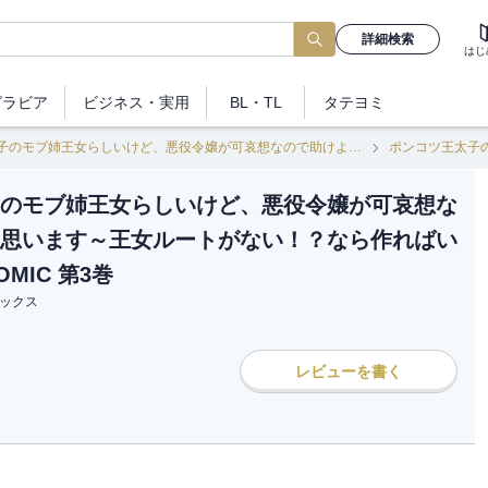
詳細検索
はじ
グラビア
ビジネス
・実用
BL・TL
タテヨミ
ポンコツ王太子のモブ姉王女らしいけど、悪役令嬢が可哀想なので助けようと思います～王女ルートがない！？なら作ればいいのよ！～@COMIC
のモブ姉王女らしいけど、悪役令嬢が可哀想な
思います～王女ルートがない！？なら作ればい
MIC 第3巻
ブックス
レビューを書く