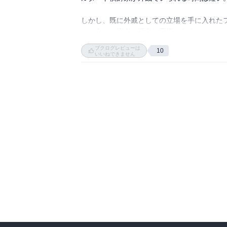
しかし、既に外戚としての立場を手に入れた
か。自らの権力の源泉は王権にあるのだから
政を壟断する？  または貴族弱体化の法案を止
ブクログレビューは
10
動機は弱いように感じる。正史ではライルは孤
いいねできません
ついでに、フィルタード侯爵家は、なぜ外戚
か。まさか、元のゲームの聖女こそがフィル
高位貴族の力を弱めて中央集権を目指すとい
とも北方には帝国があるらしい。魔物の話もあ
国王が次の王は実力主義で決めるとか言い出
を契機に滅亡していく。ライルの徹底教育こ
既に元のシナリオから外れているので、今後