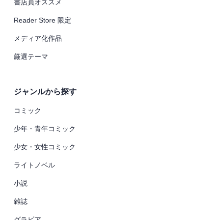
書店員オススメ
Reader Store 限定
メディア化作品
厳選テーマ
ジャンルから探す
コミック
少年・青年コミック
少女・女性コミック
ライトノベル
小説
雑誌
グラビア