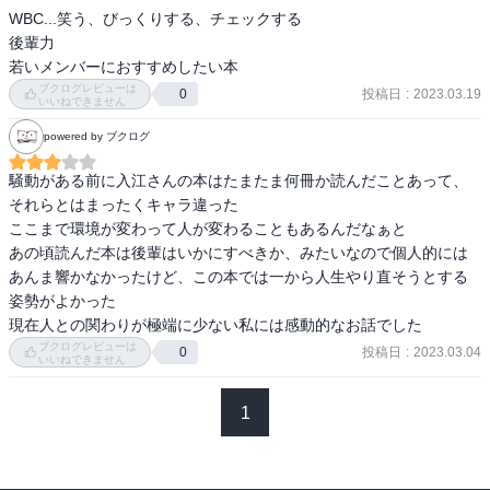
WBC...笑う、びっくりする、チェックする

後輩力

若いメンバーにおすすめしたい本
ブクログレビューは
投稿日
:
2023.03.19
0
いいねできません
powered by ブクログ
騒動がある前に入江さんの本はたまたま何冊か読んだことあって、
それらとはまったくキャラ違った

ここまで環境が変わって人が変わることもあるんだなぁと

あの頃読んだ本は後輩はいかにすべきか、みたいなので個人的には
あんま響かなかったけど、この本では一から人生やり直そうとする
姿勢がよかった

現在人との関わりが極端に少ない私には感動的なお話でした
ブクログレビューは
投稿日
:
2023.03.04
0
いいねできません
1