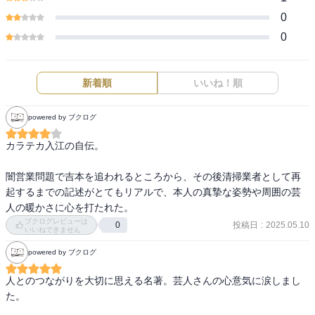
0
0
新着順
いいね！順
powered by ブクログ
カラテカ入江の自伝。

闇営業問題で吉本を追われるところから、その後清掃業者として再
起するまでの記述がとてもリアルで、本人の真摯な姿勢や周囲の芸
人の暖かさに心を打たれた。
ブクログレビューは
投稿日
:
2025.05.10
0
いいねできません
powered by ブクログ
人とのつながりを大切に思える名著。芸人さんの心意気に涙しまし
た。
