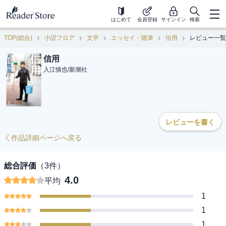
はじめて
会員登録
サインイン
検索
TOP(総合)
小説フロア
文学
エッセイ・随筆
信用
レビュー一覧
信用
入江慎也
/
新潮社
レビューを書く
作品詳細ページへ戻る
総合評価
（
3
件）
4.0
平均
1
1
1