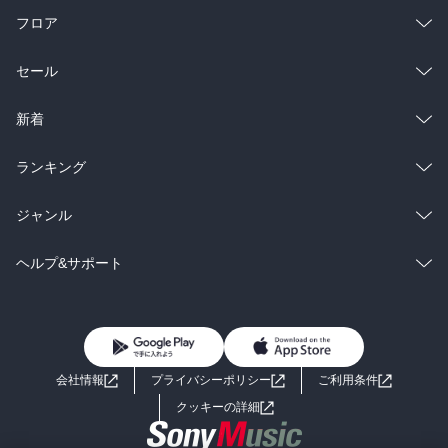
フロア
総合
コミック
セール
ラノベ
小説
総合
コミック
新着
雑誌・グラビア
ビジネス・実用
ラノベ
小説
総合
コミック
ランキング
BL・TL
雑誌・グラビア
ビジネス・実用
ラノベ
小説
総合
コミック
ジャンル
BL・TL
雑誌・グラビア
ビジネス・実用
ラノベ
小説
コミック
男性コミック
ヘルプ&サポート
BL・TL
雑誌・グラビア
ビジネス・実用
女性コミック
コミック誌
初めての方へ
ヘルプ
BL・TL
ライトノベル
男子向けラノベ
よくあるご質問
お問い合わせ
会社情報
プライバシーポリシー
ご利用条件
女子向けラノベ
小説
利用規約
クッキーの詳細
国内小説
海外小説