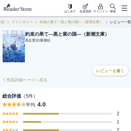
はじめて
会員登録
サインイン
検索
小説
ファンタジー
約束の果て―黒と紫の国―（新潮文庫）
レビュー一覧
約束の果て―黒と紫の国―（新潮文庫）
高丘哲次
/
新潮社
レビューを書く
作品詳細ページへ戻る
総合評価
（
5
件）
4.0
平均
2
1
2