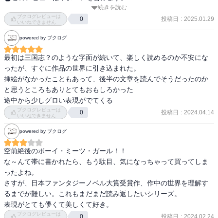
続きを読む
すべての仕掛けを理解した上で、また読み返したくなる一冊。ただ
ブクログレビューは
し初見時の感動は感動であったので、「時間を置いて」読み返した
投稿日
:
2025.01.29
0
いいねできません
くなるというべきか。

powered by ブクログ
アジテーションに利用される遺物、という話から始まることもあ
り、現実的な話かと思いきや、娯楽小説とされる作中作が思ったよ
最初は三国志？のような字面が続いて、楽しく読めるのか不安にな
りファンタジーにすっ飛んでいき、しかもそれが何らかの比喩でも
ったが、すぐに作品の世界に引き込まれた。

なんでもなく、恐らくは作中の歴史の真の姿であるというのは意外
挿絵がなかったこともあって、後半の文章を読んでそうだったのか
だった。「いくらなんでも王子多すぎやろ」「おっ、数が符合した
と思うところもありとてもおもしろかった

ってことはこれが何かのキーなのか？」「いやそういう話なんかー
途中から少しグロい表現がでてくる
い！」となって忙しいのなんの。これで作中作の文体も違ったりし
ブクログレビューは
投稿日
:
2024.04.14
0
たら面白い反面、読むのが大変だったろうが、ある人物が訳してま
いいねできません
とめ直したことがわかるので、文体の統一にも納得がいくよい趣
powered by ブクログ
向。

惜しむらくは識人たちの扱い。先代の地神代も炎能（正体を知った
空前絶後のボーイ・ミーツ・ガール！！

時にわかる素晴らしいネーミング！）らも、蟻はまあ報われるので
な～んて帯に書かれたら、もう駄目、気になっちゃって買ってしま
別枠として、「花」以外は誰も彼も末路があんまりすぎる。
ったよね。

さすが、日本ファンタジーノベル大賞受賞作、作中の世界を理解す
るまでが難しい。これもまだまだ読み返したいシリーズ。

表現がとても儚くて美しくて好き。
ブクログレビューは
投稿日
:
2024.02.24
0