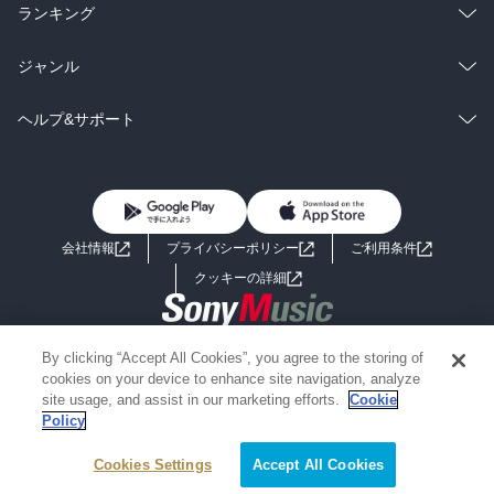
雑誌・グラビア
ビジネス・実用
ラノベ
小説
総合
コミック
ランキング
BL・TL
雑誌・グラビア
ビジネス・実用
ラノベ
小説
総合
コミック
ジャンル
BL・TL
雑誌・グラビア
ビジネス・実用
ラノベ
小説
コミック
男性コミック
ヘルプ&サポート
BL・TL
雑誌・グラビア
ビジネス・実用
女性コミック
コミック誌
初めての方へ
ヘルプ
BL・TL
ライトノベル
男子向けラノベ
よくあるご質問
お問い合わせ
会社情報
プライバシーポリシー
ご利用条件
女子向けラノベ
小説
利用規約
クッキーの詳細
国内小説
海外小説
Copyright 2017 - 2026 Sony Music Entertainment(Japan) Inc.
By clicking “Accept All Cookies”, you agree to the storing of
ミステリー
SF
Information on the site is for the Japan domestic market only
cookies on your device to enhance site navigation, analyze
powered by
site usage, and assist in our marketing efforts.
Cookie
Policy
歴史・時代小説
文学
Cookies Settings
Accept All Cookies
雑誌
グラビア写真集