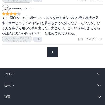
いいねできません
powered by ブクログ
3.9。面白かった！話のシンプルさを眩ませ先へ先へ導く構成が見
事。実のところこの作品名も著者もまるで知らなかったのだが、ひ
ょんな事から知って手を出した。大当たり。こういう事があるから
小説読むのがやめられない、と改めて思わされた。
ブクログレビューは
投稿日
:
2023.11.10
0
いいねできません
1
フロア
総合
コミック
セール
ラノベ
小説
総合
コミック
新着