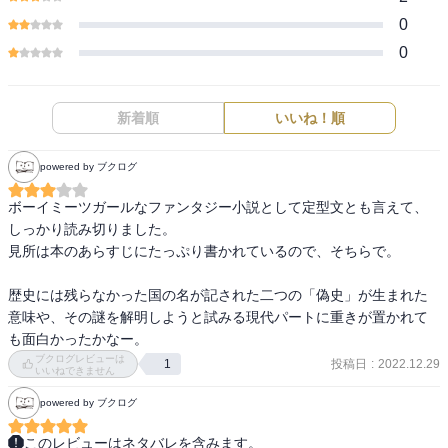
0
0
新着順
いいね！順
powered by ブクログ
ボーイミーツガールなファンタジー小説として定型文とも言えて、
しっかり読み切りました。

見所は本のあらすじにたっぷり書かれているので、そちらで。

歴史には残らなかった国の名が記された二つの「偽史」が生まれた
意味や、その謎を解明しようと試みる現代パートに重きが置かれて
も面白かったかなー。
ブクログレビューは
投稿日
:
2022.12.29
1
いいねできません
powered by ブクログ
このレビューはネタバレを含みます。