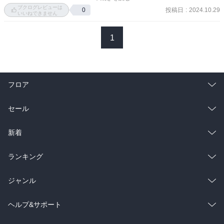
る。ちなみにゲームの失敗＝死。

ブクログレビューは
投稿日
:
2024.10.29
0
いいねできません
作品の面白さは「美少女が残酷な方法で死ぬ」という点だと思う。
主人公はもちろんのこと巻頭で紹介されるモブキャラたちは可愛
1
く、「こんな可愛い子たちがどんな方法で死ぬんだろう」と、わく
わくしながら読むことができた。

2024年10月の時点では七巻まで出ているらしく、はじめのうちはゲ
フロア
ームをただこなす展開だったが、後半の巻ではゲーム内で知り合っ
た女の子たちとなんやかんやあったりして、横のつながりの展開も
総合
コミック
セール
あって面白かった。

ラノベ
小説
総合
コミック
新着
何巻まで出すつもりか分からないけれど、個人的には物語後半戦な
のかなという印象。あまりダラダラと引き伸ばしせず、いい意味で
雑誌・グラビア
ビジネス・実用
ラノベ
小説
サッと終わらせてほしい。

総合
コミック
ランキング
ちなみにラストの展開は「主人公の死」を希望する笑

BL・TL
雑誌・グラビア
ビジネス・実用
ラノベ
小説
総合
コミック
ジャンル
BL・TL
雑誌・グラビア
ビジネス・実用
ラノベ
小説
コミック
男性コミック
ヘルプ&サポート