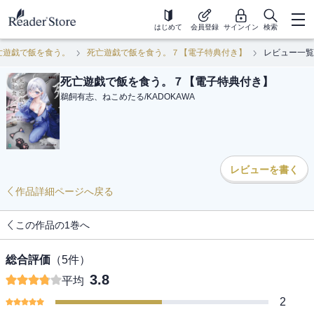
はじめて
会員登録
サインイン
検索
亡遊戯で飯を食う。
死亡遊戯で飯を食う。７【電子特典付き】
レビュー一覧
死亡遊戯で飯を食う。７【電子特典付き】
鵜飼有志、ねこめたる
/
KADOKAWA
レビューを書く
作品詳細ページへ戻る
この作品の1巻へ
総合評価
（
5
件）
3.8
平均
2