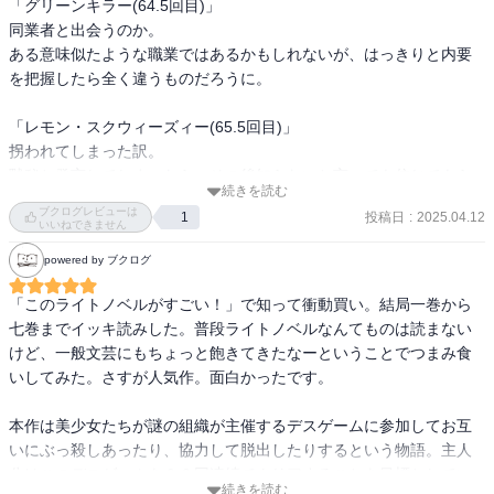
「グリーンキラー(64.5回目)」

り、各キャラも繋がりがあったところ、今後これらのキャラが大き
同業者と出会うのか。

く関わってくるかも、と言った部分は期待が持てた。

ある意味似たような職業ではあるかもしれないが、はっきりと内要
を把握したら全く違うものだろうに。

◯.5のみで構成するならば巻数も◯.5であれば良かったと思う。
「レモン・スクウィーズィー(65.5回目)」

拐われてしまった訳。

黙秘と発言してしまったら、その後知らないと言っても信じてもら
続きを読む
えず逃げ道がなくなるだけだったろ。

ブクログレビューは
投稿日
:
2025.04.12
1
いいねできません
「レッドヘリング(66.5回目)」

powered by ブクログ
二つに分かれた組は。

意味がなかったからこそ勝手な解釈が広まって、これだけの大人数
「このライトノベルがすごい！」で知って衝動買い。結局一巻から
が集まる居場所になったのだろうな。
七巻までイッキ読みした。普段ライトノベルなんてものは読まない
けど、一般文芸にもちょっと飽きてきたなーということでつまみ食
いしてみた。さすが人気作。面白かったです。

本作は美少女たちが謎の組織が主催するデスゲームに参加してお互
いにぶっ殺しあったり、協力して脱出したりするという物語。主人
公はこのデスゲームを９９回連続でクリアすることを目標としてい
続きを読む