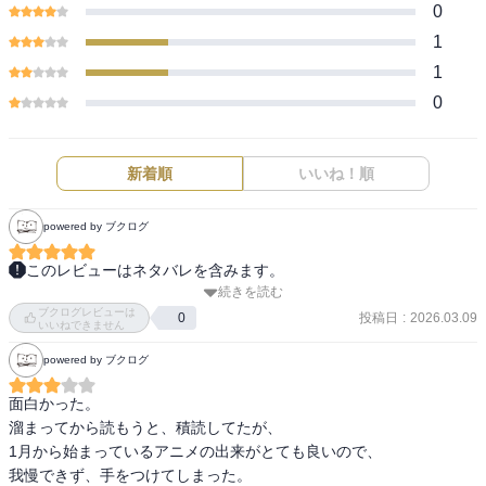
0
1
1
0
新着順
いいね！順
powered by ブクログ
このレビューはネタバレを含みます。
続きを読む
【Bookwalker】幻影との戦いを終えたことで超越した感覚を手に入
ブクログレビューは
れた幽鬼の「ゲーム内」での快進撃が続く一方、「ゲームの外」で
投稿日
:
2026.03.09
0
いいねできません
はトラブル続きで…という第7巻。死亡遊戯で飯を食うという日常物
powered by ブクログ
語の、さらに「日常回」といった番外編的な今回で、幽鬼が住む町
の様子やアパートの住民たちとのやり取りがあり、いつもの「誰が
面白かった。

どう死ぬのか」というヒリヒリ感は控えめで（シリアスなのは変わ
溜まってから読もうと、積読してたが、

らないが）エンターテインメントとして楽しく読ませて頂きまし
1月から始まっているアニメの出来がとても良いので、

た。さて、ゲーム内の人間関係がゲーム外にも影響してきそうな引
我慢できず、手をつけてしまった。

きに、続きへの期待が大いに高まります。続きを読むのが楽しみで