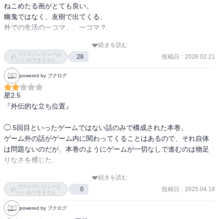
ねこめたる画がとても良い。

す。
幽鬼ではなく、友樹で出てくる、

外での生活の一コマ、、一コマ？

３コマぐらいあり。

続きを読む
幽鬼以外の人々も癖があり、とても面白いが、

ブクログレビューは
投稿日
:
2026.02.21
28
なんといっても、大家さんが一番おもろい。

いいねできません
ゲームの話が少なめなのが、すこし寂しくはあるが

powered by ブクログ
これはこれで
星2.5

『外伝的な立ち位置』

◯.5回目といったゲームではない話のみで構成された本巻。

ゲーム外の話がゲーム内に関わってくることはあるので、それ自体
は問題ないのだが、本巻のようにゲームが一切なしで進むのは物足
りなさを感じた。

一応過去にゲームに登場したキャラも出てくるが最後だけで、基本
続きを読む
的には新キャラによって話が進むので、そこも興味が薄れた部分だ
ブクログレビューは
投稿日
:
2025.04.18
0
った。

いいねできません
powered by ブクログ
良かった点としてはそれぞれの話が時系列として近く繋がってお