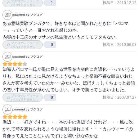
ブクログレビューは
投稿日
:
2010.12.12
1
一方で、観察に付きまとう上記の性質は、逆説的にではあるが、観
いいねできません
察の新たな可能性を示唆しているように思われる。つまり、観察し
powered by ブクログ
ようとすることは、対象物に何らかの影響を及ぼしうるということ
ある意味実験ブンガクで、好きな本はと聞かれたときに「パロマ
である。

ー」っていうと一目おかれる感じの本。

内容は中二病のオッサンの私生活というとミモフタもない。
影響が及ぶ範囲が、一時の観察系のみに留まるのか、更なる広がり
ブクログレビューは
投稿日
:
2010.06.08
0
を持つのかは分からない。但し、客観性の不可能性を指摘すること
いいねできません
は、注意深く見ることの価値を必ずしも貶めない・・・と思いた
powered by ブクログ
い。たとえどこにも辿りつけないとしてもさ。
知識人パロマー氏が眼に見える世界を内省的に言語化･･･っていうよ
りも、私にはたまに見かけるようなちょっと挙動不審な面白いおじ
さんが何を考えていたのか･･･みたいな、ほほえましくちょっと要領
の悪い中年男性が浮かんでしまい。オチで笑ってしまいました。
ブクログレビューは
投稿日
:
2007.07.27
0
いいねできません
powered by ブクログ
浜辺・・・好きですね・・・本の中の浜辺ですけれど・・・風に吹
かれて時を忘れられるような場所に憧れます・・・カルヴィーノの
肖像って見たことないんですけど濃い顔なのかな