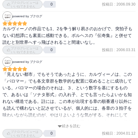
ブクログレビューは
投稿日
:
2006.09.30
0
いいねできません
powered by ブクログ
カルヴィーノの作品でも1、2を争う解り易さのおかげで、突拍子も
ない幻想譚にも素直に感動できる。ボルヘスの『伝奇集』と併せて
読むと別世界へすっ飛ばされること間違いなし。
ブクログレビューは
投稿日
:
2006.03.31
0
いいねできません
powered by ブクログ
「見えない都市」でもそうであったように、カルヴィーノは、この
「パロマー」でも各文章群を数学的な配置に収めることに成功して
いる。パロマーの場合のそれは、３、という数字を基にするもの
で、あるいは「ソナタ形式」の入れ子、とでも言ったらよいかも知
れない構造である。註には、この本が出現する章の順番通り以外に
も読んで構わないと記させているが、個人的には、各章の３拍子を
味わいながら読むのが、やはりよいような気がする。それにして
も、そのような「形」から思考へ至る道筋が、カルヴィーノは好き
続きを読む
なのだろうか。

ブクログレビューは
投稿日
:
2004.01.12
0
いいねできません