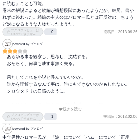
に読む』ことも可能。

［　目次　］

巻末の解説によると続編が構想段階にあったようだが、結局、書か
れずに終わった。続編の主人公はパロマー氏とは正反対の、ちょう
ど対になるような人物だったようだ。
［　ＰＯＰ　］

ブクログレビューは
投稿日
:
2013.09.26
0
いいねできません
powered by ブクログ
［　おすすめ度　］

　あらゆる事を観察し、思考し、沈黙する。

☆☆☆☆☆☆☆　おすすめ度

　おそらく、何事も成す事無く去る。

☆☆☆☆☆☆☆　文章

☆☆☆☆☆☆☆　ストーリー

　果たしてこれを小説と呼んでいいのか。

☆☆☆☆☆☆☆　メッセージ性

　誰かを理解するなんて事は、誰にもできないのかもしれない。

☆☆☆☆☆☆☆　冒険性

　クロウタドリの口笛のように。

☆☆☆☆☆☆☆　読後の個人的な満足度

共感度（空振り三振・一部・参った！）

　それはそれとして、読んでいる間中ずっとエドワード・ゴーリー
読書の速度（時間がかかった・普通・一気に読んだ）

続きを読む
描くところのイアブラス氏の姿を思い浮かべていました。
ブクログレビューは
投稿日
:
2013.02.06
1
いいねできません
［　関連図書　］

powered by ブクログ
中年男性パロマー氏が、「波」について「ハム」について「正座」