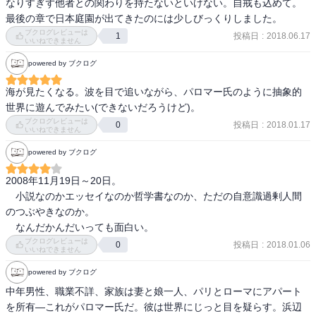
なりすぎず他者との関わりを持たないといけない。自戒も込めて。

最後の章で日本庭園が出てきたのには少しびっくりしました。
ブクログレビューは
投稿日
:
2018.06.17
1
いいねできません
powered by ブクログ
海が見たくなる。波を目で追いながら、パロマー氏のように抽象的
世界に遊んでみたい(できないだろうけど)。
ブクログレビューは
投稿日
:
2018.01.17
0
いいねできません
powered by ブクログ
2008年11月19日～20日。 

　小説なのかエッセイなのか哲学書なのか、ただの自意識過剰人間
のつぶやきなのか。 

　なんだかんだいっても面白い。
ブクログレビューは
投稿日
:
2018.01.06
0
いいねできません
powered by ブクログ
中年男性、職業不詳、家族は妻と娘一人、パリとローマにアパート
を所有―これがパロマー氏だ。彼は世界にじっと目を疑らす。浜辺