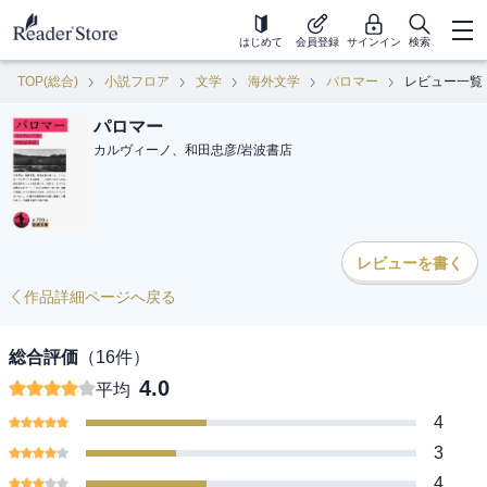
はじめて
会員登録
サインイン
検索
TOP(総合)
小説フロア
文学
海外文学
パロマー
レビュー一覧
パロマー
カルヴィーノ、和田忠彦
/
岩波書店
レビューを書く
作品詳細ページへ戻る
総合評価
（
16
件）
4.0
平均
4
3
4