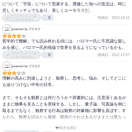
［　参考となる書評　］
について「宇宙」について思索する。透徹した知への意志は、時に
悲しくキッチュでもあり、美しくユーモラスだ。
ブクログレビューは
投稿日
:
2012.03.11
0
いいねできません
powered by ブクログ
哲学的で難解。でも読み終わる頃には、パロマー氏に不思議な親し
みを感じ、パロマー氏的視線で世界を見るようになっているかも。
ブクログレビューは
投稿日
:
2011.12.07
0
いいねできません
powered by ブクログ
理解の高みに到達しようと、観察し、思考し、悩み、そしてどこに
も辿りつけない中年の日常。

さて。そもそも観察とは何だろうか？辞書的には、注意深くあるが
ままに物事を見ることを意味する。しかし、量子論、写真論を例に
取るまでもなく、観察する行為は観察の対象物に影響を及ぼす。す
なわち、観察を試みたら最後、眼前のそれはあるがままとは異なっ
てしまっている・・・。

続きを読む