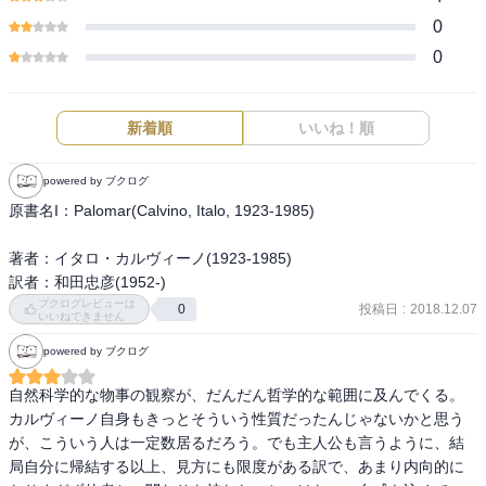
0
0
新着順
いいね！順
powered by ブクログ
原書名I：Palomar(Calvino, Italo, 1923-1985)

著者：イタロ・カルヴィーノ(1923-1985)

訳者：和田忠彦(1952-)
ブクログレビューは
投稿日
:
2018.12.07
0
いいねできません
powered by ブクログ
自然科学的な物事の観察が、だんだん哲学的な範囲に及んでくる。
カルヴィーノ自身もきっとそういう性質だったんじゃないかと思う
が、こういう人は一定数居るだろう。でも主人公も言うように、結
局自分に帰結する以上、見方にも限度がある訳で、あまり内向的に