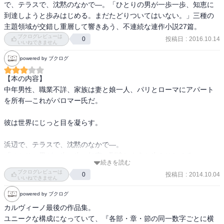
で、テラスで、沈黙のなかで―。「ひとりの男が一歩一歩、知恵に
到達しようと歩みはじめる。まだたどりついてはいない。」三種の
主題領域が交錯し重層して響きあう、不連続な連作小説27篇。
ブクログレビューは
投稿日
:
2016.10.14
0
いいねできません
powered by ブクログ
【本の内容】

中年男性、職業不詳、家族は妻と娘一人、パリとローマにアパート
を所有―これがパロマー氏だ。

彼は世界にじっと目を凝らす。

浜辺で、テラスで、沈黙のなかで―。

「ひとりの男が一歩一歩、知恵に到達しようと歩みはじめる。

続きを読む
ブクログレビューは
投稿日
:
2014.10.04
0
まだたどりついてはいない。

いいねできません
powered by ブクログ
」三種の主題領域が交錯し重層して響きあう、不連続な連作小説２
カルヴィーノ最後の作品集。

７篇。

ユニークな構成になっていて、『各部・章・節の同一数字ごとに横