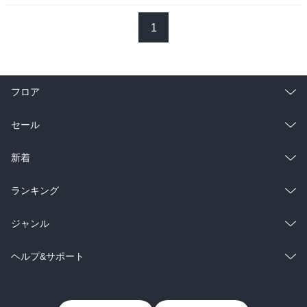
パロマー氏、というのが登場人物の名前であるが、彼の名が有名な
天文台と同じ名であることには、何か意図があるのだろう。パロマ
1
ー氏は観察をする。観察の視線は、眼球の縁から外へと伸びている
ようでありながら、その実、ぐるっと回って、瞳の中へ、そして、
その映像を作り出す臓器の内側へ、さらに、その臓器の上に展開す
る「意識」の主体へ、と帰結していく。いや、帰結するのではな
フロア
い。そこから更に、視線は外界へと向いて行き、存在するというこ
との持つ意味を、主観である自分が存在から感じ取れる意味と切り
総合
コミック
セール
離して見いだせるかどうか、という客観的観察、自我を離れた純粋
な客観による観察、というところへ戻っていくような、あるいは拡
ラノベ
小説
総合
コミック
新着
がっていくようなところへ繋がるからだ。それはあたかも、閉じた
宇宙に向けて高性能の望遠鏡を向けているかの如く、星々の彼方
雑誌・グラビア
ビジネス・実用
ラノベ
小説
へ、更にその向こうへと視線を伸ばしていった先に、出発点である
総合
コミック
ランキング
自分の星が見え始め、その星で自分を観察している自分を発見す
BL・TL
る、といった構図のようでもある訳だ。

雑誌・グラビア
ビジネス・実用
ラノベ
小説
総合
コミック
ジャンル
各章がばらばらに書かれたとは思えないほど、各章の間のバランス
BL・TL
雑誌・グラビア
ビジネス・実用
ラノベ
小説
コミック
男性コミック
ヘルプ&サポート
が取れている。緩急、強弱、と言ったようなバランスが、あるいは
テンポの良さが、ある。内面と外面のバランスと言ってもよい。観
BL・TL
雑誌・グラビア
ビジネス・実用
女性コミック
コミック誌
初めての方へ
ヘルプ
察された事象に対する言明、その言明に対する内省、内省の末の達