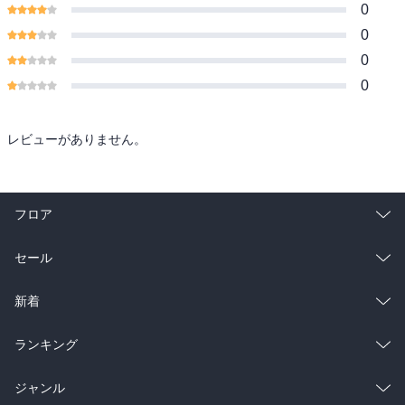
0
0
0
0
レビューがありません。
フロア
総合
コミック
セール
ラノベ
小説
総合
コミック
新着
雑誌・グラビア
ビジネス・実用
ラノベ
小説
総合
コミック
ランキング
BL・TL
雑誌・グラビア
ビジネス・実用
ラノベ
小説
総合
コミック
ジャンル