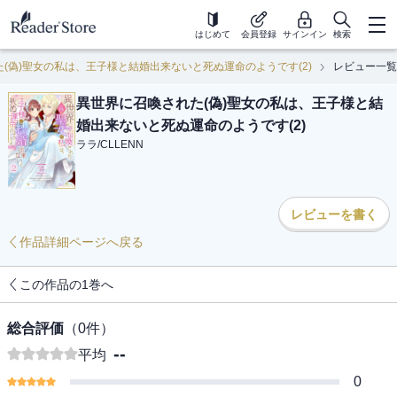
はじめて
会員登録
サインイン
検索
(偽)聖女の私は、王子様と結婚出来ないと死ぬ運命のようです(2)
レビュー一覧
異世界に召喚された(偽)聖女の私は、王子様と結
婚出来ないと死ぬ運命のようです(2)
ララ
/
CLLENN
レビューを書く
作品詳細ページへ戻る
この作品の1巻へ
総合評価
（
0
件）
--
平均
0