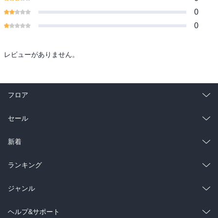
0
0
レビューがありません。
フロア
総合
コミック
セール
ラノベ
小説
総合
コミック
新着
雑誌・グラビア
ビジネス・実用
ラノベ
小説
総合
コミック
ランキング
BL・TL
雑誌・グラビア
ビジネス・実用
ラノベ
小説
総合
コミック
ジャンル
BL・TL
雑誌・グラビア
ビジネス・実用
ラノベ
小説
コミック
男性コミック
ヘルプ&サポート