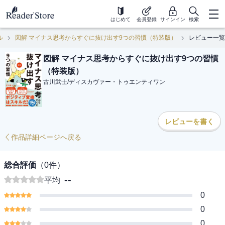
はじめて
会員登録
サインイン
検索
ル
図解 マイナス思考からすぐに抜け出す9つの習慣（特装版）
レビュー一覧
図解 マイナス思考からすぐに抜け出す9つの習慣
（特装版）
古川武士
/
ディスカヴァー・トゥエンティワン
レビューを書く
作品詳細ページへ戻る
総合評価
（
0
件）
--
平均
0
0
0