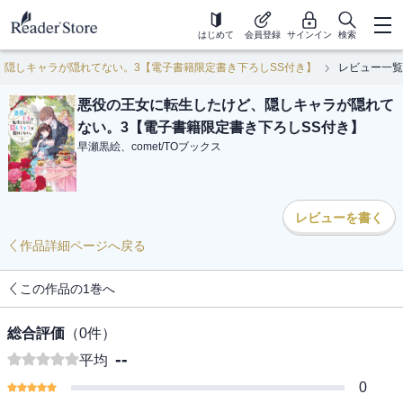
はじめて
会員登録
サインイン
検索
、隠しキャラが隠れてない。3【電子書籍限定書き下ろしSS付き】
レビュー一覧
悪役の王女に転生したけど、隠しキャラが隠れて
ない。3【電子書籍限定書き下ろしSS付き】
早瀬黒絵、comet
/
TOブックス
レビューを書く
作品詳細ページへ戻る
この作品の1巻へ
総合評価
（
0
件）
--
平均
0