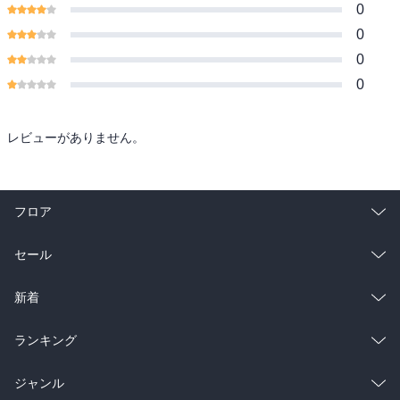
0
0
0
0
レビューがありません。
フロア
総合
コミック
セール
ラノベ
小説
総合
コミック
新着
雑誌・グラビア
ビジネス・実用
ラノベ
小説
総合
コミック
ランキング
BL・TL
雑誌・グラビア
ビジネス・実用
ラノベ
小説
総合
コミック
ジャンル